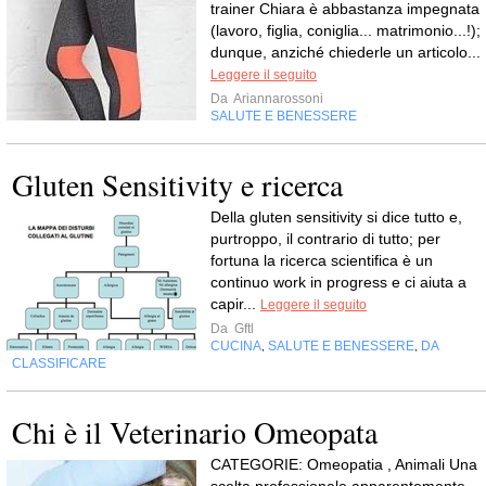
trainer Chiara è abbastanza impegnata
(lavoro, figlia, coniglia... matrimonio...!);
dunque, anziché chiederle un articolo...
Leggere il seguito
Da
Ariannarossoni
SALUTE E BENESSERE
Gluten Sensitivity e ricerca
Della gluten sensitivity si dice tutto e,
purtroppo, il contrario di tutto; per
fortuna la ricerca scientifica è un
continuo work in progress e ci aiuta a
capir...
Leggere il seguito
Da
Gftl
CUCINA
SALUTE E BENESSERE
DA
,
,
CLASSIFICARE
Chi è il Veterinario Omeopata
CATEGORIE: Omeopatia , Animali Una