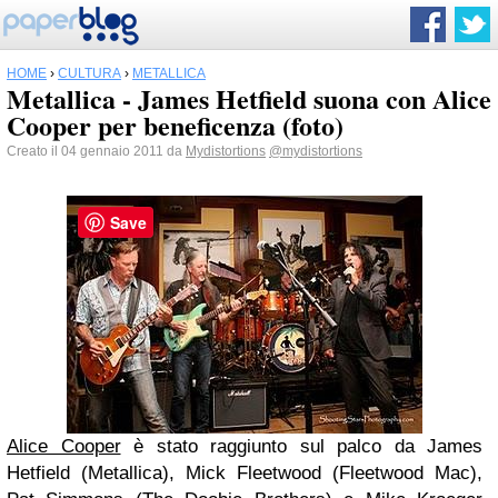
HOME
›
CULTURA
›
METALLICA
Metallica - James Hetfield suona con Alice
Cooper per beneficenza (foto)
Creato il 04 gennaio 2011 da
Mydistortions
@mydistortions
Save
Alice Cooper
è stato raggiunto sul palco da James
Hetfield (Metallica), Mick Fleetwood (Fleetwood Mac),