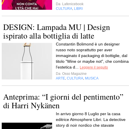
Da
Lafenicebook
CULTURA
LIBRI
,
DESIGN: Lampada MU | Design
ispirato alla bottiglia di latte
Constantin Bolimond è un designer
russo noto soprattutto per aver
immaginato il packaging di bottiglie, dal
titolo "Wine or maybe not", che combina
l'estetica d...
Leggere il seguito
Da
Osso Magazine
ARTE
CULTURA
MUSICA
,
,
Anteprima: “I giorni del pentimento”
di Harri Nykänen
In arrivo giorno 8 Luglio per la casa
editrice Atmosphere Libri. La detective
story di noir nordico che stavate