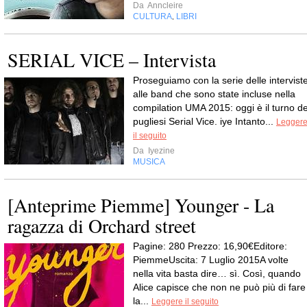
Da
Anncleire
CULTURA
LIBRI
,
SERIAL VICE – Intervista
Proseguiamo con la serie delle intervist
alle band che sono state incluse nella
compilation UMA 2015: oggi è il turno de
pugliesi Serial Vice. iye Intanto...
Legger
il seguito
Da
Iyezine
MUSICA
[Anteprime Piemme] Younger - La
ragazza di Orchard street
Pagine: 280 Prezzo: 16,90€Editore:
PiemmeUscita: 7 Luglio 2015A volte
nella vita basta dire… sì. Così, quando
Alice capisce che non ne può più di fare
la...
Leggere il seguito