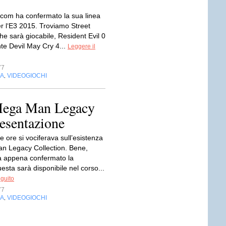
om ha confermato la sua linea
er l‘E3 2015. Troviamo Street
he sarà giocabile, Resident Evil 0
nte Devil May Cry 4...
Leggere il
77
IA
VIDEOGIOCHI
,
Mega Man Legacy
resentazione
e ore si vociferava sull’esistenza
n Legacy Collection. Bene,
 appena confermato la
esta sarà disponibile nel corso...
eguito
77
IA
VIDEOGIOCHI
,