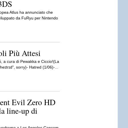
 3DS
opea Atlus ha annunciato che
viluppato da FuRyu per Nintendo
i Più Attesi
15, a cura di Pewakka e Ciccio!(La
eɪtrɪd", sorry)- Hatred (1/06)-...
dent Evil Zero HD
a line-up di
 vedremo a Los Angeles Capcom