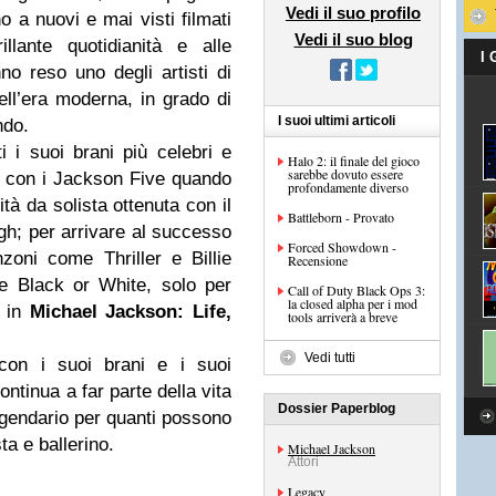
Vedi il suo profilo
o a nuovi e mai visti filmati
Vedi il suo blog
llante quotidianità e alle
I
no reso uno degli artisti di
ll’era moderna, in grado di
I suoi ultimi articoli
ndo.
ti i suoi brani più celebri e
Halo 2: il finale del gioco
sarebbe dovuto essere
o con i Jackson Five quando
profondamente diverso
tà da solista ottenuta con il
Battleborn - Provato
gh; per arrivare al successo
Forced Showdown -
zoni come Thriller e Billie
Recensione
e Black or White, solo per
Call of Duty Black Ops 3:
la closed alpha per i mod
i in
Michael Jackson: Life,
tools arriverà a breve
Vedi tutti
 con i suoi brani e i suoi
ntinua a far parte della vita
Dossier Paperblog
eggendario per quanti possono
sta e ballerino.
Michael Jackson
Attori
Legacy