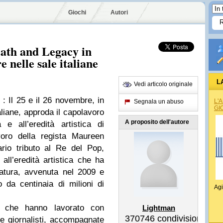
Giochi
Autori
eath and Legacy in
 nelle sale italiane
L
Vedi articolo originale
: Il 25 e il 26 novembre, in
L'
Segnala un abuso
GI
aliane, approda il capolavoro
A proposito dell'autore
 e all’eredità artistica di
voro della regista Maureen
ario tributo al Re del Pop,
all’eredità artistica che ha
atura, avvenuta nel 2009 e
 da centinaia di milioni di
Agi
ro che hanno lavorato con
Lightman
370746
condivisioni
 e giornalisti, accompagnate