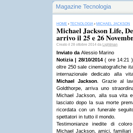
Magazine Tecnologia
HOME
›
TECNOLOGIA
›
MICHAEL JACKSON
Michael Jackson Life, D
arrivo il 25 e 26 Novembre
Creato il 28 ottobre 2014 da
Lightman
Inviato da
Alessio Marino
Notizia | 28/10/2014
( ore 14:21 )
oltre 250 sale cinematografiche it
internazionale dedicato alla vita
Michael Jackson
. Grazie al la
Goldthorpe, arriva uno straordin
Michael Jackson, alla sua vita e 
lasciato dopo la sua morte prem
ricordata con un funerale seguito
spettatori in tutto il mondo.
Testimonianze inedite di colo
Michael Jackson, amici, familiari