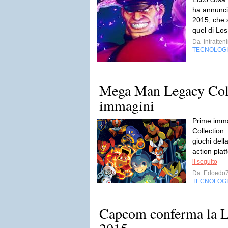
ha annuncia
2015, che s
quel di Los
Da
Intratten
TECNOLOG
Mega Man Legacy Coll
immagini
Prime imm
Collection.
giochi del
action plat
il seguito
Da
Edoedo
TECNOLOG
Capcom conferma la L