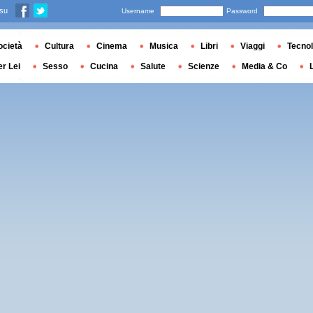
 su
Username
Password
ocietà
Cultura
Cinema
Musica
Libri
Viaggi
Tecnol
er Lei
Sesso
Cucina
Salute
Scienze
Media & Co