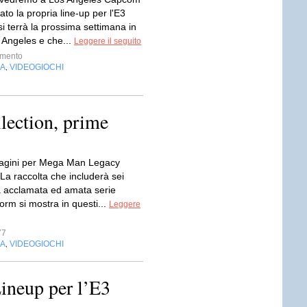
to la propria line-up per l'E3
i terrà la prossima settimana in
 Angeles e che...
Leggere il seguito
imento
IA
VIDEOGIOCHI
,
ection, prime
agini per Mega Man Legacy
 La raccolta che includerà sei
la acclamata ed amata serie
form si mostra in questi...
Leggere
77
IA
VIDEOGIOCHI
,
ineup per l’E3