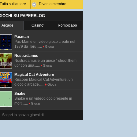
Tutto sull'autore
Diventa membro
 GIOCHI SU PAPERBLOG
Arcade
Casino'
Rompicapo
Pacman
Pac-Man é un video gioco creato nel
1979 da Toru......
Gioca
Nostradamus
Nostradamus è un gioco " shoot them
up" con una......
Gioca
Magical Cat Adventure
Riscopri Magical Cat Adventure, un
gioco d'arcade......
Gioca
Snake
Snake è un videogioco presente in
molti......
Gioca
Scopri lo spazio giochi di