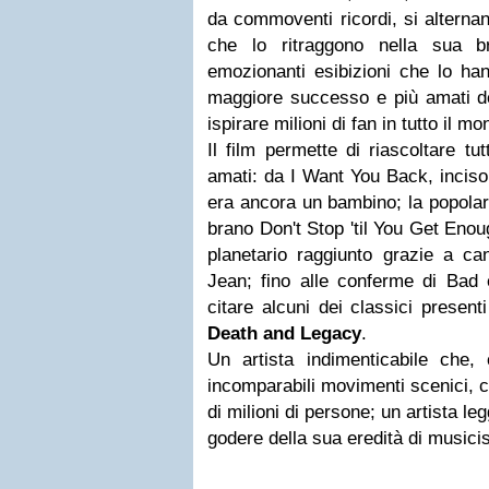
da commoventi ricordi, si alternan
che lo ritraggono nella sua bri
emozionanti esibizioni che lo han
maggiore successo e più amati de
ispirare milioni di fan in tutto il mo
Il film permette di riascoltare tut
amati: da I Want You Back, incis
era ancora un bambino; la popolari
brano Don't Stop 'til You Get Enou
planetario raggiunto grazie a can
Jean; fino alle conferme di Bad 
citare alcuni dei classici present
Death and Legacy
.
Un artista indimenticabile che,
incomparabili movimenti scenici, co
di milioni di persone; un artista l
godere della sua eredità di musici