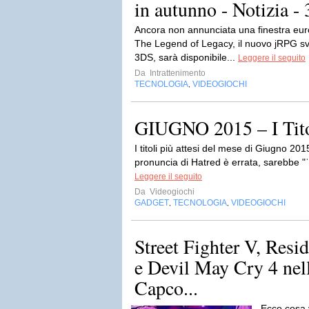
in autunno - Notizia -
Ancora non annunciata una finestra eur
The Legend of Legacy, il nuovo jRPG s
3DS, sarà disponibile...
Leggere il seguito
Da
Intrattenimento
TECNOLOGIA
VIDEOGIOCHI
,
GIUGNO 2015 – I Titol
I titoli più attesi del mese di Giugno 20
pronuncia di Hatred è errata, sarebbe "ˈh
Leggere il seguito
Da
Videogiochi
GADGET
TECNOLOGIA
VIDEOGIOCHI
,
,
Street Fighter V, Resi
e Devil May Cry 4 nell
Capco...
Ecco cosa