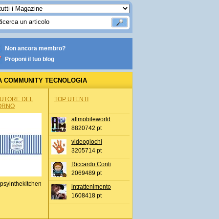
Non ancora membro?
Proponi il tuo blog
A COMMUNITY TECNOLOGIA
AUTORE DEL
TOP UTENTI
ORNO
allmobileworld
8820742 pt
videogiochi
3205714 pt
Riccardo Conti
2069489 pt
psyinthekitchen
intrattenimento
1608418 pt