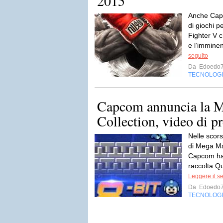
2015
Anche Capc
di giochi p
Fighter V c
e l’immine
seguito
Da
Edoedo
TECNOLOG
Capcom annuncia la 
Collection, video di p
Nelle scors
di Mega Ma
Capcom ha
raccolta.Qu
Leggere il s
Da
Edoedo
TECNOLOG