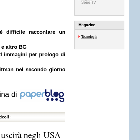
Serie TV
Magazine
è difficile raccontare un
Tecnologia
 e altro BG
 ed immagini per prologo di
Hitman nel secondo giorno
ina di
icoli :
 uscirà negli USA