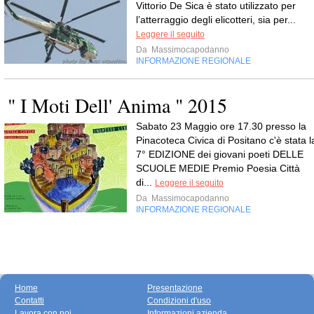
Vittorio De Sica è stato utilizzato per
l’atterraggio degli elicotteri, sia per...
Leggere il seguito
Da
Massimocapodanno
INFORMAZIONE REGIONALE
" I Moti Dell' Anima " 2015
Sabato 23 Maggio ore 17.30 presso la
Pinacoteca Civica di Positano c'è stata l
7° EDIZIONE dei giovani poeti DELLE
SCUOLE MEDIE Premio Poesia Città
di...
Leggere il seguito
Da
Massimocapodanno
INFORMAZIONE REGIONALE
Home
Presentazione
Contatti
Condizioni d'uso
Lavora con noi
Informazioni azienda