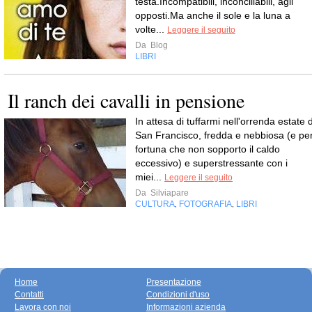
testa.Incompatibili, inconciliabili, agli
opposti.Ma anche il sole e la luna a
volte...
Leggere il seguito
Da
Blog
LIBRI
Il ranch dei cavalli in pensione
In attesa di tuffarmi nell'orrenda estate d
San Francisco, fredda e nebbiosa (e pe
fortuna che non sopporto il caldo
eccessivo) e superstressante con i
miei...
Leggere il seguito
Da
Silviapare
CULTURA
FOTOGRAFIA
LIBRI
,
,
Home
Presentazione
Contatti
Condizioni d'uso
Lavora con noi
Informazioni azienda