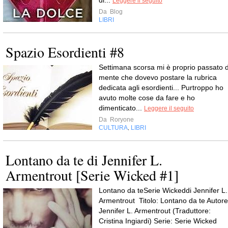
di...
Leggere il seguito
Da
Blog
LIBRI
Spazio Esordienti #8
Settimana scorsa mi è proprio passato d
mente che dovevo postare la rubrica
dedicata agli esordienti... Purtroppo ho
avuto molte cose da fare e ho
dimenticato...
Leggere il seguito
Da
Roryone
CULTURA
LIBRI
,
Lontano da te di Jennifer L.
Armentrout [Serie Wicked #1]
Lontano da teSerie Wickeddi Jennifer L.
Armentrout Titolo: Lontano da te Autore
Jennifer L. Armentrout (Traduttore:
Cristina Ingiardi) Serie: Serie Wicked