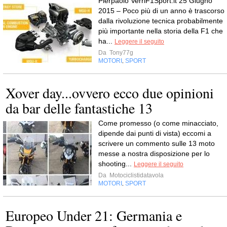
Pierpaolo VerriF1Sport.it 25 Giugno
2015 – Poco più di un anno è trascorso
dalla rivoluzione tecnica probabilmente
più importante nella storia della F1 che
ha...
Leggere il seguito
Da
Tony77g
MOTORI
SPORT
,
Xover day...ovvero ecco due opinioni
da bar delle fantastiche 13
Come promesso (o come minacciato,
dipende dai punti di vista) eccomi a
scrivere un commento sulle 13 moto
messe a nostra disposizione per lo
shooting...
Leggere il seguito
Da
Motociclistidatavola
MOTORI
SPORT
,
Europeo Under 21: Germania e