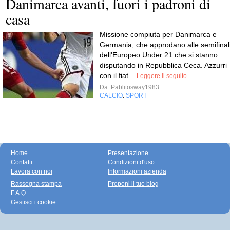
Danimarca avanti, fuori i padroni di
casa
Missione compiuta per Danimarca e
Germania, che approdano alle semifinal
dell'Europeo Under 21 che si stanno
disputando in Repubblica Ceca. Azzurri
con il fiat...
Leggere il seguito
Da
Pablitosway1983
CALCIO
SPORT
,
Home
Presentazione
Contatti
Condizioni d'uso
Lavora con noi
Informazioni azienda
Rassegna stampa
Proponi il tuo blog
F.A.Q.
Gestisci i cookie