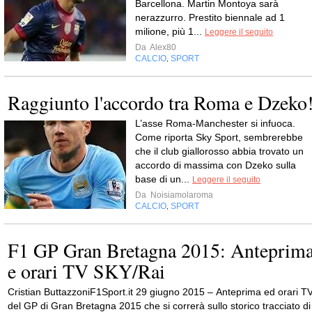
Barcellona. Martin Montoya sarà
nerazzurro. Prestito biennale ad 1
milione, più 1...
Leggere il seguito
Da
Alex80
CALCIO
SPORT
,
Raggiunto l'accordo tra Roma e Dzeko
L’asse Roma-Manchester si infuoca.
Come riporta Sky Sport, sembrerebbe
che il club giallorosso abbia trovato un
accordo di massima con Dzeko sulla
base di un...
Leggere il seguito
Da
Noisiamolaroma
CALCIO
SPORT
,
F1 GP Gran Bretagna 2015: Anteprim
e orari TV SKY/Rai
Cristian ButtazzoniF1Sport.it 29 giugno 2015 – Anteprima ed orari T
del GP di Gran Bretagna 2015 che si correrà sullo storico tracciato di