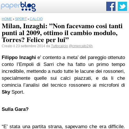
HOME
›
SPORT
›
CALCIO
Milan, Inzaghi: ”Non facevamo cosi tanti
punti al 2009, ottimo il cambio modulo,
Torres? Felice per lui”
Creato il 23 settembre 2014 da
Tuttocalcio
@cmercato24h
Filippo Inzaghi
e’ contento a meta’ del pareggio ottenuto
conto l’Empoli di Sarri che ha fatto un primo tempo
incredibile, mettendo a nudo tutte le lacune dei rossoneri,
specialmente quelle sui calci piazzati, e da li che
comincia l’analisi del tecnico rossonero ai microfoni di
Sky
Sport.
Sulla Gara?
“E’ stata una partita strana, sapevamo che era difficile.