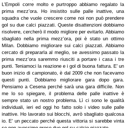
L’Empoli corre molto e purtroppo abbiamo regalato la
prima mezz’ora. Ho insistito sulle palle inattive, una
squadra che vuole crescere come noi non può prendere
gol su due calci piazzati. Queste disattenzioni dobbiamo
risolvere, cercherò il modo migliore per evitarlo. Abbiamo
sbagliato nella prima mezz’ora, poi è stato un ottimo
Milan. Dobbiamo migliorare sui calci piazzati. Abbiamo
cercato di prepararla al meglio, se avessimo passato la
prima mezz’ora saremmo riusciti a portare i casa i tre
punti. Teniamoci la reazione e i gol di buona fattura. E’ un
buon inizio di campionato, è dal 2009 che non facevamo
questi punti. Dobbiamo migliorare gara dopo gara.
Pensiamo a Cesena perché sarà una gara difficile. Non
me lo so spiegare, il problema delle palle inattive è
sempre stato un nostro problema. Lì ci sono le qualità
individuali, ieri ed oggi ho fatto solo i video sulle palle
inattive. Ho lavorato sui blocchi, avrò sbagliato qualcosa
io. E’ un peccato perché questa vittoria si sarebbe vinta
se non avessimo preso due gol su calcio piazzato.