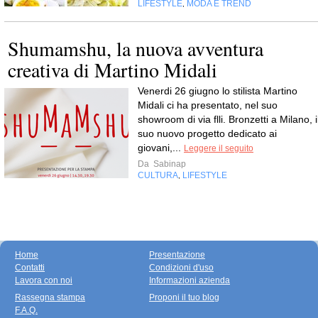
LIFESTYLE
MODA E TREND
,
Shumamshu, la nuova avventura
creativa di Martino Midali
Venerdi 26 giugno lo stilista Martino
Midali ci ha presentato, nel suo
showroom di via flli. Bronzetti a Milano, i
suo nuovo progetto dedicato ai
giovani,...
Leggere il seguito
Da
Sabinap
CULTURA
LIFESTYLE
,
Home
Presentazione
Contatti
Condizioni d'uso
Lavora con noi
Informazioni azienda
Rassegna stampa
Proponi il tuo blog
F.A.Q.