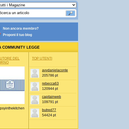
Non ancora membro?
Proponi il tuo blog
A COMMUNITY LEGGE
AUTORE DEL
TOP UTENTI
ORNO
avvdanielaconte
205786 pt
rebecca63
120944 pt
capitainweb
109791 pt
psyinthekitchen
butred77
54424 pt