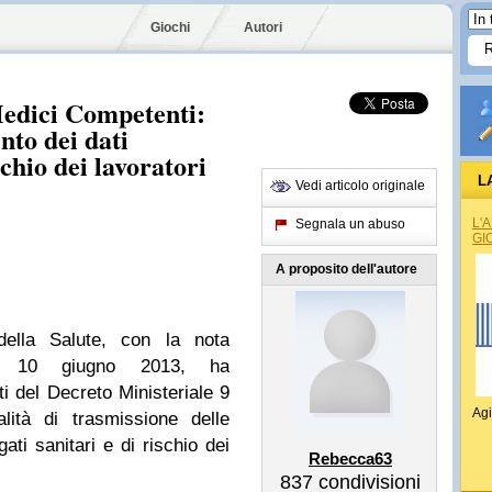
Giochi
Autori
Medici Competenti:
nto dei dati
schio dei lavoratori
L
Vedi articolo originale
L'
Segnala un abuso
GI
A proposito dell'autore
 della Salute, con la nota
el 10 giugno 2013, ha
ti del Decreto Ministeriale 9
Agi
lità di trasmissione delle
gati sanitari e di rischio dei
Rebecca63
837
condivisioni