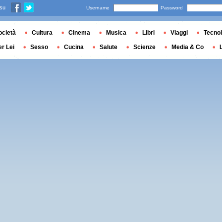
 su
Username
Password
ocietà
Cultura
Cinema
Musica
Libri
Viaggi
Tecnol
er Lei
Sesso
Cucina
Salute
Scienze
Media & Co