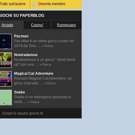
Tutto sull'autore
Diventa membro
 GIOCHI SU PAPERBLOG
Arcade
Casino'
Rompicapo
Pacman
Pac-Man é un video gioco creato nel
1979 da Toru......
Gioca
Nostradamus
Nostradamus è un gioco " shoot them
up" con una......
Gioca
Magical Cat Adventure
Riscopri Magical Cat Adventure, un
gioco d'arcade......
Gioca
Snake
Snake è un videogioco presente in
molti......
Gioca
Scopri lo spazio giochi di