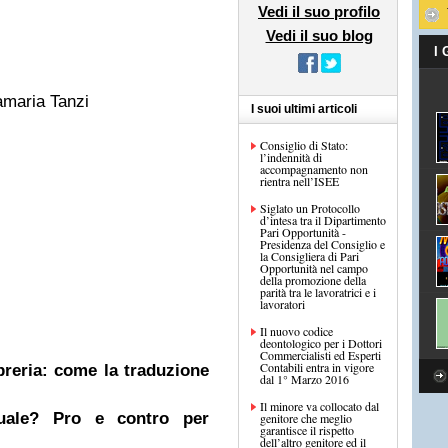
Vedi il suo profilo
Vedi il suo blog
I
amaria Tanzi
I suoi ultimi articoli
Consiglio di Stato:
l’indennità di
accompagnamento non
rientra nell’ISEE
Siglato un Protocollo
d’intesa tra il Dipartimento
Pari Opportunità -
Presidenza del Consiglio e
la Consigliera di Pari
Opportunità nel campo
della promozione della
parità tra le lavoratrici e i
lavoratori
Il nuovo codice
deontologico per i Dottori
Commercialisti ed Esperti
Contabili entra in vigore
ibreria: come la traduzione
dal 1° Marzo 2016
Il minore va collocato dal
nuale? Pro e contro per
genitore che meglio
garantisce il rispetto
dell’altro genitore ed il