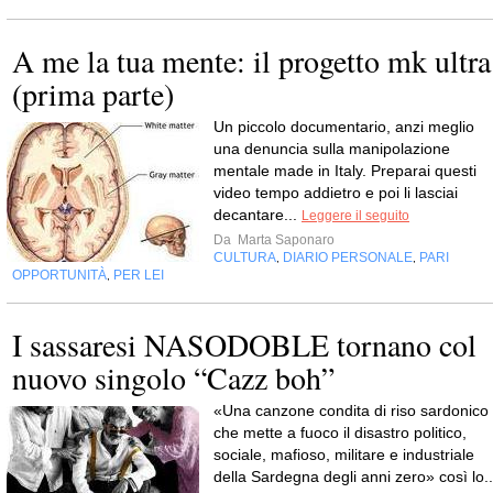
A me la tua mente: il progetto mk ultra
(prima parte)
Un piccolo documentario, anzi meglio
una denuncia sulla manipolazione
mentale made in Italy. Preparai questi
video tempo addietro e poi li lasciai
decantare...
Leggere il seguito
Da
Marta Saponaro
CULTURA
DIARIO PERSONALE
PARI
,
,
OPPORTUNITÀ
PER LEI
,
I sassaresi NASODOBLE tornano col
nuovo singolo “Cazz boh”
«Una canzone condita di riso sardonico
che mette a fuoco il disastro politico,
sociale, mafioso, militare e industriale
della Sardegna degli anni zero» così lo..