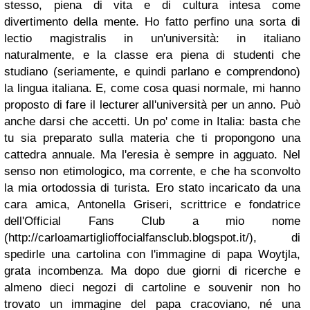
stesso, piena di vita e di cultura intesa come
divertimento della mente. Ho fatto perfino una sorta di
lectio magistralis in un'università: in italiano
naturalmente, e la classe era piena di studenti che
studiano (seriamente, e quindi parlano e comprendono)
la lingua italiana. E, come cosa quasi normale, mi hanno
proposto di fare il lecturer all'università per un anno. Può
anche darsi che accetti. Un po' come in Italia: basta che
tu sia preparato sulla materia che ti propongono una
cattedra annuale. Ma l'eresia è sempre in agguato. Nel
senso non etimologico, ma corrente, e che ha sconvolto
la mia ortodossia di turista. Ero stato incaricato da una
cara amica, Antonella Griseri, scrittrice e fondatrice
dell'Official Fans Club a mio nome
(http://carloamartiglioffocialfansclub.blogspot.it/), di
spedirle una cartolina con l'immagine di papa Woytjla,
grata incombenza. Ma dopo due giorni di ricerche e
almeno dieci negozi di cartoline e souvenir non ho
trovato un immagine del papa cracoviano, né una