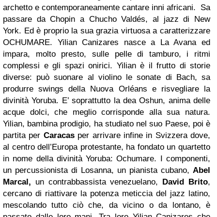
archetto e contemporaneamente cantare inni africani. Sa
passare da Chopin a Chucho Valdés, al jazz di New
York. Ed è proprio la sua grazia virtuosa a caratterizzare
OCHUMARE. Yilian Canizares nasce a La Avana ed
impara, molto presto, sulle pelle di tamburo, i ritmi
complessi e gli spazi onirici. Yilian è il frutto di storie
diverse: può suonare al violino le sonate di Bach, sa
produrre swings della Nuova Orléans e risvegliare la
divinità Yoruba. E’ soprattutto la dea Oshun, anima delle
acque dolci, che meglio corrisponde alla sua natura.
Yilian, bambina prodigio, ha studiato nel suo Paese, poi è
partita per
Caracas
per arrivare infine in Svizzera dove,
al centro dell’Europa protestante, ha fondato un quartetto
in nome della divinità Yoruba: Ochumare. I componenti,
un percussionista di Losanna, un pianista cubano,
Abel
Marcal,
un contrabbassista venezuelano,
David Brito
,
cercano di riattivare la potenza meticcia del jazz latino,
mescolando tutto ciò che, da vicino o da lontano, è
passato dalle loro mani. Tra loro Yilian Canizares che