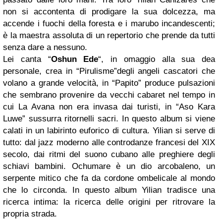
non si accontenta di prodigare la sua dolcezza, ma
accende i fuochi della foresta e i marubo incandescenti;
è la maestra assoluta di un repertorio che prende da tutti
senza dare a nessuno.
Lei canta “
Oshun Ede
“, in omaggio alla sua dea
personale, crea in “Pirulisme”degli angeli cascatori che
volano a grande velocità, in “Papito” produce pulsazioni
che sembrano provenire da vecchi cabaret nel tempo in
cui La Avana non era invasa dai turisti, in “Aso Kara
Luwe” sussurra ritornelli sacri. In questo album si viene
calati in un labirinto euforico di cultura. Yilian si serve di
tutto: dal jazz moderno alle controdanze francesi del XIX
secolo, dai ritmi del suono cubano alle preghiere degli
schiavi bambini. Ochumare è un dio arcobaleno, un
serpente mitico che fa da cordone ombelicale al mondo
che lo circonda. In questo album Yilian tradisce una
ricerca intima: la ricerca delle origini per ritrovare la
propria strada.