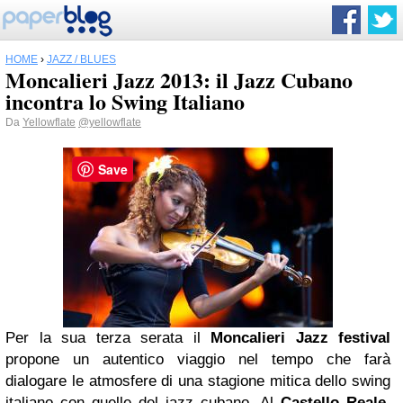
HOME
›
JAZZ / BLUES
Moncalieri Jazz 2013: il Jazz Cubano
incontra lo Swing Italiano
Da
Yellowflate
@yellowflate
Save
Per la sua terza serata il
Moncalieri Jazz festival
propone un autentico viaggio nel tempo che farà
dialogare le atmosfere di una stagione mitica dello swing
italiano con quelle del jazz cubano. Al
Castello Reale
,