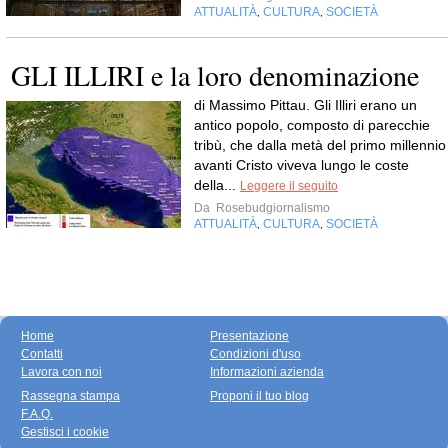
ATTUALITÀ
CULTURA
SOCIETÀ
,
,
GLI ILLIRI e la loro denominazione
di Massimo Pittau. Gli Illiri erano un
antico popolo, composto di parecchie
tribù, che dalla metà del primo millennio
avanti Cristo viveva lungo le coste
della...
Leggere il seguito
Da
Rosebudgiornalismo
ATTUALITÀ
CULTURA
SOCIETÀ
,
,
Home
Presentazione
Contatti
Condizioni d'uso
Lavora con noi
Informazioni azienda
Rassegna stampa
Proponi il tuo blog
F.A.Q.
Gestisci i cookie