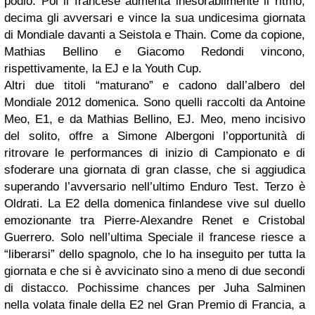
podio. Poi il francese aumenta inesorabilmente il ritmo,
decima gli avversari e vince la sua undicesima giornata
di Mondiale davanti a Seistola e Thain. Come da copione,
Mathias Bellino e Giacomo Redondi vincono,
rispettivamente, la EJ e la Youth Cup.
Altri due titoli “maturano” e cadono dall’albero del
Mondiale 2012 domenica. Sono quelli raccolti da Antoine
Meo, E1, e da Mathias Bellino, EJ. Meo, meno incisivo
del solito, offre a Simone Albergoni l’opportunità di
ritrovare le performances di inizio di Campionato e di
sfoderare una giornata di gran classe, che si aggiudica
superando l’avversario nell’ultimo Enduro Test. Terzo è
Oldrati. La E2 della domenica finlandese vive sul duello
emozionante tra Pierre-Alexandre Renet e Cristobal
Guerrero. Solo nell’ultima Speciale il francese riesce a
“liberarsi” dello spagnolo, che lo ha inseguito per tutta la
giornata e che si è avvicinato sino a meno di due secondi
di distacco. Pochissime chances per Juha Salminen
nella volata finale della E2 nel Gran Premio di Francia, a