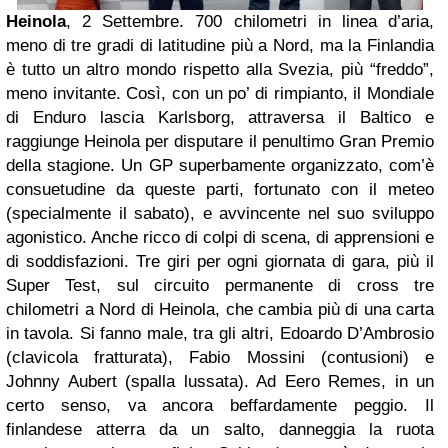
Heinola
, 2 Settembre. 700 chilometri in linea d’aria,
meno di tre gradi di latitudine più a Nord, ma la Finlandia
è tutto un altro mondo rispetto alla Svezia, più “freddo”,
meno invitante. Così, con un po’ di rimpianto, il Mondiale
di Enduro lascia Karlsborg, attraversa il Baltico e
raggiunge Heinola per disputare il penultimo Gran Premio
della stagione. Un GP superbamente organizzato, com’è
consuetudine da queste parti, fortunato con il meteo
(specialmente il sabato), e avvincente nel suo sviluppo
agonistico. Anche ricco di colpi di scena, di apprensioni e
di soddisfazioni. Tre giri per ogni giornata di gara, più il
Super Test, sul circuito permanente di cross tre
chilometri a Nord di Heinola, che cambia più di una carta
in tavola. Si fanno male, tra gli altri, Edoardo D’Ambrosio
(clavicola fratturata), Fabio Mossini (contusioni) e
Johnny Aubert (spalla lussata). Ad Eero Remes, in un
certo senso, va ancora beffardamente peggio. Il
finlandese atterra da un salto, danneggia la ruota