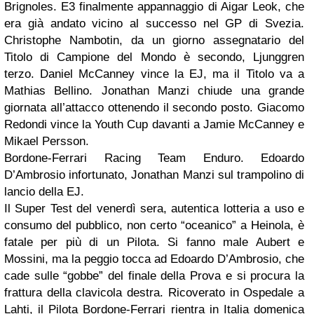
Brignoles. E3 finalmente appannaggio di Aigar Leok, che
era già andato vicino al successo nel GP di Svezia.
Christophe Nambotin, da un giorno assegnatario del
Titolo di Campione del Mondo è secondo, Ljunggren
terzo. Daniel McCanney vince la EJ, ma il Titolo va a
Mathias Bellino. Jonathan Manzi chiude una grande
giornata all’attacco ottenendo il secondo posto. Giacomo
Redondi vince la Youth Cup davanti a Jamie McCanney e
Mikael Persson.
Bordone-Ferrari Racing Team Enduro. Edoardo
D’Ambrosio infortunato, Jonathan Manzi sul trampolino di
lancio della EJ.
Il Super Test del venerdì sera, autentica lotteria a uso e
consumo del pubblico, non certo “oceanico” a Heinola, è
fatale per più di un Pilota. Si fanno male Aubert e
Mossini, ma la peggio tocca ad Edoardo D’Ambrosio, che
cade sulle “gobbe” del finale della Prova e si procura la
frattura della clavicola destra. Ricoverato in Ospedale a
Lahti, il Pilota Bordone-Ferrari rientra in Italia domenica