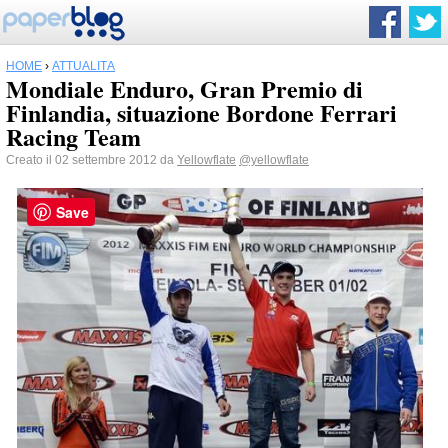
HOME
›
ATTUALITÀ
Mondiale Enduro, Gran Premio di
Finlandia, situazione Bordone Ferrari
Racing Team
Creato il 02 settembre 2012 da
Yellowflate
@yellowflate
Save