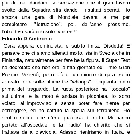
più di me, dandomi la sensazione che il gran lavoro
svolto dalla Squadra stia dando i risultati sperati. Ho
ancora una gara di Mondiale davanti a me per
completare l’”istruzione”, poi, dall’anno prossimo,
l’obiettivo sarà uno solo: vincere!”.
Edoardo D’Ambrosio
.
“Gara appena cominciata, e subito finita. Disdetta! E
pensare che ci siamo allenati molto, sia in Svezia che in
Finlandia, naturalmente per fare bella figura. Il Super Test
ha decretato che non era la mia giornata ed il mio Gran
Premio. Venerdì, poco più di un minuto di gara: sono
arrivato forte sulle ultime tre “whoops”, cinquanta metri
prima del traguardo. La ruota posteriore ha “toccato”
sull’ultima, e la moto è andata in picchiata. Io sono
volato, all’improvviso e senza poter fare niente per
correggere, ed ho battuto la spalla sul terrapieno. Ho
sentito subito che c’era qualcosa di rotto. Mi hanno
portato all’ospedale, e la “radio” ha chiarito che si
trattava della clavicola. Adesso rientriamo in Italia, e