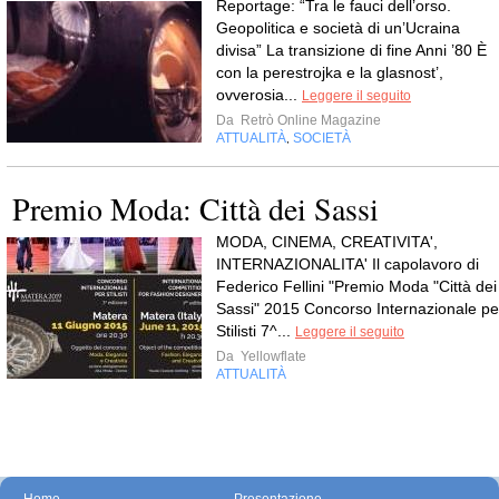
Reportage: “Tra le fauci dell’orso.
Geopolitica e società di un’Ucraina
divisa” La transizione di fine Anni ’80 È
con la perestrojka e la glasnost’,
ovverosia...
Leggere il seguito
Da
Retrò Online Magazine
ATTUALITÀ
SOCIETÀ
,
Premio Moda: Città dei Sassi
MODA, CINEMA, CREATIVITA',
INTERNAZIONALITA' Il capolavoro di
Federico Fellini "Premio Moda "Città dei
Sassi" 2015 Concorso Internazionale pe
Stilisti 7^...
Leggere il seguito
Da
Yellowflate
ATTUALITÀ