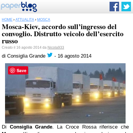
HOME
›
ATTUALITÀ
›
MOSCA
Mosca-Kiev, accordo sull’ingresso del
convoglio. Distrutto veicolo dell’esercito
russo
Creato il 16 agosto 2014 da
Nicola933
di
Consiglia Grande
-
16 agosto 2014
Save
Di
Consiglia Grande
. La Croce Rossa riferisce che