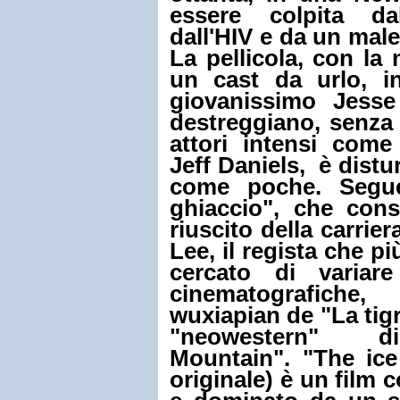
essere colpita dal
dall'HIV e da un male
La pellicola, con la 
un cast da urlo, i
giovanissimo
Jesse
destreggiano, senza 
attori intensi com
Jeff Daniels, è distu
come poche. Seg
ghiaccio"
, che cons
riuscito della carrier
Lee, il regista che pi
cercato di variar
cinematografiche
wuxiapian de "La tigr
"neowestern" d
Mountain". "The ice 
originale) è un film c