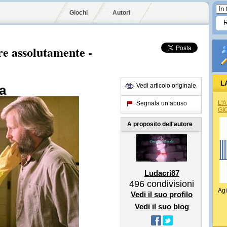
Giochi
Autori
re assolutamente -
L
Vedi articolo originale
na
L'
Segnala un abuso
GI
A proposito dell'autore
Ludacri87
496
condivisioni
Agi
Vedi il suo profilo
Vedi il suo blog