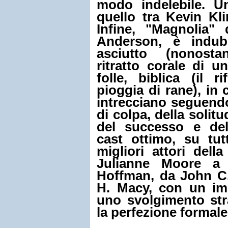
modo indelebile. U
quello tra
Kevin Kli
Infine,
"Magnolia"
d
Anderson, è indub
asciutto (nonosta
ritratto corale di u
folle, biblica (il r
pioggia di rane), in c
intrecciano seguendo
di colpa, della solitu
del successo e del
cast ottimo, su tutt
migliori attori dell
Julianne Moore
a P
Hoffman, da John C.
H. Macy, con un imp
uno svolgimento str
la perfezione formale