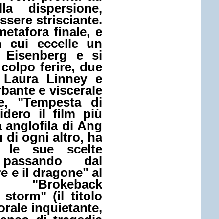
la dispersione,
ssere strisciante.
metafora finale, e
n cui eccelle un
 Eisenberg
e si
colpo ferire, due
e
Laura Linney
e
rbante e viscerale
ue,
"Tempesta di
idero il film più
a anglofila di Ang
ù di ogni altro, ha
e le sue scelte
, passando dal
e e il dragone" al
i "Brokeback
storm" (il titolo
orale inquietante,