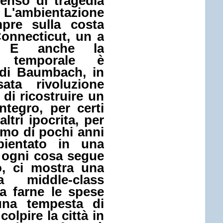
enso di tragedia
'ambientazione
pre sulla costa
Connecticut, un a
a. E anche la
ne temporale è
 di Baumbach, in
ata rivoluzione
 di ricostruire un
ntegro, per certi
altri ipocrita, per
ismo di pochi anni
bientato in una
i ogni cosa segue
o, ci mostra una
la middle-class
 a farne le spese
una tempesta di
olpire la città in