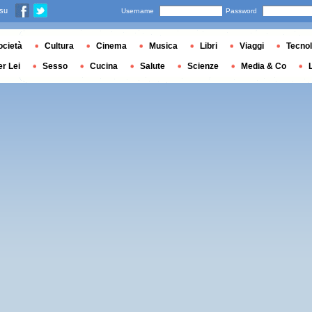
 su
Username
Password
ocietà
Cultura
Cinema
Musica
Libri
Viaggi
Tecnol
er Lei
Sesso
Cucina
Salute
Scienze
Media & Co