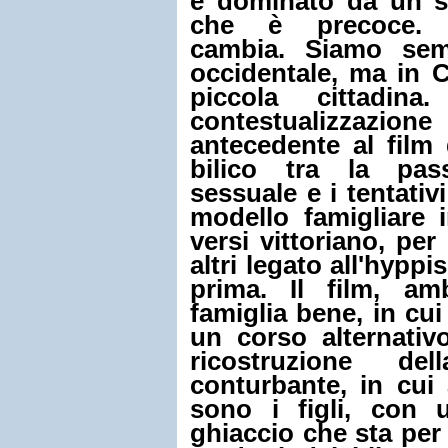
e dominato da un s
che è precoce. L
cambia. Siamo sem
occidentale, ma in 
piccola cittadin
contestualizzazio
antecedente al film
bilico tra la pass
sessuale e i tentativi
modello famigliare i
versi vittoriano, per 
altri legato all'hypp
prima. Il film, am
famiglia bene, in cu
un corso alternativ
ricostruzione del
conturbante, in cui
sono i figli, con 
ghiaccio che sta per c