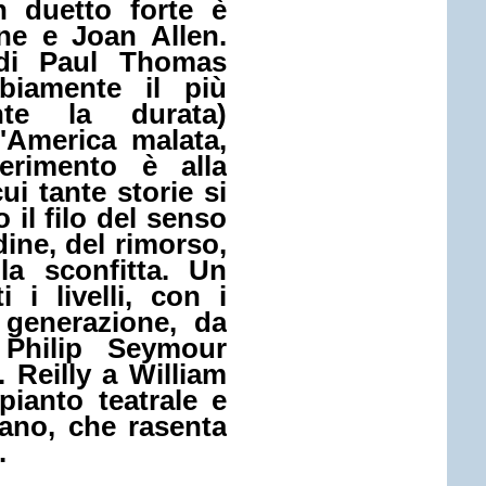
n duetto forte è
ne
e
Joan Allen
.
i Paul Thomas
biamente il più
nte la durata)
n'America malata,
iferimento è alla
ui tante storie si
 il filo del senso
dine, del rimorso,
la sconfitta. Un
i i livelli, con i
a generazione, da
hilip Seymour
 Reilly a William
ianto teatrale e
ano, che rasenta
.