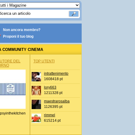
Non ancora membro?
Proponi il tuo blog
A COMMUNITY CINEMA
AUTORE DEL
TOP UTENTI
ORNO
intrattenimento
1608418 pt
lory663
1211328 pt
maestrarosalba
1126395 pt
psyinthekitchen
rimmel
615214 pt