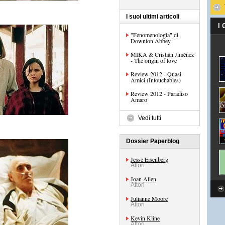
o
I suoi ultimi articoli
I
"Fenomenologia" di
Downton Abbey
MIKA & Cristián Jiménez
- The origin of love
Review 2012 - Quasi
Amici (Intouchables)
Review 2012 - Paradiso
Amaro
Vedi tutti
Dossier Paperblog
Jesse Eisenberg
Attori
Joan Allen
Attori
Julianne Moore
Attori
Kevin Kline
Attori