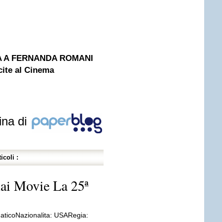
STA A FERNANDA ROMANI
cite al Cinema
ina di
icoli :
Rai Movie La 25ª
ticoNazionalita: USARegia: