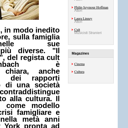
Philip Seymour Hoffman
Attori
Laura Linney
Attori
, in modo inedito
Cult
Musicisti Stranieri
re, sulla famiglia
nelle sue
i più diverse.
"Il
Magazines
"
, del regista
cult
mbach è
Cinema
e chiara, anche
Cultura
a, dei rapporti
rno di una società
contraddistingue
o alla cultura. Il
ge come modello
crisi famigliare e
 nella metà anni
w York pronta ad