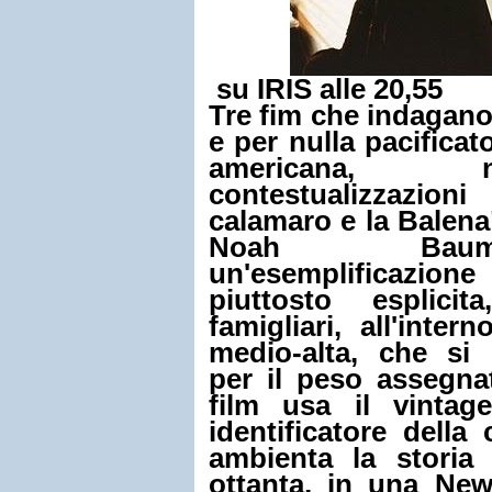
su IRIS alle 20,55
Tre fim che indagano
e per nulla pacificato
americana, 
contestualizzazion
calamaro e la Balena
Noah Bau
un'esemplificazion
piuttosto esplicit
famigliari, all'inte
medio-alta, che si 
per il peso assegnat
film usa il vinta
identificatore della 
ambienta la storia
ottanta, in una Ne