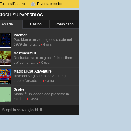
Tutto sull'autore
Diventa membro
 GIOCHI SU PAPERBLOG
Arcade
Casino'
Rompicapo
Pacman
Pac-Man é un video gioco creato nel
1979 da Toru......
Gioca
Nostradamus
Nostradamus è un gioco " shoot them
up" con una......
Gioca
Magical Cat Adventure
Riscopri Magical Cat Adventure, un
gioco d'arcade......
Gioca
Snake
Snake è un videogioco presente in
molti......
Gioca
Scopri lo spazio giochi di