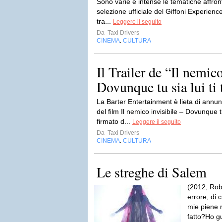
Sono varie e intense le tematiche affront
selezione ufficiale del Giffoni Experience 
tra...
Leggere il seguito
Da
Taxi Drivers
CINEMA
CULTURA
,
Il Trailer de “Il nemico
Dovunque tu sia lui ti 
La Barter Entertainment è lieta di annunci
del film Il nemico invisibile – Dovunque tu s
firmato d...
Leggere il seguito
Da
Taxi Drivers
CINEMA
CULTURA
,
Le streghe di Salem
(2012, Rob
errore, di
mie piene 
fatto?Ho gu