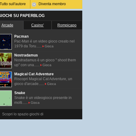
Tutto sull'autore
Diventa membro
 GIOCHI SU PAPERBLOG
Arcade
Casino'
Rompicapo
Pacman
Pac-Man é un video gioco creato nel
1979 da Toru......
Gioca
Nostradamus
Nostradamus è un gioco " shoot them
up" con una......
Gioca
Magical Cat Adventure
Riscopri Magical Cat Adventure, un
gioco d'arcade......
Gioca
Snake
Snake è un videogioco presente in
molti......
Gioca
Scopri lo spazio giochi di