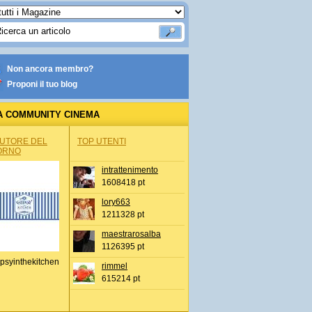
Non ancora membro?
Proponi il tuo blog
A COMMUNITY CINEMA
AUTORE DEL
TOP UTENTI
ORNO
intrattenimento
1608418 pt
lory663
1211328 pt
maestrarosalba
1126395 pt
psyinthekitchen
rimmel
615214 pt