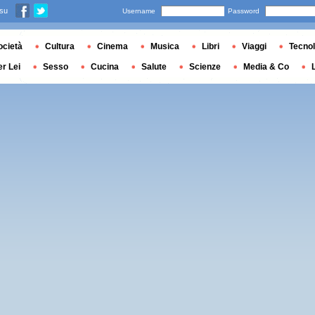
 su
Username
Password
ocietà
Cultura
Cinema
Musica
Libri
Viaggi
Tecnol
er Lei
Sesso
Cucina
Salute
Scienze
Media & Co