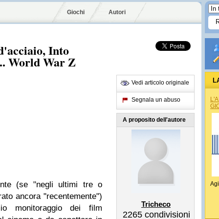
Giochi
Autori
acciaio, Into
... World War Z
L
Vedi articolo originale
L'
Segnala un abuso
GI
A proposito dell'autore
te (se "negli ultimi tre o
Agi
rato ancora "recentemente")
Tricheco
io monitoraggio dei film
2265
condivisioni