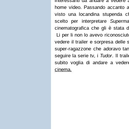
interessanti da andare a vedere 
home video. Passando accanto a
visto una locandina stupenda ch
scelto per interpretare
Superm
cinematografica che gli è stata 
Li per li non lo avevo riconosciu
vedere il trailer e sorpresa delle
super-ragazzone che adoravo ta
seguire la serie tv, i
Tudor
. Il tra
subito voglia di andare a veder
cinema.