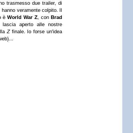
no trasmesso due trailer, di
 hanno veramente colpito. Il
do è
World War Z
, con
Brad
e lascia aperto alle nostre
ella
Z
finale. Io forse un'idea
web)...