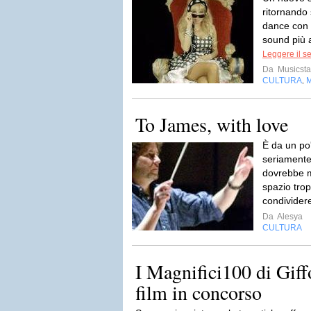
ritornando
dance con 
sound più a
Leggere il s
Da
Musicsta
CULTURA
,
To James, with love
È da un po
seriamente 
dovrebbe m
spazio trop
condividere
Da
Alesya
CULTURA
I Magnifici100 di Giffo
film in concorso