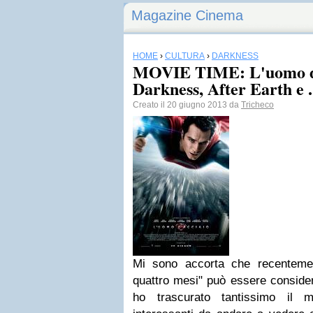
Magazine Cinema
HOME
›
CULTURA
›
DARKNESS
MOVIE TIME: L'uomo d'
Darkness, After Earth e 
Creato il 20 giugno 2013 da
Tricheco
Mi sono accorta che recentemen
quattro mesi" può essere conside
ho trascurato tantissimo il m