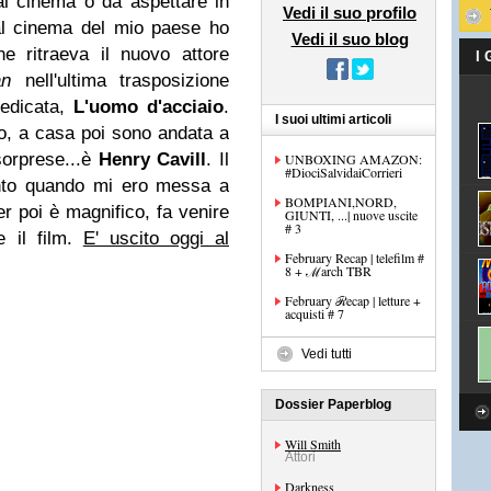
al cinema o da aspettare in
Vedi il suo profilo
l cinema del mio paese ho
Vedi il suo blog
e ritraeva il nuovo attore
I
an
nell'ultima trasposizione
dedicata,
L'uomo d'acciaio
.
I suoi ultimi articoli
to, a casa poi sono andata a
 sorprese...è
Henry Cavill
. Il
UNBOXING AMAZON:
#DiociSalvidaiCorrieri
nto quando mi ero messa a
BOMPIANI,NORD,
iler poi è magnifico, fa venire
GIUNTI, ...| nuove uscite
# 3
e il film.
E' uscito oggi al
February Recap | telefilm #
8 + ℳarch TBR
February ℛecap | letture +
acquisti # 7
Vedi tutti
Dossier Paperblog
Will Smith
Attori
Darkness