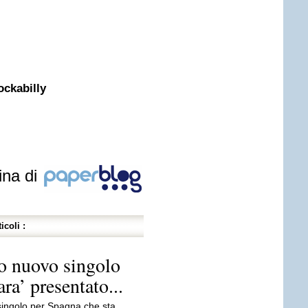
ockabilly
ina di
icoli :
uo nuovo singolo
ara’ presentato...
ingolo per Spagna che sta