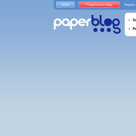
Home
Proponi il tuo blog
Seguici
S
P