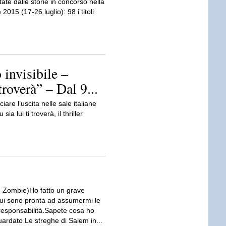
ate dalle storie in concorso nella
2015 (17-26 luglio): 98 i titoli
 invisibile –
troverà” – Dal 9...
are l’uscita nelle sale italiane
ia lui ti troverà, il thriller
 Zombie)Ho fatto un grave
 cui sono pronta ad assumermi le
responsabilità.Sapete cosa ho
ardato Le streghe di Salem in...