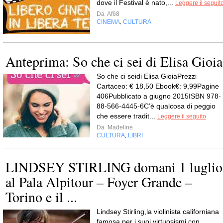
dove il Festival è nato,...
Leggere il seguit
Da
Af68
CINEMA
CULTURA
,
Anteprima: So che ci sei di Elisa Gioia
So che ci seidi Elisa GioiaPrezzi
Cartaceo: € 18,50 Ebook€: 9,99Pagine
406Pubblicato a giugno 2015ISBN 978-
88-566-4445-6C’è qualcosa di peggio
che essere tradit...
Leggere il seguito
Da
Madeline
CULTURA
LIBRI
,
LINDSEY STIRLING domani 1 luglio
al Pala Alpitour – Foyer Grande –
Torino e il ...
Lindsey Stirling,la violinista californiana
famosa per i suoi virtuosismi con