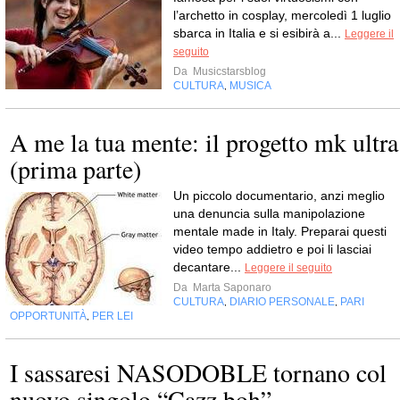
l’archetto in cosplay, mercoledì 1 luglio
sbarca in Italia e si esibirà a...
Leggere il
seguito
Da
Musicstarsblog
CULTURA
MUSICA
,
A me la tua mente: il progetto mk ultra
(prima parte)
Un piccolo documentario, anzi meglio
una denuncia sulla manipolazione
mentale made in Italy. Preparai questi
video tempo addietro e poi li lasciai
decantare...
Leggere il seguito
Da
Marta Saponaro
CULTURA
DIARIO PERSONALE
PARI
,
,
OPPORTUNITÀ
PER LEI
,
I sassaresi NASODOBLE tornano col
nuovo singolo “Cazz boh”