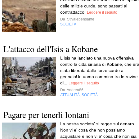
delle milizie curde, sono passati al
contrattacco.
Leggere il seguito
Da
Stivalepensante
SOCIETÀ
L'attacco dell'Isis a Kobane
L'Isis ha lanciato una nuova offensiva
contro la città siriana di Kobane, che er
stata liberata dalle forze curde a
gennaioUn uomo cammina tra le rovine
di...
Leggere il seguito
Da
Andrea86
ATTUALITÀ
SOCIETÀ
,
Pagare per tenerli lontani
La nostra societa' si regge sul denaro.
Non vi e' cosa che non possiamo
acquistare e non vi e' cosa che non sia