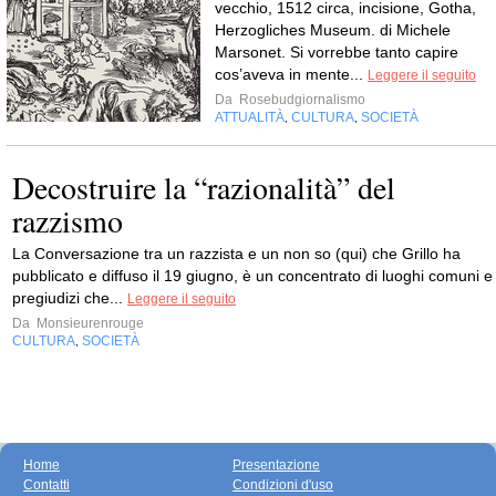
vecchio, 1512 circa, incisione, Gotha,
Herzogliches Museum. di Michele
Marsonet. Si vorrebbe tanto capire
cos’aveva in mente...
Leggere il seguito
Da
Rosebudgiornalismo
ATTUALITÀ
CULTURA
SOCIETÀ
,
,
Decostruire la “razionalità” del
razzismo
La Conversazione tra un razzista e un non so (qui) che Grillo ha
pubblicato e diffuso il 19 giugno, è un concentrato di luoghi comuni e
pregiudizi che...
Leggere il seguito
Da
Monsieurenrouge
CULTURA
SOCIETÀ
,
Home
Presentazione
Contatti
Condizioni d'uso