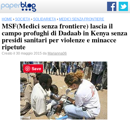
HOME
›
SOCIETÀ
›
SOLIDARIETÀ
›
MEDICI SENZA FRONTIERE
MSF(Medici senza frontiere) lascia il
campo profughi di Dadaab in Kenya senza
presidi sanitari per violenze e minacce
ripetute
Creato il 30 maggio 2015 da
Marianna06
Save