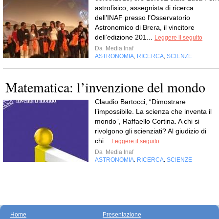
astrofisico, assegnista di ricerca
dell’INAF presso l’Osservatorio
Astronomico di Brera, il vincitore
dell’edizione 201...
Leggere il seguito
Da
Media Inaf
ASTRONOMIA
RICERCA
SCIENZE
,
,
Matematica: l’invenzione del mondo
Claudio Bartocci, “Dimostrare
l’impossibile. La scienza che inventa il
mondo”, Raffaello Cortina. A chi si
rivolgono gli scienziati? Al giudizio di
chi...
Leggere il seguito
Da
Media Inaf
ASTRONOMIA
RICERCA
SCIENZE
,
,
Home
Presentazione