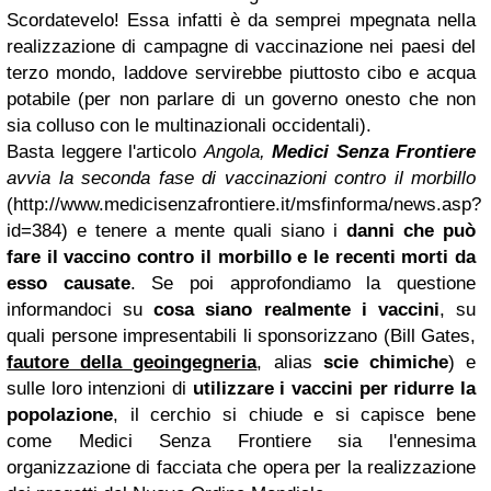
Scordatevelo! Essa infatti è da semprei mpegnata nella
realizzazione di campagne di vaccinazione nei paesi del
terzo mondo, laddove servirebbe piuttosto cibo e acqua
potabile (per non parlare di un governo onesto che non
sia colluso con le multinazionali occidentali).
Basta leggere l'articolo
Angola,
Medici Senza Frontiere
avvia la seconda fase di vaccinazioni contro il morbillo
(
http://www.medicisenzafrontiere.it/msfinforma/news.asp?
id=384
) e tenere a mente quali siano i
danni che può
fare il vaccino contro il
morbillo
e le recenti morti da
esso causate
. Se poi
approfondiamo la questione
informandoci su
cosa siano realmente i vaccini
, su
quali persone impresentabili li sponsorizzano (Bill Gates,
fautore della geoingegneria
, alias
scie chimiche
) e
sulle loro intenzioni di
utilizzare i vaccini per ridurre la
popolazione
, il cerchio si chiude e si capisce bene
come Medici Senza Frontiere sia l'ennesima
organizzazione di facciata che opera per la realizzazione