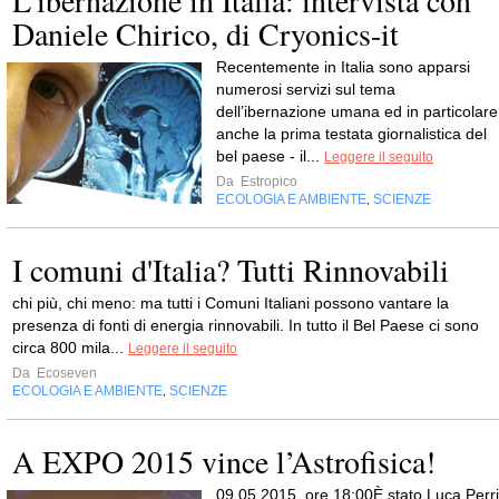
L'ibernazione in Italia: intervista con
Daniele Chirico, di Cryonics-it
Recentemente in Italia sono apparsi
numerosi servizi sul tema
dell’ibernazione umana ed in particolare
anche la prima testata giornalistica del
bel paese - il...
Leggere il seguito
Da
Estropico
ECOLOGIA E AMBIENTE
SCIENZE
,
I comuni d'Italia? Tutti Rinnovabili
chi più, chi meno: ma tutti i Comuni Italiani possono vantare la
presenza di fonti di energia rinnovabili. In tutto il Bel Paese ci sono
circa 800 mila...
Leggere il seguito
Da
Ecoseven
ECOLOGIA E AMBIENTE
SCIENZE
,
A EXPO 2015 vince l’Astrofisica!
09.05.2015, ore 18:00È stato Luca Perri