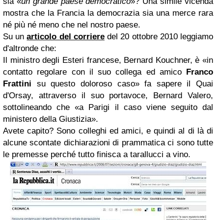
sia
«
un grande paese democratico
»? Una simile vicenda
mostra che la Francia la
democrazia sia una merce rara
né più né meno che nel
nostro paese.
Su un
articolo del corriere
del 20 ottobre 2010 leggiamo
d'altronde che
:
Il ministro degli Esteri francese, Bernard Kouchner, è «in
contatto regolare con il suo collega ed amico
Franco
Frattini
su questo doloroso caso» fa sapere il Quai
d'Orsay, attraverso il suo portavoce, Bernard Valero,
sottolineando che «a Parigi il caso viene seguito dal
ministero della Giustizia».
Avete capito? Sono colleghi ed amici, e quindi al di là di
alcune scontate dichiarazioni di prammatica ci sono tutte
le premesse perché tutto finisca a tarallucci a vino.