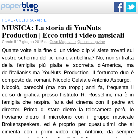
HOME
›
CULTURA
›
ARTE
MUSICA: La storia di YouNuts
Production | Ecco tutti i video musicali
Creato il 17 giugno 2015 da
Osso Magazine
@ossomagazine
Quante volte alla fine di un video clip vi siete trovati sul
vostro schermo del pc una ciambellina? No, non si tratta
della famiglia più gialla e scorretta d’America, ma
dell’italianissima YouNuts Production. Il fortunato duo è
composto dai romani, Niccolò Celaia e Antonio Asburgo.
Niccolò, parecchi (ma non troppi) anni fa, frequenta il
corso di grafica presso l’istituto R. Rossellini, ma è in
famiglia che respira l’aria del cinema con il padre art
director. Prima di stare dietro la telecamera però, lo
troviamo dietro il microfono con il gruppo musicale
Brokenspeakers, ed è proprio per quest’ultimi che si
cimenta con i primi video clip. Antonio, da sempre