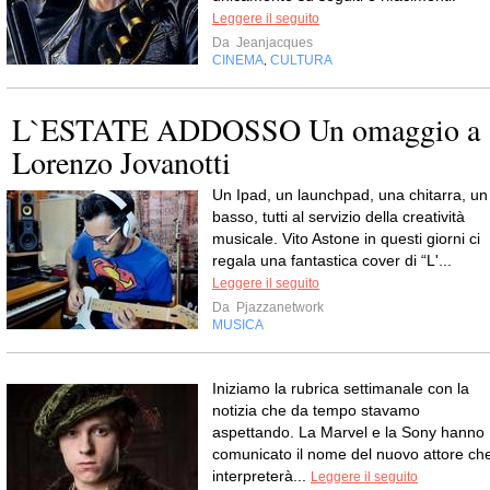
Leggere il seguito
Da
Jeanjacques
CINEMA
CULTURA
,
L`ESTATE ADDOSSO Un omaggio a
Lorenzo Jovanotti
Un Ipad, un launchpad, una chitarra, un
basso, tutti al servizio della creatività
musicale. Vito Astone in questi giorni ci
regala una fantastica cover di “L'...
Leggere il seguito
Da
Pjazzanetwork
MUSICA
Iniziamo la rubrica settimanale con la
notizia che da tempo stavamo
aspettando. La Marvel e la Sony hanno
comunicato il nome del nuovo attore ch
interpreterà...
Leggere il seguito