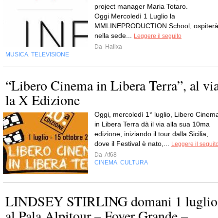
project manager Maria Totaro.
Oggi Mercoledì 1 Luglio la
MMLINEPRODUCTION School, ospiter
nella sede...
Leggere il seguito
Da
Halixa
MUSICA
TELEVISIONE
,
“Libero Cinema in Libera Terra”, al vi
la X Edizione
Oggi, mercoledì 1° luglio, Libero Cinem
in Libera Terra dà il via alla sua 10ma
edizione, iniziando il tour dalla Sicilia,
dove il Festival è nato,...
Leggere il seguit
Da
Af68
CINEMA
CULTURA
,
LINDSEY STIRLING domani 1 luglio
al Pala Alpitour – Foyer Grande –