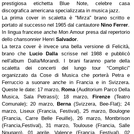
prestigiosa etichetta Blue Note, celebre casa
discografica americana specializzata in musica jazz.
La prima cover in scaletta è "Mirza" brano scritto e
portato al successo nel 1965 dal cantautore
Nino Ferrer
.
In lingua francese anche Mon Amour presa dal repertorio
dello
chansonnier
Henri
Salvador
.
La terza cover è invece una bella versione di Felicità,
brano che
Lucio Dalla
scrisse nel 1988 e pubblicò
nell'album Dalla/Morandi. I brani faranno parte della
scaletta dei concerti del lungo tour “Complici”
organizzato da Cose di Musica che porterà Petra e
Ferruccio a suonare anche in Francia e in Svizzera.
Queste le date: 17 marzo,
Roma
(Auditorium Parco Della
Musica, Sala Petrassi); 18 marzo,
Firenze
(Teatro
Comunale); 20 marzo,
Berna
(Svizzera, Bee-Flat); 24
marzo, Liseux (Francia, Festival), 25 marzo, Boulogne
(Francia, Carre Belle Feuille), 26 marzo, Montbrison
(Francia,Festival), 31 marzo, Toulouse (Francia, Salle
Nougaro), 01 aprile, Valence (Francia, Festival), 02