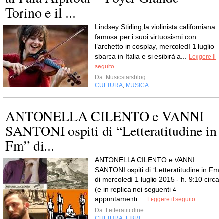
Torino e il ...
Lindsey Stirling,la violinista californiana
famosa per i suoi virtuosismi con
l’archetto in cosplay, mercoledì 1 luglio
sbarca in Italia e si esibirà a...
Leggere il
seguito
Da
Musicstarsblog
CULTURA
MUSICA
,
ANTONELLA CILENTO e VANNI
SANTONI ospiti di “Letteratitudine in
Fm” di...
ANTONELLA CILENTO e VANNI
SANTONI ospiti di “Letteratitudine in Fm
di mercoledì 1 luglio 2015 - h. 9:10 circa
(e in replica nei seguenti 4
appuntamenti:...
Leggere il seguito
Da
Letteratitudine
CULTURA
LIBRI
,