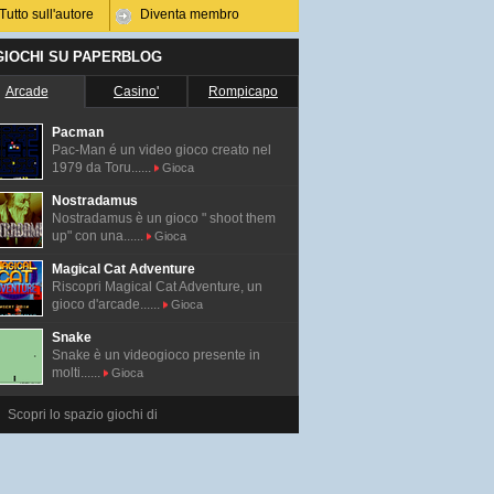
Tutto sull'autore
Diventa membro
 GIOCHI SU PAPERBLOG
Arcade
Casino'
Rompicapo
Pacman
Pac-Man é un video gioco creato nel
1979 da Toru......
Gioca
Nostradamus
Nostradamus è un gioco " shoot them
up" con una......
Gioca
Magical Cat Adventure
Riscopri Magical Cat Adventure, un
gioco d'arcade......
Gioca
Snake
Snake è un videogioco presente in
molti......
Gioca
Scopri lo spazio giochi di