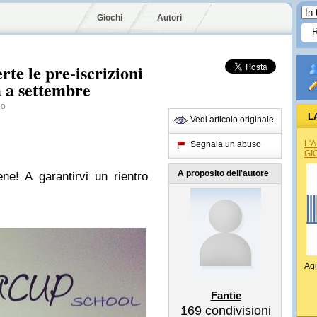
Giochi
Autori
te le pre-iscrizioni
a a settembre
lo
L
Vedi articolo originale
L'
Segnala un abuso
GI
A proposito dell'autore
ne! A garantirvi un rientro
Agi
Fantie
169
condivisioni