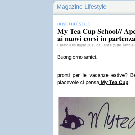
Magazine Lifestyle
HOME
›
LIFESTYLE
My Tea Cup School// Aper
ai nuovi corsi in partenz
Creato il 09 luglio 2013 da
Fantie
@ste_ianniel
Buongiorno amici,
pronti per le vacanze estive? Be
piacevole ci pensa
My Tea Cup
!