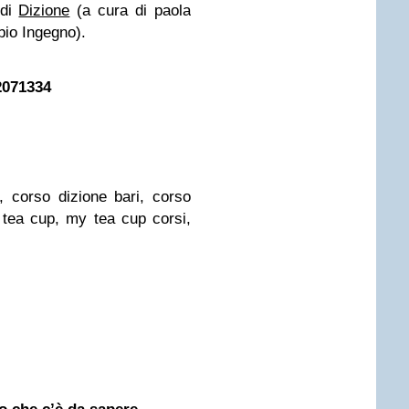
 di
Dizione
(a cura di paola
bio Ingegno).
2071334
, corso dizione bari, corso
y tea cup, my tea cup corsi,