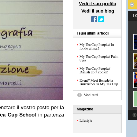
Vedi il suo profilo
Vedi il suo blog
I
I suoi ultimi articoli
My Tea Cup People// In
fondo al mar!
My Tea Cup People// Palm
trees
My Tea Cup People//
Danish do it cooler!
Event// Meet Benedetta
Bruzziches in My Tea Cup
Vedi tutti
enotare il vostro posto per la
Magazine
ea Cup School
in partenza
Lifestyle