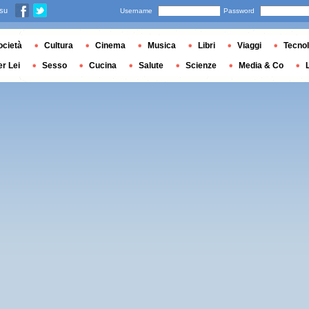
 su
Username
Password
ocietà
Cultura
Cinema
Musica
Libri
Viaggi
Tecnol
er Lei
Sesso
Cucina
Salute
Scienze
Media & Co