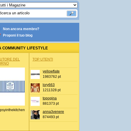
Non ancora membro?
Proponi il tuo blog
A COMMUNITY LIFESTYLE
AUTORE DEL
TOP UTENTI
ORNO
yellowflate
1983762 pt
lory663
1211328 pt
topogina
881373 pt
psyinthekitchen
anna3venere
874493 pt