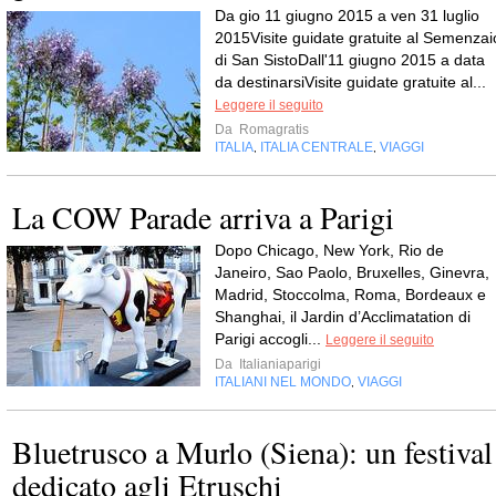
Da gio 11 giugno 2015 a ven 31 luglio
2015Visite guidate gratuite al Semenzai
di San SistoDall'11 giugno 2015 a data
da destinarsiVisite guidate gratuite al...
Leggere il seguito
Da
Romagratis
ITALIA
ITALIA CENTRALE
VIAGGI
,
,
La COW Parade arriva a Parigi
Dopo Chicago, New York, Rio de
Janeiro, Sao Paolo, Bruxelles, Ginevra,
Madrid, Stoccolma, Roma, Bordeaux e
Shanghai, il Jardin d’Acclimatation di
Parigi accogli...
Leggere il seguito
Da
Italianiaparigi
ITALIANI NEL MONDO
VIAGGI
,
Bluetrusco a Murlo (Siena): un festival
dedicato agli Etruschi