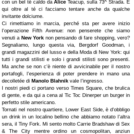
con un bel té caldo da
Alice
Teacup, sulla 73^ Strada. E
qui oltre al té ci facciamo tentare anche da qualche
invitante dolciume.
Ci rimettiamo in marcia, perché sta per avere inizio
l’operazione Fifth Avenue: non penserete che siamo
venuti a
New York
non pensando di fare shopping, vero?
Segnaliamo, lungo questa via, Bergdorf Goodman, i
grandi magazzini del lusso e della Moda di New York: qui
tutti i grandi stilisti e solo i grandi stilisti sono presenti.
Ma anche se non c’è niente di avvicinabile per il nostro
portafogli, l’esperienza di poter prendere in mano una
decolletée di
Manolo Blahnik
vale l’ingresso.
I nostri piedi ci portano verso Times Square, che brulica
di gente, e da qui a cena al Tic Toc Dinerper un burger in
perfetto stile americano.
Tornati nel nostro quartiere, Lower East Side, è d’obbligo
un drink in un localino bellino che abbiamo notato l’altra
sera, il Tiny Fork. Mi sento molto Carrie Bradshaw di Sex
& The City mentre ordino un cosmopolitan, anziun