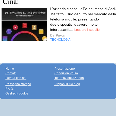
Cina!
L’azienda cinese LeTv, nel mese di April
ha fatto il suo debutto nel mercato della
telefonia mobile, presentando
due dispositivi davvero molto
interessanti....
Leggere il seguito
Da
Pukos
TECNOLOGIA
Home
Presentazione
Contatti
Condizioni d'uso
Lavora con noi
Informazioni azienda
Rassegna stampa
Proponi il tuo blog
F.A.Q.
Gestisci i cookie