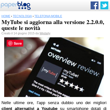
HOME
›
TECNOLOGIA
›
TELEFONIA MOBILE
MyTube si aggiorna alla versione 2.2.0.0,
queste le novità
Creato il 14 giugno 2015 da
Wpdaily
Save
Nelle ultime ore, l'app senza dubbio uno dei migliori
client
alternativi a
Youtube
su smartphone dotati di