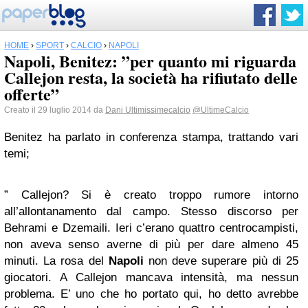
HOME
›
SPORT
›
CALCIO
›
NAPOLI
Napoli, Benitez: ”per quanto mi riguarda
Callejon resta, la società ha rifiutato delle
offerte”
Creato il 29 luglio 2014 da
Dani Ultimissimecalcio
@UltimeCalcio
Benitez ha parlato in conferenza stampa, trattando vari
temi;
”
Callejon? Si è creato troppo rumore intorno
all’allontanamento dal campo. Stesso discorso per
Behrami e Dzemaili. Ieri c’erano quattro centrocampisti,
non aveva senso averne di più per dare almeno 45
minuti. La rosa del
Napoli
non deve superare più di 25
giocatori. A Callejon mancava intensità, ma nessun
problema. E’ uno che ho portato qui, ho detto avrebbe