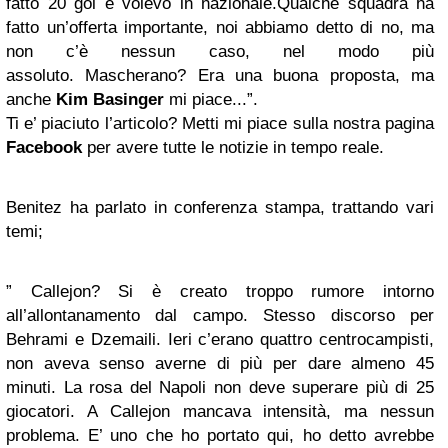
fatto 20 gol e volevo in nazionale.
Qualche squadra ha
fatto un’offerta importante, noi abbiamo detto di no
, ma
non c’è nessun caso, nel modo più
assoluto.
Mascherano? Era una buona proposta, ma
anche
Kim Basinger
mi piace..
.”.
Ti e’ piaciuto l’articolo? Metti mi piace sulla nostra pagina
Facebook
per avere tutte le notizie in tempo reale.
Benitez ha parlato in conferenza stampa, trattando vari
temi;
”
Callejon? Si è creato troppo rumore intorno
all’allontanamento dal campo. Stesso discorso per
Behrami e Dzemaili. Ieri c’erano quattro centrocampisti,
non aveva senso averne di più per dare almeno 45
minuti. La rosa del Napoli non deve superare più di 25
giocatori. A Callejon mancava intensità, ma nessun
problema. E’ uno che ho portato qui, ho detto avrebbe