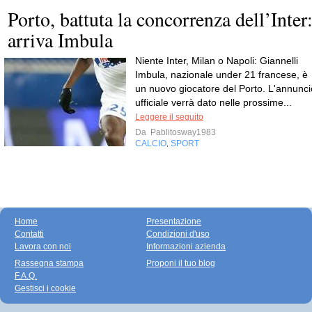
Porto, battuta la concorrenza dell’Inter
arriva Imbula
Niente Inter, Milan o Napoli: Giannelli
Imbula, nazionale under 21 francese, è
un nuovo giocatore del Porto. L'annunci
ufficiale verrà dato nelle prossime...
Leggere il seguito
Da
Pablitosway1983
CALCIO
SPORT
,
Home
Presentazione
Contatti
Condizioni d'uso
Lavora con noi
Informazioni azienda
Rassegna stampa
Proponi il tuo blog
F.A.Q.
Gestisci i cookie