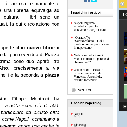
nte, è ancora fermamente e
e una libreria
equivalga ad
I suoi ultimi articoli
I
 cultura. I libri sono un
Napoli, ragazzo
ali, la cui circolazione non
accoltellato perché
volevano rubargli l’auto
“Cornuto” e
“Scornacchiato”: tutti i
modi in cui vengono usate
 aperte
due nuove librerie
in napoletano
to dal punto vendita di Piazza
Nel cuore della Sanità.
Vico Lammatari, perché si
rima delle due aprirà, tra
chiama così?
Alto
, precisamente a via
Giallo risolto: trovati i
presunti assassini di
nnelli e la seconda a
piazza
Vincenzo Amendola,
questi i loro nomi
Vedi tutti
ising Filippo Montroni ha
Dossier Paperblog
ti vendita sono più di 500,
particolare da alcune città
Napoli
Mete
e come Napoli, continuano a
Rinascita
dovevamo aprire una anche in