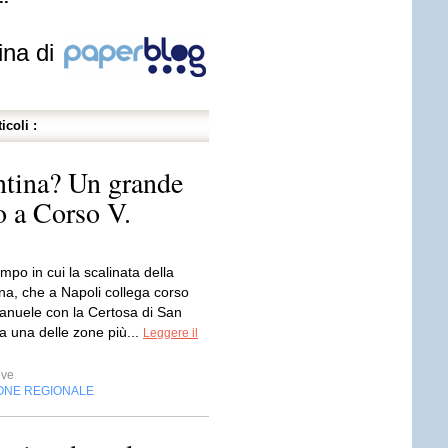
ina di
icoli :
ntina? Un grande
o a Corso V.
mpo in cui la scalinata della
a, che a Napoli collega corso
manuele con la Certosa di San
a una delle zone più...
Leggere il
ive
ONE REGIONALE