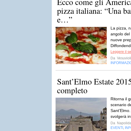
Ecco come gli Americ
pizza italiana: “Una b
e…”
La pizza, n
angolo de
nuove prepa
Diffondendo
Leggere il s
Da
Vesuviol
INFORMAZI
Sant’Elmo Estate 201
completo
Ritorna il 
scenario de
Sant’Elmo. 
svolgerà infa
Da
Napolida
EVENTI
IN
,