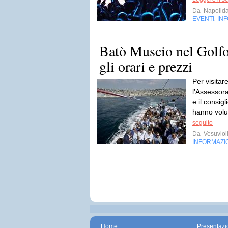
Da
Napolida
EVENTI
IN
,
Batò Muscio nel Golfo 
gli orari e prezzi
Per visitare
l’Assessor
e il consi
hanno volu
seguito
Da
Vesuviol
INFORMAZI
Home
Presentazi