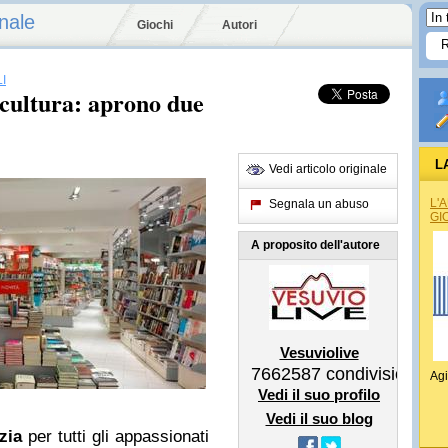
nale
Giochi
Autori
I
a cultura: aprono due
L
Vedi articolo originale
REG
L'
Segnala un abuso
GI
A proposito dell'autore
Vesuviolive
7662587
condivisioni
Agi
Vedi il suo profilo
Vedi il suo blog
zia
per tutti gli appassionati