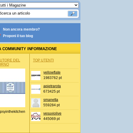
Non ancora membro?
Proponi il tuo blog
A COMMUNITY INFORMAZIONE
IONALE
AUTORE DEL
TOP UTENTI
ORNO
yellowflate
1983762 pt
apietrarota
673425 pt
smanetta
559284 pt
psyinthekitchen
vesuviolive
445069 pt