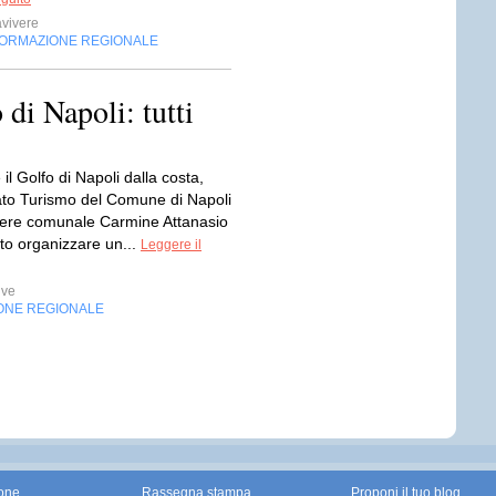
vivere
FORMAZIONE REGIONALE
di Napoli: tutti
 il Golfo di Napoli dalla costa,
ato Turismo del Comune di Napoli
gliere comunale Carmine Attanasio
to organizzare un...
Leggere il
ive
ONE REGIONALE
one
Rassegna stampa
Proponi il tuo blog