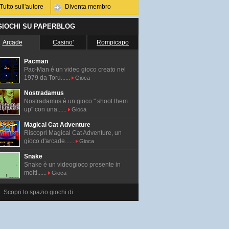
Tutto sull'autore
Diventa membro
 GIOCHI SU PAPERBLOG
Arcade
Casino'
Rompicapo
Pacman
Pac-Man é un video gioco creato nel
1979 da Toru......
Gioca
Nostradamus
Nostradamus è un gioco " shoot them
up" con una......
Gioca
Magical Cat Adventure
Riscopri Magical Cat Adventure, un
gioco d'arcade......
Gioca
Snake
Snake è un videogioco presente in
molti......
Gioca
Scopri lo spazio giochi di