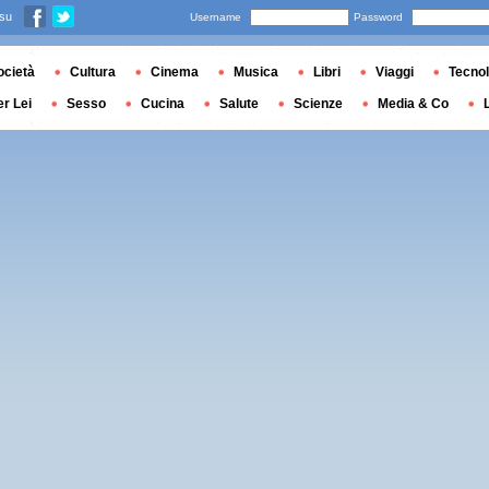
 su
Username
Password
ocietà
Cultura
Cinema
Musica
Libri
Viaggi
Tecnol
er Lei
Sesso
Cucina
Salute
Scienze
Media & Co