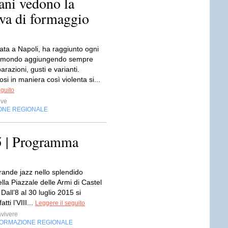
ani vedono la
ava di formaggio
ata a Napoli, ha raggiunto ogni
l mondo aggiungendo sempre
razioni, gusti e varianti.
si in maniera così violenta si...
eguito
ive
ONE REGIONALE
5 | Programma
grande jazz nello splendido
lla Piazzale delle Armi di Castel
Dall’8 al 30 luglio 2015 si
tti l’VIII...
Leggere il seguito
vivere
FORMAZIONE REGIONALE