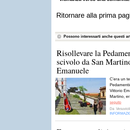
Ritornare alla prima pag
Possono interessarti anche questi art
Risollevare la Pedame
scivolo da San Martin
Emanuele
C’era un te
Pedamentin
Vittorio E
Martino, er
seguito
Da
Vesuviol
INFORMAZI