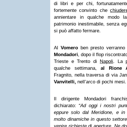
di libri e per chi, fortunatame
fortemente convinto che
chiuder
annientare in qualche modo la
patrimonio inestimabile, senza egu
si può affatto fermare.
Al
Vomero
ben presto verranno
Mondadori
, dopo il flop riscontra
Trieste e Trento di
Napoli
. La p
qualche settimana,
al Rione 
Fragnito, nella traversa di via Ja
Vanvitelli,
nell’arco di pochi mesi.
Il dirigente Mondadori franch
dichiarato:
“Ad oggi i nostri pun
eppure solo dal Meridione, e in 
molto dinamiche in questo settor
venire richieste di aperture. Ne 