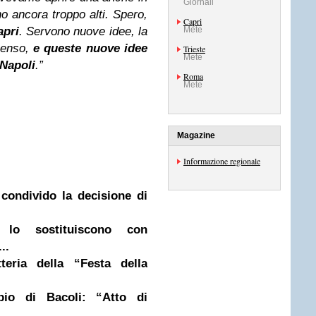
Giornali
no ancora troppo alti. Spero,
Capri
apri
. Servono nuove idee, la
Mete
senso,
e queste nuove idee
Trieste
Mete
 Napoli
.”
Roma
Mete
Magazine
Informazione regionale
condivido la decisione di
 lo sostituiscono con
..
tteria della “Festa della
pio di Bacoli: “Atto di
..