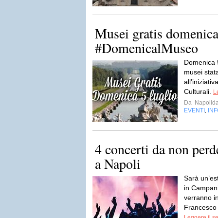
Musei gratis domenica
#DomenicalMuseo
Domenica 5 
musei stat
all’iniziati
Culturali.
L
Da
Napolida
EVENTI
IN
,
4 concerti da non perd
a Napoli
Sarà un’es
in Campani
verranno in
Francesco 
Leggere il s