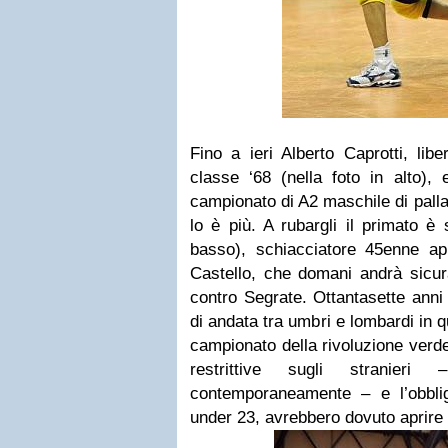
Fino a ieri
Alberto Caprotti
, lib
classe ‘68 (nella foto in alto), 
campionato di A2 maschile di pall
lo è più. A rubargli il primato è
basso), schiacciatore 45enne a
Castello
, che domani andrà sicur
contro
Segrate
. Ottantasette anni
di andata tra umbri e lombardi in qu
campionato della rivoluzione ver
restrittive sugli stranier
contemporaneamente
– e l’obbli
under 23, avrebbero dovuto aprire l