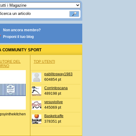
Non ancora membro?
Proponi il tuo blog
A COMMUNITY SPORT
AUTORE DEL
TOP UTENTI
ORNO
pablitosway1983
604854 pt
Corrintoscana
489198 pt
vesuviolive
445069 pt
psyinthekitchen
Basketcaffe
378351 pt