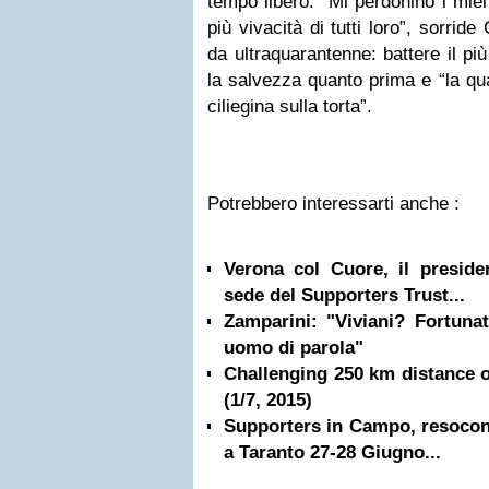
tempo libero. “
Mi perdonino i mie
più vivacità di tutti loro
”, sorride
da ultraquarantenne: battere il pi
la salvezza quanto prima e “l
a qu
ciliegina sulla torta
”.
Potrebbero interessarti anche :
Verona col Cuore, il preside
sede del Supporters Trust...
Zamparini: "Viviani? Fortuna
uomo di parola"
Challenging 250 km distance o
(1/7, 2015)
Supporters in Campo, resocon
a Taranto 27-28 Giugno...