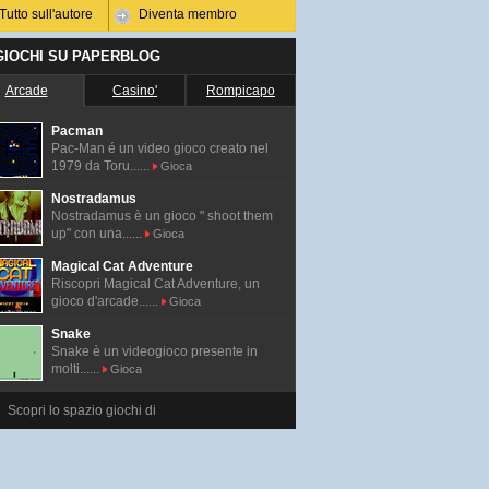
Tutto sull'autore
Diventa membro
 GIOCHI SU PAPERBLOG
Arcade
Casino'
Rompicapo
Pacman
Pac-Man é un video gioco creato nel
1979 da Toru......
Gioca
Nostradamus
Nostradamus è un gioco " shoot them
up" con una......
Gioca
Magical Cat Adventure
Riscopri Magical Cat Adventure, un
gioco d'arcade......
Gioca
Snake
Snake è un videogioco presente in
molti......
Gioca
Scopri lo spazio giochi di