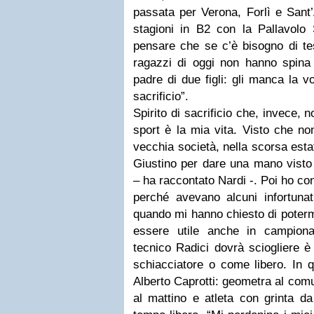
passata per
Verona
,
Forlì
e
Sant
stagioni in B2 con la
Pallavolo 
pensare che se c’è bisogno di te
ragazzi di oggi non hanno spina
padre di due figli: gli manca la vog
sacrificio
”.
Spirito di sacrificio che, invece, n
sport è la mia vita. Visto che n
vecchia società, nella scorsa est
Giustino per dare una mano visto
– ha raccontato
Nardi
-
. Poi ho co
perché avevano alcuni infortunati
quando mi hanno chiesto di poterm
essere utile anche in campiona
tecnico Radici dovrà sciogliere è
schiacciatore o come libero. In q
Alberto Caprotti
: geometra al comu
al mattino e atleta con grinta d