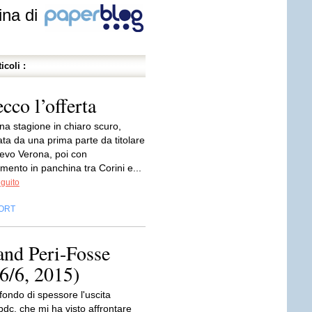
ina di
icoli :
cco l’offerta
na stagione in chiaro scuro,
ata da una prima parte da titolare
ievo Verona, poi con
mento in panchina tra Corini e...
eguito
ORT
and Peri-Fosse
26/6, 2015)
ondo di spessore l'uscita
bdc, che mi ha visto affrontare