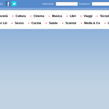
 su
Username
Password
ocietà
Cultura
Cinema
Musica
Libri
Viaggi
Tecnol
er Lei
Sesso
Cucina
Salute
Scienze
Media & Co