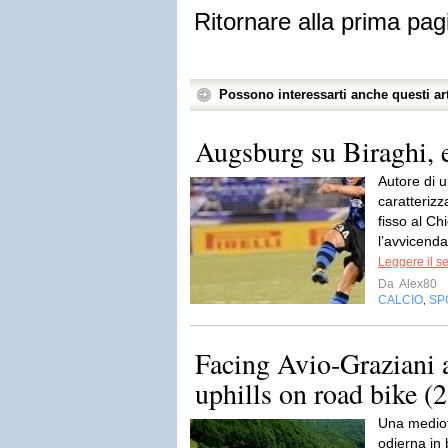
Ritornare alla prima pag
Possono interessarti anche questi art
Augsburg su Biraghi, e
Autore di u
caratterizz
fisso al Ch
l’avvicenda
Leggere il s
Da
Alex80
CALCIO
SP
,
Facing Avio-Graziani 
uphills on road bike (
Una mediof
odierna in 