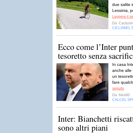
due salite 
Lessinia, p
Leggere il s
Da
Cactusm
CICLISMO
,
Ecco come l’Inter punt
tesoretto senza sacrific
In casa Inte
anche alle 
un tesorett
fare qualc
seguito
Da
Alex80
CALCIO
SP
,
Inter: Bianchetti riscat
sono altri piani