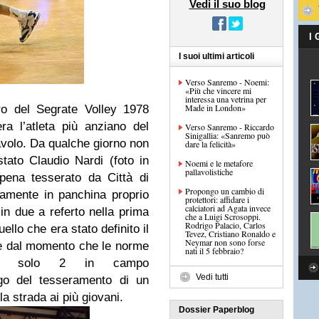
Vedi il suo blog
I
I suoi ultimi articoli
Verso Sanremo - Noemi:
«Più che vincere mi
interessa una vetrina per
Made in London»
ero del
Segrate Volley 1978
era l’atleta più anziano del
Verso Sanremo - Riccardo
Sinigallia: «Sanremo può
avolo. Da qualche giorno non
dare la felicità»
 stato
Claudio Nardi
(foto in
Noemi e le metafore
pallavolistiche
ppena tesserato da
Città di
Propongo un cambio di
amente in panchina proprio
protettori: affidare i
calciatori ad Agata invece
 in due a referto nella prima
che a Luigi Scrosoppi.
Rodrigo Palacio, Carlos
ello che era stato definito il
Tevez, Cristiano Ronaldo e
Neymar non sono forse
de dal momento che le norme
nati il 5 febbraio?
i –
solo 2 in campo
Vedi tutti
go del tesseramento di un
a strada ai più giovani.
Dossier Paperblog