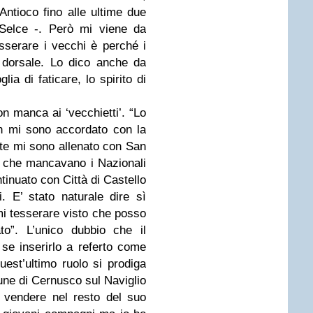
’Antioco
fino alle ultime due
Selce
-.
Però mi viene da
sserare i vecchi è perché i
 dorsale. Lo dico anche da
lia di faticare, lo spirito di
on manca ai ‘vecchietti’. “
Lo
on mi sono accordato con la
ate mi sono allenato con San
 che mancavano i Nazionali
ntinuato con Città di Castello
. E’ stato naturale dire sì
i tesserare visto che posso
to
”. L’unico dubbio che il
 se inserirlo a referto come
uest’ultimo ruolo si prodiga
ne di Cernusco sul Naviglio
a vendere nel resto del suo