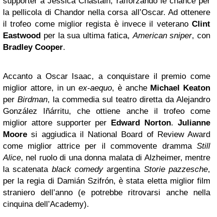
supporter a Jessica Chastain, rafforzando le chance per
la pellicola di Chandor nella corsa all’Oscar. Ad ottenere
il trofeo come miglior regista è invece il veterano
Clint
Eastwood
per la sua ultima fatica,
American sniper
, con
Bradley Cooper
.
Accanto a Oscar Isaac, a conquistare il premio come
miglior attore, in un
ex-aequo
, è anche
Michael Keaton
per
Birdman
, la commedia sul teatro diretta da Alejandro
González Iñárritu, che ottiene anche il trofeo come
miglior attore supporter per
Edward Norton
.
Julianne
Moore
si aggiudica il National Board of Review Award
come miglior attrice per il commovente dramma
Still
Alice
, nel ruolo di una donna malata di Alzheimer, mentre
la scatenata
black comedy
argentina
Storie pazzesche
,
per la regia di Damián Szifrón, è stata eletta miglior film
straniero dell’anno (e potrebbe ritrovarsi anche nella
cinquina dell’Academy).