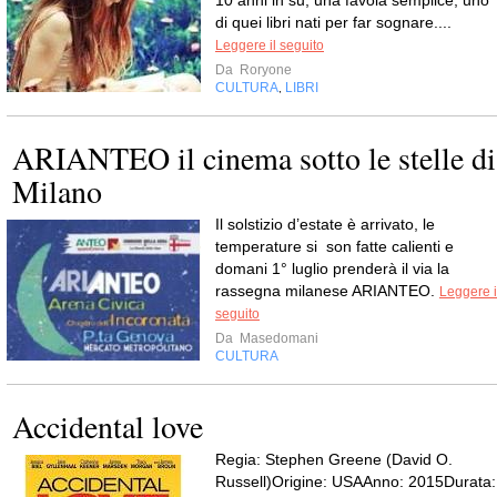
10 anni in su, una favola semplice, uno
di quei libri nati per far sognare....
Leggere il seguito
Da
Roryone
CULTURA
LIBRI
,
ARIANTEO il cinema sotto le stelle di
Milano
Il solstizio d’estate è arrivato, le
temperature si son fatte calienti e
domani 1° luglio prenderà il via la
rassegna milanese ARIANTEO.
Leggere i
seguito
Da
Masedomani
CULTURA
Accidental love
Regia: Stephen Greene (David O.
Russell)Origine: USAAnno: 2015Durata: