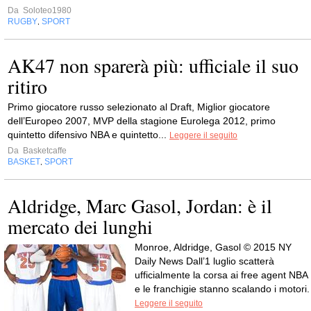
Da
Soloteo1980
RUGBY
SPORT
,
AK47 non sparerà più: ufficiale il suo
ritiro
Primo giocatore russo selezionato al Draft, Miglior giocatore
dell’Europeo 2007, MVP della stagione Eurolega 2012, primo
quintetto difensivo NBA e quintetto...
Leggere il seguito
Da
Basketcaffe
BASKET
SPORT
,
Aldridge, Marc Gasol, Jordan: è il
mercato dei lunghi
Monroe, Aldridge, Gasol © 2015 NY
Daily News Dall’1 luglio scatterà
ufficialmente la corsa ai free agent NBA
e le franchigie stanno scalando i motori.
Leggere il seguito