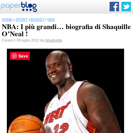
HOME
›
SPORT
›
BASKET
›
NBA
NBA: I più grandi… biografia di Shaquille
O’Neal !
Creato il 28 luglio 2011 da
Nbadiretta
Save