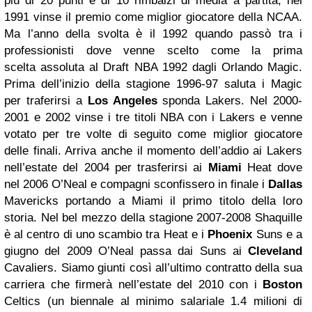
più di 20 punti e di 10 rimbalzi di media a partita; nel
1991 vinse il premio come miglior giocatore della NCAA.
Ma l’anno della svolta è il 1992 quando passò tra i
professionisti dove venne scelto come la prima
scelta assoluta al Draft NBA 1992 dagli Orlando Magic.
Prima dell’inizio della stagione 1996-97 saluta i Magic
per traferirsi a
Los Angeles
sponda Lakers. Nel 2000-
2001 e 2002 vinse i tre titoli NBA con i Lakers e venne
votato per tre volte di seguito come miglior giocatore
delle finali. Arriva anche il momento dell’addio ai Lakers
nell’estate del 2004 per trasferirsi ai
Miami
Heat dove
nel 2006 O’Neal e compagni sconfissero in finale i
Dallas
Mavericks portando a Miami il primo titolo della loro
storia. Nel bel mezzo della stagione 2007-2008 Shaquille
è al centro di uno scambio tra Heat e i
Phoenix
Suns e a
giugno del 2009 O’Neal passa dai Suns ai
Cleveland
Cavaliers. Siamo giunti così all’ultimo contratto della sua
carriera che firmerà nell’estate del 2010 con i
Boston
Celtics (un biennale al minimo salariale 1.4 milioni di