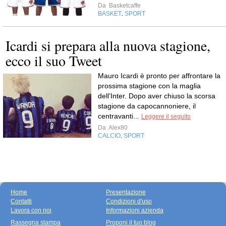
Da
Basketcaffe
BASKET
SPORT
,
Icardi si prepara alla nuova stagione,
ecco il suo Tweet
Mauro Icardi è pronto per affrontare la
prossima stagione con la maglia
dell’Inter. Dopo aver chiuso la scorsa
stagione da capocannoniere, il
centravanti...
Leggere il seguito
Da
Alex80
CALCIO
SPORT
,
Home
Presentazione
Contatti
Condizioni d'uso
Lavora con noi
Informazioni azienda
Rassegna stampa
Proponi il tuo blog