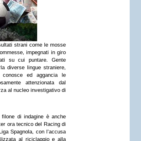
ultati strani come le mosse
scommesse, impegnati in giro
tati su cui puntare. Gente
la diverse lingue straniere,
he conosce ed aggancia le
osamente attenzionata dal
za al nucleo investigativo di
o filone di indagine è anche
ter ora tecnico del Racing di
 Liga Spagnola, con l’accusa
izzata al riciclaggio e alla