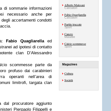
Alberto Malesani
tta di sommarie informazioni
Calciatori
sosi necessario anche per
Fabio Quagliarella
Calciatori
 degli accertamenti condotti
Partite truccate
raccia.
Sport
Cancro
Malattie
sa:
Fabio Quagliarella
ed
Calcio scommesse
tranei ad ipotesi di contatto
Sport
potente clan D’Alessandro
calcio scommesse parte da
Magazines
voro profuso dai carabinieri
Cultura
rra operanti nell’area di
Società
uni limitrofi, targata clan
a dal procuratore aggiunto
isteri Pierpaolo Filippelli e