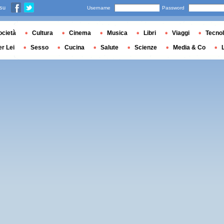
 su
Username
Password
ocietà
Cultura
Cinema
Musica
Libri
Viaggi
Tecnol
er Lei
Sesso
Cucina
Salute
Scienze
Media & Co