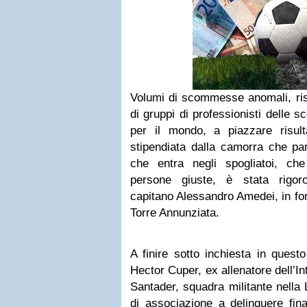
Volumi di scommesse anomali, ris
di gruppi di professionisti delle 
per il mondo, a piazzare risul
stipendiata dalla camorra che par
che entra negli spogliatoi, c
persone giuste, è stata rigor
capitano Alessandro Amedei, in for
Torre Annunziata.
A finire sotto inchiesta in quest
Hector Cuper, ex allenatore dell’In
Santader, squadra militante nella
di associazione a delinquere final