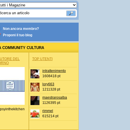
Non ancora membro?
Proponi il tuo blog
A COMMUNITY CULTURA
AUTORE DEL
TOP UTENTI
ORNO
intrattenimento
1608418 pt
lory663
1211328 pt
maestrarosalba
1126395 pt
psyinthekitchen
rimmel
615214 pt