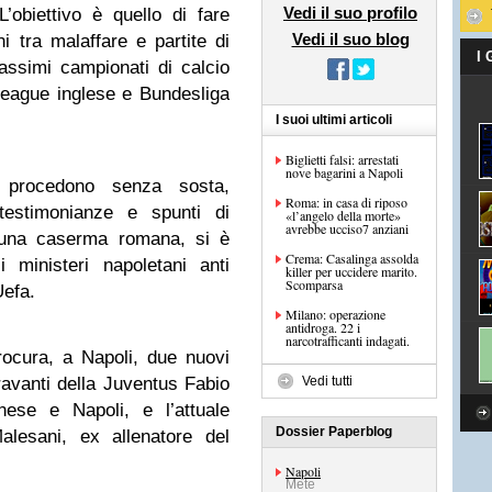
Vedi il suo profilo
’obiettivo è quello di fare
Vedi il suo blog
i tra malaffare e partite di
I
massimi campionati di calcio
League inglese e Bundesliga
I suoi ultimi articoli
Biglietti falsi: arrestati
nove bagarini a Napoli
 procedono senza sosta,
Roma: in casa di riposo
testimonianze e spunti di
«l’angelo della morte»
avrebbe ucciso7 anziani
in una caserma romana, si è
Crema: Casalinga assolda
 ministeri napoletani anti
killer per uccidere marito.
Scomparsa
Uefa.
Milano: operazione
antidroga. 22 i
narcotrafficanti indagati.
rocura, a Napoli, due nuovi
travanti della Juventus Fabio
Vedi tutti
nese e Napoli, e l’attuale
Dossier Paperblog
alesani, ex allenatore del
Napoli
Mete