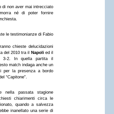
o di non aver mai intrecciato
amorra né di poter fornire
inchiesta.
ste le testimonianze di Fabio
rranno chieste delucidazioni
a del 2010 tra il
Napoli
ed il
 3-2. In quella partita il
uesto match indaga anche un
li per la presenza a bordo
del “Capitone”.
re nella passata stagione
iesti chiarimenti circa le
pionato, quando a salvezza
ebbe inanellato una serie di