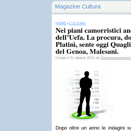
Magazine Cultura
HOME
›
CULTURA
Nei piani camorristici an
dell’Uefa. La procura, d
Platinì, sente oggi Quagli
del Genoa, Malesani.
Creato il 31 ottobre 2011 da
Yourpluscommunic
Dopo oltre un anno le indagini 