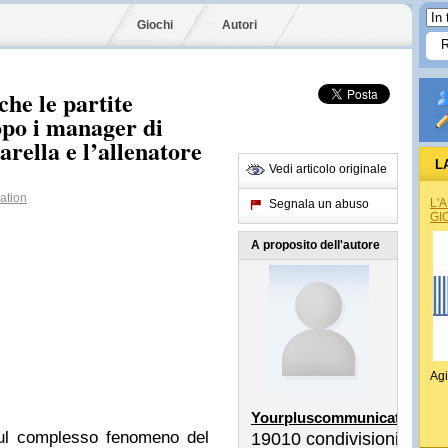
Giochi
Autori
che le partite
opo i manager di
arella e l’allenatore
L
Vedi articolo originale
ation
L'
Segnala un abuso
GI
A proposito dell'autore
Agi
Yourpluscommunication
sul complesso fenomeno del
19010
condivisioni