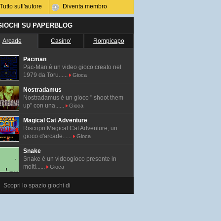
Tutto sull'autore
Diventa membro
 GIOCHI SU PAPERBLOG
Arcade
Casino'
Rompicapo
Pacman
Pac-Man é un video gioco creato nel
1979 da Toru......
Gioca
Nostradamus
Nostradamus è un gioco " shoot them
up" con una......
Gioca
Magical Cat Adventure
Riscopri Magical Cat Adventure, un
gioco d'arcade......
Gioca
Snake
Snake è un videogioco presente in
molti......
Gioca
Scopri lo spazio giochi di