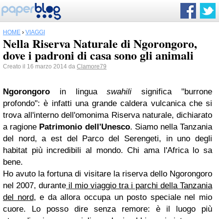
HOME
›
VIAGGI
Nella Riserva Naturale di Ngorongoro,
dove i padroni di casa sono gli animali
Creato il 16 marzo 2014 da
Clamore79
Ngorongoro
in lingua
swahili
significa "burrone
profondo": è infatti una grande caldera vulcanica che si
trova all'interno dell'omonima Riserva naturale, dichiarato
a ragione
Patrimonio dell'Unesco
. Siamo nella Tanzania
del nord, a est del Parco del Serengeti, in uno degli
habitat più incredibili al mondo. Chi ama l'Africa lo sa
bene.
Ho avuto la fortuna di visitare la riserva dello Ngorongoro
nel 2007, durante
il mio viaggio tra i parchi della Tanzania
del nord
, e da allora occupa un posto speciale nel mio
cuore. Lo posso dire senza remore: è il luogo più