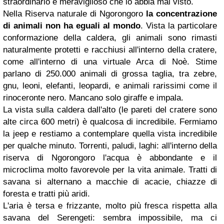
straordinario e meraviglioso che io abbia mai visto.
Nella Riserva naturale di Ngorongoro
la concentrazione
di animali non ha eguali al mondo
. Vista la particolare
conformazione della caldera, gli animali sono rimasti
naturalmente protetti e racchiusi all'interno della cratere,
come all'interno di una virtuale Arca di Noè. Stime
parlano di 250.000 animali di grossa taglia, tra zebre,
gnu, leoni, elefanti, leopardi, e animali rarissimi come il
rinoceronte nero. Mancano solo giraffe e impala.
La vista sulla caldera dall'alto (le pareti del cratere sono
alte circa 600 metri) è qualcosa di incredibile. Fermiamo
la jeep e restiamo a contemplare quella vista incredibile
per qualche minuto. Torrenti, paludi, laghi: all'interno della
riserva di Ngorongoro l'acqua è abbondante e il
microclima molto favorevole per la vita animale. Tratti di
savana si alternano a macchie di acacie, chiazze di
foresta e tratti più aridi.
L'aria è tersa e frizzante, molto più fresca rispetta alla
savana del Serengeti: sembra impossibile, ma ci