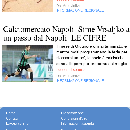
Da
Vesuviolive
INFORMAZIONE REGIONALE
Calciomercato Napoli. Sime Vrsaljko a
un passo dal Napoli. LE CIFRE
Il mese di Giugno è ormai terminato, e
mentre molti programmano le ferie per
rilassarsi un po’, le società calcistiche
sono all’opera per prepararsi al meglio..
Leggere il seguito
Da
Vesuviolive
INFORMAZIONE REGIONALE
Home
Presentazione
Contatti
Condizioni d'uso
Lavora con noi
Informazioni azienda