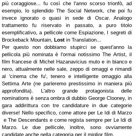
più coraggiose... fu così che l'anno scorso trionfò, ad
esempio, lo splendido
The Social Network
, che poi fu
invece ignorato o quasi in sede di
Oscar
. Analogo
trattamento fu riservato in passato, a puro titolo
esemplificativo, a pellicole come
Espiazione
,
I segreti di
Brockeback Mountain
,
Lost
in Translation
...
Per questo non dobbiamo stupirci se quest'anno la
pellicola più nominata è l'ormai notissimo
The Artist
, il
film francese di
Michel Hazanavicius
muto e in bianco e
nero, attualmente nelle sale, zeppo di omaggi e rimandi
al 'cinema che fu', tenero e intelligente omaggio alla
Settima Arte (ne parleremo prestissimo in maniera più
approfondita). L'altro grande protagonista delle
nominations è senza ombra di dubbio
George Clooney
, in
gara addirittura con tre candidature in due categorie
diverse! Nello specifico, come attore per
Le Idi di Marzo
e
The Descendants
e come regista sempre per
Le Idi di
Marzo
. Le due pellicole, inoltre, sono ovviamente
candidate anche nella categoria per il miglior film.