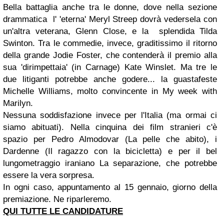
Bella battaglia anche tra le donne, dove nella sezione
drammatica l' 'eterna'
Meryl Streep
dovrà vedersela con
un'altra veterana,
Glenn Close
, e la splendida
Tilda
Swinton
. Tra le commedie, invece, graditissimo il ritorno
della grande
Jodie Foster
, che contenderà il premio alla
sua 'dirimpettaia' (in
Carnage
)
Kate Winslet
. Ma tre le
due litiganti potrebbe anche godere... la guastafeste
Michelle Williams
, molto convincente in
My week with
Marilyn
.
Nessuna soddisfazione invece per
l'Italia
(ma ormai ci
siamo abituati). Nella cinquina dei film stranieri c'è
spazio per
Pedro Almodovar
(
La pelle che abito
), i
Dardenne
(
Il ragazzo con la bicicletta
) e per il bel
lungometraggio iraniano La separazione, che potrebbe
essere la vera sorpresa.
In ogni caso, appuntamento al 15 gennaio, giorno della
premiazione. Ne riparleremo.
QUI TUTTE LE CANDIDATURE