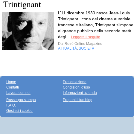
Trintignant
L’11 dicembre 1930 nasce Jean-Louis
Trintignant. Icona del cinema autoriale
francese e italiano, Trintignant s’impone
al grande pubblico nella seconda metà
degl...
Leggere il seguito
Da
Retrò Online Magazine
ATTUALITÀ
SOCIETÀ
,
Home
Presentazione
Contatti
Condizioni d'uso
Lavora con noi
Informazioni azienda
Rassegna stampa
Proponi il tuo blog
F.A.Q.
Gestisci i cookie