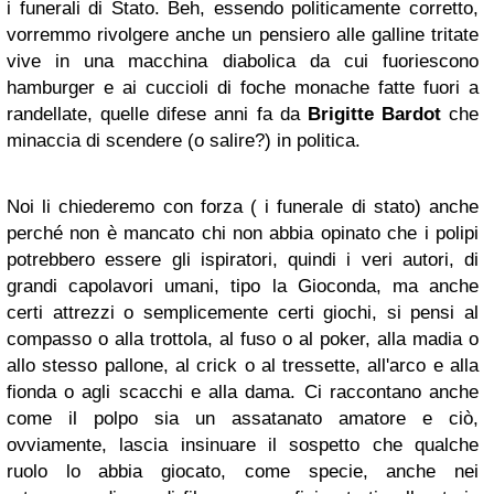
i funerali di Stato. Beh, essendo politicamente corretto,
vorremmo rivolgere anche un pensiero alle galline tritate
vive in una macchina diabolica da cui fuoriescono
hamburger e ai cuccioli di foche monache fatte fuori a
randellate, quelle difese anni fa da
Brigitte Bardot
che
minaccia di scendere (o salire?) in politica.
Noi li chiederemo con forza ( i funerale di stato) anche
perché non è mancato chi non abbia opinato che i polipi
potrebbero essere gli ispiratori, quindi i veri autori, di
grandi capolavori umani, tipo la Gioconda, ma anche
certi attrezzi o semplicemente certi giochi, si pensi al
compasso o alla trottola, al fuso o al poker, alla madia o
allo stesso pallone, al crick o al tressette, all'arco e alla
fionda o agli scacchi e alla dama. Ci raccontano anche
come il polpo sia un assatanato amatore e ciò,
ovviamente, lascia insinuare il sospetto che qualche
ruolo lo abbia giocato, come specie, anche nei