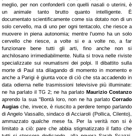
meglio, per non confonderli con quelli nasali o uterini, è
un animale tanto brutto quanto intelligente. È
documentato scientificamente come sia dotato non di un
solo cervello, ma di uno per ogni tentacolo, che riesce a
muovere in piena autonomia; mentre l'uomo ha un solo
cervello che riesce, a volte si e a volte no, a far
funzionare bene tutti gli arti, fino anche non si
anchilosano irrimediabilmente. Nulla si trova nelle riviste
specializzate sui reumatismi dei polpi. Il dibattito sulla
morte di Paul sta dilagando di momento in momento e
anche a Parigi è giunta voce di ciò che sta accadendo in
data odierna nelle trasmissioni televisive più illuminate:
ne ha parlato il TG 2; ne ha parlato
Maurizio Costanzo
aprendo la sua "Bontà loro, non ne ha parlato
Corrado
Augias
che, invece, è riuscito a perdere tempo parlando
di Angelo Vassallo, sindaco di Acciaroli (Pollica, Cilento),
ammazzato qualche mese fa. Per la verità non si è
limitato a ciò: pare che abbia stigmatizzato il fatto che
tutti si stessero dedicando
alla povera Sarah Scazzi.