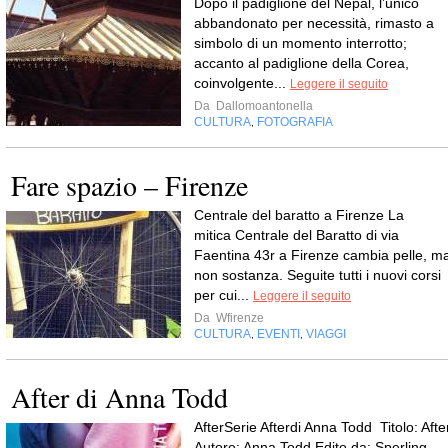
Dopo il padiglione del Nepal, l’unico
abbandonato per necessità, rimasto a
simbolo di un momento interrotto;
accanto al padiglione della Corea,
coinvolgente...
Leggere il seguito
Da
Dallomoantonella
CULTURA
FOTOGRAFIA
,
Fare spazio – Firenze
Centrale del baratto a Firenze La
mitica Centrale del Baratto di via
Faentina 43r a Firenze cambia pelle, m
non sostanza. Seguite tutti i nuovi corsi
per cui...
Leggere il seguito
Da
Wfirenze
CULTURA
EVENTI
VIAGGI
,
,
After di Anna Todd
AfterSerie Afterdi Anna Todd Titolo: Afte
Autore: Anna Todd Edito da: Sperling