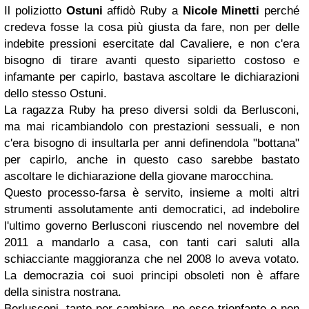
Il poliziotto
Ostuni
affidò Ruby a
Nicole Minetti
perché
credeva fosse la cosa più giusta da fare, non per delle
indebite pressioni esercitate dal Cavaliere, e non c'era
bisogno di tirare avanti questo siparietto costoso e
infamante per capirlo, bastava ascoltare le dichiarazioni
dello stesso Ostuni.
La ragazza Ruby ha preso diversi soldi da Berlusconi,
ma mai ricambiandolo con prestazioni sessuali, e non
c'era bisogno di insultarla per anni definendola "bottana"
per capirlo, anche in questo caso sarebbe bastato
ascoltare le dichiarazione della giovane marocchina.
Questo processo-farsa è servito, insieme a molti altri
strumenti assolutamente anti democratici, ad indebolire
l'ultimo governo Berlusconi riuscendo nel novembre del
2011 a mandarlo a casa, con tanti cari saluti alla
schiacciante maggioranza che nel 2008 lo aveva votato.
La democrazia coi suoi principi obsoleti non è affare
della sinistra nostrana.
Berlusconi, tanto per cambiare, ne esce trionfante e non