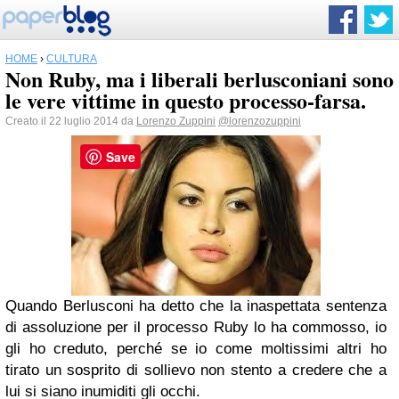
HOME
›
CULTURA
Non Ruby, ma i liberali berlusconiani sono
le vere vittime in questo processo-farsa.
Creato il 22 luglio 2014 da
Lorenzo Zuppini
@lorenzozuppini
Save
Quando Berlusconi ha detto che la inaspettata sentenza
di assoluzione per il processo Ruby lo ha commosso, io
gli ho creduto, perché se io come moltissimi altri ho
tirato un sosprito di sollievo non stento a credere che a
lui si siano inumiditi gli occhi.