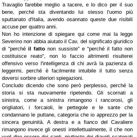
Travaglio farebbe meglio a tacere, e lo dico per il suo
bene, perché sta diventando lui stesso l'uomo più
sputtanato d'Italia, avendo osannato queste due risibili
accuse per quattro anni.
Non ho intenzione di spiegare qui come mai la legge
Severino non abbia aiutato il Cav, del significato giuridico
di "perché
il fatto
non sussiste" e "perché il fatto non
costituisce reato", non lo faccio altrimenti risulterei
offensivo verso l'intelligenza di chi avrà la pazienza di
leggermi, perché è facilmente intuibile il tutto senza
doversi sorbire ulteriori spiegazioni.
Concludo dicendo che sono però perplesso, perché la
storia si sta nuovamente ripetendo. Gli scornati a
sinistra, come a sinistra rimangono i rancorosi, gli
origliatori, i forcaioli, le pettegole e le sante che
condannano le puttane, categoria che io apprezzo per la
sincera genuinità. A destra e a fianco del Cavaliere
rimangono invece gli onesti intellettualmente, il che non
vuol dire essere dei santi, piuttosto dei diavoli scatenati