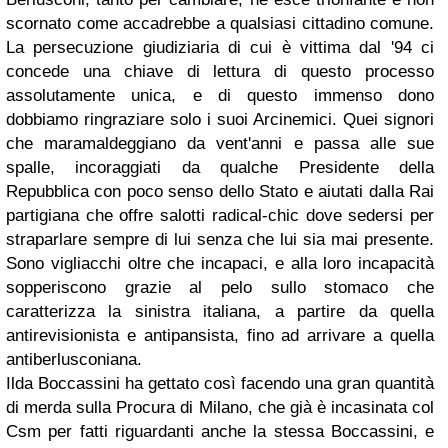
scornato come accadrebbe a qualsiasi cittadino comune.
La persecuzione giudiziaria di cui è vittima dal '94 ci
concede una chiave di lettura di questo processo
assolutamente unica, e di questo immenso dono
dobbiamo ringraziare solo i suoi Arcinemici. Quei signori
che maramaldeggiano da vent'anni e passa alle sue
spalle, incoraggiati da qualche Presidente della
Repubblica con poco senso dello Stato e aiutati dalla Rai
partigiana che offre salotti radical-chic dove sedersi per
straparlare sempre di lui senza che lui sia mai presente.
Sono vigliacchi oltre che incapaci, e alla loro incapacità
sopperiscono grazie al pelo sullo stomaco che
caratterizza la sinistra italiana, a partire da quella
antirevisionista e antipansista, fino ad arrivare a quella
antiberlusconiana.
Ilda Boccassini ha gettato così facendo una gran quantità
di merda sulla Procura di Milano, che già è incasinata col
Csm per fatti riguardanti anche la stessa Boccassini, e