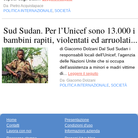
Da
Pietro Acquistapace
POLITICA INTERNAZIONALE
SOCIETÀ
,
Sud Sudan. Per l’Unicef sono 13.000 i
bambini rapiti, violentati ed arruolati...
di Giacomo Dolzani Dal Sud Sudan i
responsabili locali dell’Unicef, l’agenzia
delle Nazioni Unite che si occupa
dell’assistenza a minori e madri vittime
di...
Leggere il seguito
Da
Giacomo Dolzani
POLITICA INTERNAZIONALE
SOCIETÀ
,
Home
Presentazione
Contatti
Condizioni d'uso
Lavora con noi
Informazioni azienda