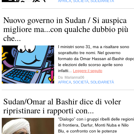
AFRICA
SOCIETÀ
SOLIDARIETÀ
,
,
Nuovo governo in Sudan / Si auspica
migliore ma...con qualche dubbio più
che...
I ministri sono 31, ma a risaltare sono
soprattutto tre nomi. Nel governo
formato da Omar Hassan al-Bashir dop
le elezioni dello scorso aprile sono
infatti...
Leggere il seguito
Da
Marianna06
AFRICA
SOCIETÀ
SOLIDARIETÀ
,
,
Sudan/Omar al Bashir dice di voler
ripristinare i rapporti con...
“Dialogo” con i gruppi ribelli delle regioni
di frontiera, Darfur, Monti Nuba e Nilo
Blu, e confronto con le potenze