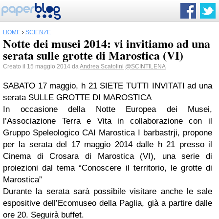
HOME
›
SCIENZE
Notte dei musei 2014: vi invitiamo ad una
serata sulle grotte di Marostica (VI)
Creato il 15 maggio 2014 da
Andrea Scatolini
@SCINTILENA
SABATO 17 maggio, h 21 SIETE TUTTI INVITATI ad una
serata SULLE GROTTE DI MAROSTICA
In occasione della Notte Europea dei Musei,
l’Associazione Terra e Vita in collaborazione con il
Gruppo Speleologico CAI Marostica I barbastrji, propone
per la serata del 17 maggio 2014 dalle h 21 presso il
Cinema di Crosara di Marostica (VI), una serie di
proiezioni dal tema “Conoscere il territorio, le grotte di
Marostica”
Durante la serata sarà possibile visitare anche le sale
espositive dell’Ecomuseo della Paglia, già a partire dalle
ore 20. Seguirà buffet.