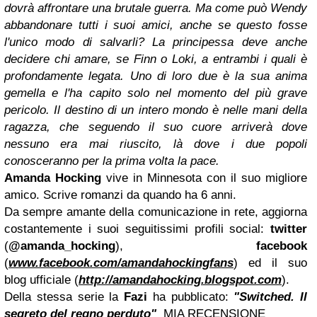
dovrà affrontare una brutale guerra. Ma come può Wendy
abbandonare tutti i suoi amici, anche se questo fosse
l'unico modo di salvarli? La principessa deve anche
decidere chi amare, se Finn o Loki, a entrambi i quali è
profondamente legata. Uno di loro due è la sua anima
gemella e l'ha capito solo nel momento del più grave
pericolo. Il destino di un intero mondo è nelle mani della
ragazza, che seguendo il suo cuore arriverà dove
nessuno era mai riuscito, là dove i due popoli
conosceranno per la prima volta la pace.
Amanda Hocking
vive in Minnesota con il suo migliore
amico. Scrive romanzi da quando ha 6 anni.
Da sempre amante della comunicazione in rete, aggiorna
costantemente i suoi seguitissimi profili social:
twitter
(
@amanda_hocking
),
facebook
(
www.facebook.com/amandahockingfans
) ed il suo
blog ufficiale (
http://amandahocking.blogspot.com
).
Della stessa serie la
Fazi
ha pubblicato:
"Switched. Il
segreto del regno perduto"
MIA RECENSIONE