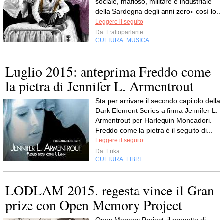
sociale, mafioso, militare e industriale
della Sardegna degli anni zero» così lo..
Leggere il seguito
Da
Fraltoparlante
CULTURA
MUSICA
,
Luglio 2015: anteprima Freddo come
la pietra di Jennifer L. Armentrout
Sta per arrivare il secondo capitolo della
Dark Element Series a firma Jennifer L.
Armentrout per Harlequin Mondadori.
Freddo come la pietra è il seguito di...
Leggere il seguito
Da
Erika
CULTURA
LIBRI
,
LODLAM 2015. regesta vince il Gran
prize con Open Memory Project
Open Memory Project, il progetto di