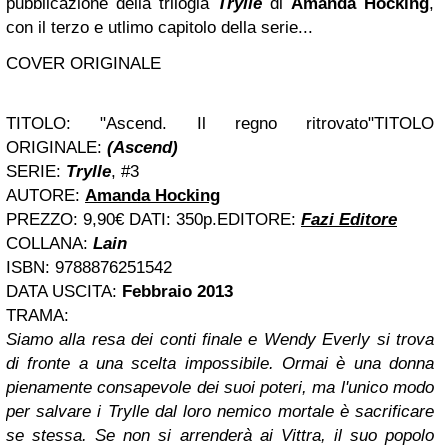
pubblicazione della trilogia
Trylle
di
Amanda Hocking
,
con il terzo e utlimo capitolo della serie...
COVER ORIGINALE
TITOLO:
"Ascend. Il regno ritrovato"
TITOLO
ORIGINALE:
(Ascend)
SERIE:
Trylle
, #3
AUTORE:
Amanda Hocking
PREZZO: 9,90€
DATI: 350p.EDITORE:
Fazi Editore
COLLANA:
Lain
ISBN: 9788876251542
DATA USCITA:
Febbraio 2013
TRAMA:
Siamo alla resa dei conti finale e Wendy Everly si trova
di fronte a una scelta impossibile. Ormai è una donna
pienamente consapevole dei suoi poteri, ma l'unico modo
per salvare i Trylle dal loro nemico mortale è sacrificare
se stessa. Se non si arrenderà ai Vittra, il suo popolo