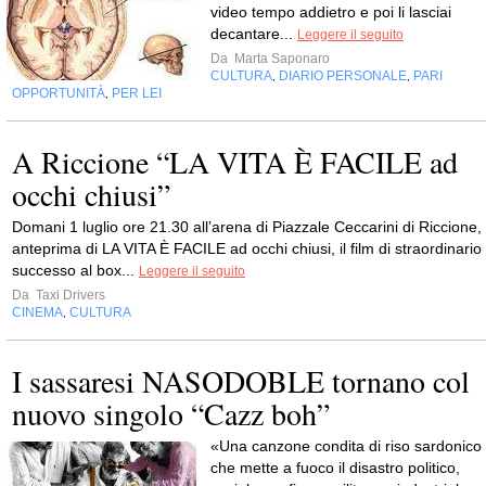
video tempo addietro e poi li lasciai
decantare...
Leggere il seguito
Da
Marta Saponaro
CULTURA
DIARIO PERSONALE
PARI
,
,
OPPORTUNITÀ
PER LEI
,
A Riccione “LA VITA È FACILE ad
occhi chiusi”
Domani 1 luglio ore 21.30 all’arena di Piazzale Ceccarini di Riccione,
anteprima di LA VITA È FACILE ad occhi chiusi, il film di straordinario
successo al box...
Leggere il seguito
Da
Taxi Drivers
CINEMA
CULTURA
,
I sassaresi NASODOBLE tornano col
nuovo singolo “Cazz boh”
«Una canzone condita di riso sardonico
che mette a fuoco il disastro politico,