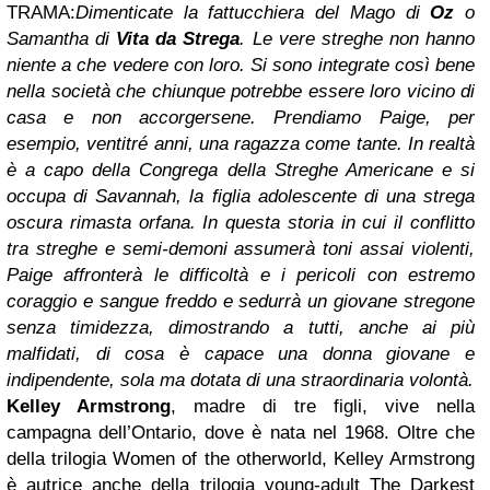
TRAMA:
Dimenticate la fattucchiera del Mago di
Oz
o
Samantha di
Vita da Strega
. Le vere streghe non hanno
niente a che vedere con loro. Si sono integrate così bene
nella società che chiunque potrebbe essere loro vicino di
casa e non accorgersene. Prendiamo Paige, per
esempio, ventitré anni, una ragazza come tante. In realtà
è a capo della Congrega della Streghe Americane e si
occupa di Savannah, la figlia adolescente di una strega
oscura rimasta orfana. In questa storia in cui il conflitto
tra streghe e semi-demoni assumerà toni assai violenti,
Paige affronterà le difficoltà e i pericoli con estremo
coraggio e sangue freddo e sedurrà un giovane stregone
senza timidezza, dimostrando a tutti, anche ai più
malfidati, di cosa è capace una donna giovane e
indipendente, sola ma dotata di una straordinaria volontà.
Kelley Armstrong
, madre di tre figli, vive nella
campagna dell’Ontario, dove è nata nel 1968. Oltre che
della trilogia Women of the otherworld, Kelley Armstrong
è autrice anche della trilogia young-adult The Darkest