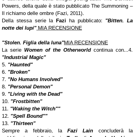
Powers, della quale è stato pubblicato The Summoning –
Il richiamo delle ombre (Fazi, 2011).
Della stessa serie la
Fazi
ha pubblicato:
"Bitten. La
notte dei lupi"
MIA RECENSIONE
"Stolen. Figlia della luna"
MIA RECENSIONE
La serie
Women of the Otherworld
continua con...
4.
"Industrial Magic"
5.
"Haunted"
6.
"Broken"
7.
"No Humans Involved"
8.
"Personal Demon"
9.
"Living with the Dead"
10.
"Frostbitten"
11.
"Waking the Witch""
12.
"Spell Bound""
13.
"Thirteen"
Sempre a febbraio, la
Fazi Lain
concluderà la