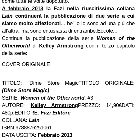
come tutte le volte dopotutto.
A febbraio 2013
la
Fazi
nella riuscitissima collana
Lain
continuerà la pubblicazione di due serie a cui
siamo molto affezionati
... be' io lo sono ad una più che
all'altra, ma sono entusiasta di entrambe.Eccole...
Continua la pubblicazione della serie
Women of the
Otherworld
di
Kelley Armstrong
con il terzo capitolo
della serie:
COVER ORIGINALE
TITOLO:
"
Dime Store Magic
"
TITOLO ORIGINALE:
(Dime Store Magic)
SERIE:
Women of the Otherworld
, #3
AUTORE:
Kelley Armstrong
PREZZO:
14,90€
DATI:
480p.EDITORE:
Fazi Editore
COLLANA:
Lain
ISBN:9788876251061
DATA USCITA:
Febbraio 2013