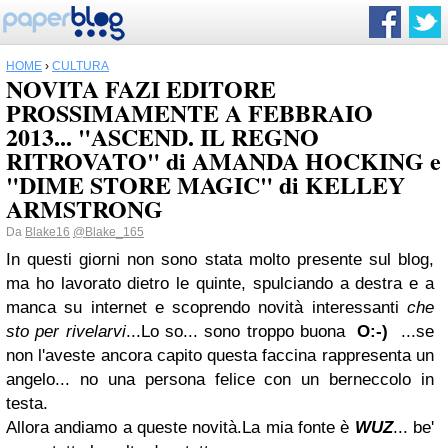
HOME
›
CULTURA
NOVITA FAZI EDITORE
PROSSIMAMENTE A FEBBRAIO
2013... "ASCEND. IL REGNO
RITROVATO" di AMANDA HOCKING e
"DIME STORE MAGIC" di KELLEY
ARMSTRONG
Da
Blake16
@Blake_165
In questi giorni non sono stata molto presente sul blog,
ma ho lavorato dietro le quinte, spulciando a destra e a
manca su internet e scoprendo novità interessanti
che
sto per rivelarvi
...Lo so... sono troppo buona
O:-)
...se
non l'aveste ancora capito questa faccina rappresenta un
angelo... no una persona felice con un berneccolo in
testa.
Allora andiamo a queste novità.La mia fonte è
WUZ
... be'