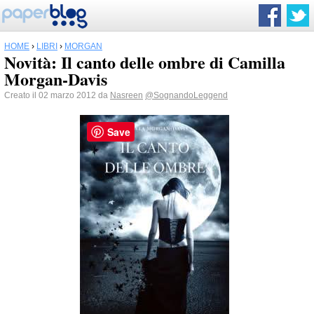
HOME
›
LIBRI
›
MORGAN
Novità: Il canto delle ombre di Camilla
Morgan-Davis
Creato il 02 marzo 2012 da
Nasreen
@SognandoLeggend
Save