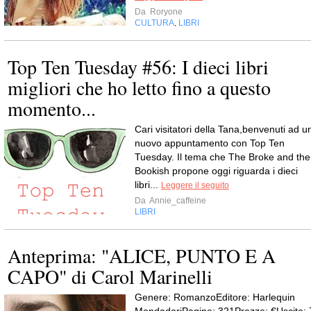
Da
Roryone
CULTURA
LIBRI
,
Top Ten Tuesday #56: I dieci libri
migliori che ho letto fino a questo
momento...
Cari visitatori della Tana,benvenuti ad u
nuovo appuntamento con Top Ten
Tuesday. Il tema che The Broke and the
Bookish propone oggi riguarda i dieci
libri...
Leggere il seguito
Da
Annie_caffeine
LIBRI
Anteprima: "ALICE, PUNTO E A
CAPO" di Carol Marinelli
Genere: RomanzoEditore: Harlequin