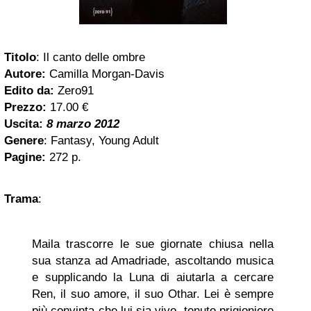
Titolo
:
Il canto delle ombre
Autore:
Camilla Morgan-Davis
Edito da:
Zero91
Prezzo:
17.00 €
Uscita:
8 marzo 2012
Genere
: Fantasy, Young Adult
Pagine:
272 p.
Trama
:
Maila trascorre le sue giornate chiusa nella
sua stanza ad Amadriade, ascoltando musica
e supplicando la Luna di aiutarla a cercare
Ren, il suo amore, il suo Othar. Lei è sempre
più convinta che lui sia vivo, tenuto prigioniero