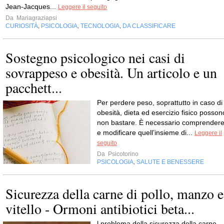
Jean-Jacques...
Leggere il seguito
Da
Mariagraziapsi
CURIOSITÀ
PSICOLOGIA
TECNOLOGIA
DA CLASSIFICARE
,
,
,
Sostegno psicologico nei casi di
sovrappeso e obesità. Un articolo e un
pacchett...
Per perdere peso, soprattutto in caso di
obesità, dieta ed esercizio fisico posson
non bastare. È necessario comprender
e modificare quell’insieme di...
Leggere il
seguito
Da
Psicotorino
PSICOLOGIA
SALUTE E BENESSERE
,
Sicurezza della carne di pollo, manzo e
vitello - Ormoni antibiotici beta...
l problema della sicurezza della carne