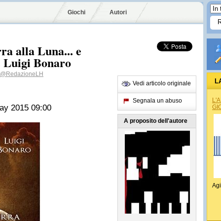
Giochi
Autori
ra alla Luna... e
e Luigi Bonaro
@RedazioneLH
L
Vedi articolo originale
L'
Segnala un abuso
ay 2015 09:00
GI
A proposito dell'autore
Agi