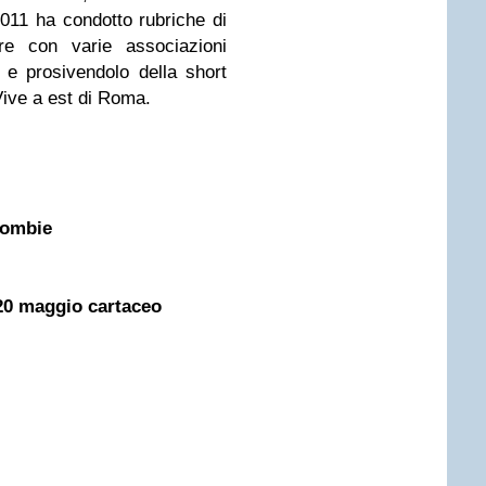
011 ha condot­to rubriche di
ltre con varie asso­ciazioni
ino e prosivendolo della short
Vive a est di Roma.
 Zombie
20 maggio cartaceo