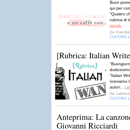
Buon pomeri
qui per co
"Quattro ch
rubrica di i
seguito
Da
Francika
CULTURA
L
,
[Rubrica: Italian Writ
“Buongiorno
dodicesimo
"Italian Wr
riceviamo t
autori...
Leg
Da
Lafenic
CULTURA
L
,
Anteprima: La canzone
Giovanni Ricciardi