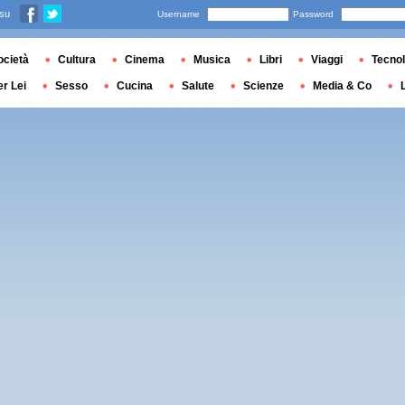
 su
Username
Password
ocietà
Cultura
Cinema
Musica
Libri
Viaggi
Tecnol
er Lei
Sesso
Cucina
Salute
Scienze
Media & Co