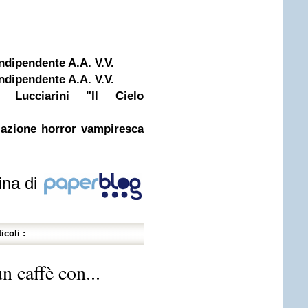
dipendente A.A. V.V.
dipendente A.A. V.V.
 Lucciarini "Il Cielo
lazione horror vampiresca
ina di
icoli :
n caffè con...