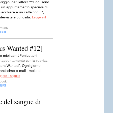
ggio, cari lettori! ^^Oggi sono
n un appuntamento speciale di
iacchiere e un caffè con...",
nterviste e curiosità.
Leggere il
rou86
IBRI
ers Wanted #12]
 miei cari #FeniLettori,
 appuntamento con la rubrica
iters Wanted". Ogni giorno,
antissime e-mail , molte di
gere il seguito
ebook
IBRI
 del sangue di