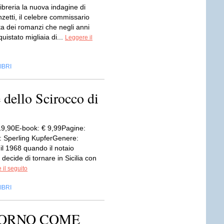
libreria la nuova indagine di
zetti, il celebre commissario
ta dei romanzi che negli anni
istato migliaia di...
Leggere il
IBRI
 dello Scirocco di
19,90E-book: € 9,99Pagine:
: Sperling KupferGenere:
il 1968 quando il notaio
decide di tornare in Sicilia con
 il seguito
IBRI
GIORNO COME