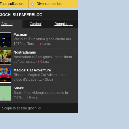
Tutto sull'autore
Diventa membro
 GIOCHI SU PAPERBLOG
Arcade
Casino'
Rompicapo
Pacman
Pac-Man é un video gioco creato nel
1979 da Toru......
Gioca
Nostradamus
Nostradamus è un gioco " shoot them
up" con una......
Gioca
Magical Cat Adventure
Riscopri Magical Cat Adventure, un
gioco d'arcade......
Gioca
Snake
Snake è un videogioco presente in
molti......
Gioca
Scopri lo spazio giochi di