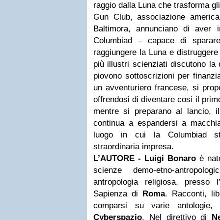
raggio dalla Luna che trasforma gli
Gun Club, associazione american
Baltimora, annunciano di aver 
Columbiad – capace di sparare 
raggiungere la Luna e distruggere 
più illustri scienziati discutono la
piovono sottoscrizioni per finan­z
un avventuriero francese, si propo
offrendosi di diventare così il pri
mentre si prepara­no al lancio, i
continua a espandersi a macchia 
luogo in cui la Columbiad s
straordinaria im­presa.
L’AUTORE - Luigi Bonaro
è nato
scienze demo-etno-antropolog
antropologia religiosa, presso l
Sapienza di
Roma
. Racconti, lib
comparsi su varie antologie, r
Cyberspazio
. Nel direttivo di
N