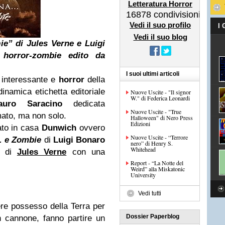
Letteratura Horror
16878
condivisioni
Vedi il suo profilo
I
Vedi il suo blog
ie” di Jules Verne e Luigi
horror-zombie edito da
I suoi ultimi articoli
 interessante e
horror
della
dinamica etichetta editoriale
Nuove Uscite - "Il signor
W." di Federica Leonardi
auro Saracino
dedicata
Nuove Uscite - "True
mato, ma non solo.
Halloween" di Nero Press
Edizioni
ato in casa
Dunwich
ovvero
Nuove Uscite - “Terrore
.. e Zombie
di
Luigi Bonaro
nero” di Henry S.
Whitehead
io di
Jules Verne
con una
Report - “La Notte del
Weird” alla Miskatonic
University
Vedi tutti
re possesso della Terra per
Dossier Paperblog
un cannone, fanno partire un