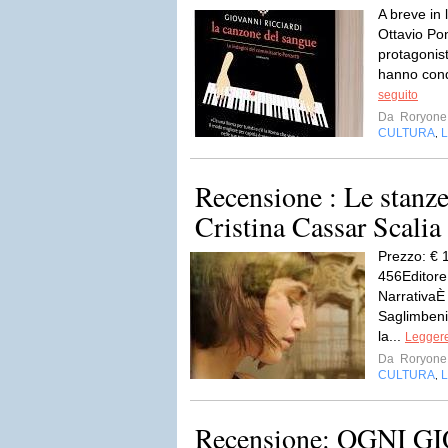
A breve in 
Ottavio Pon
protagonis
hanno conqu
seguito
Da
Roryone
CULTURA
L
,
Recensione : Le stanze
Cristina Cassar Scalia
Prezzo: € 
456Editore
NarrativaÈ 
Saglimbeni 
la...
Leggere
Da
Roryone
CULTURA
L
,
Recensione: OGNI 