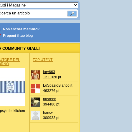
Non ancora membro?
Proponi il tuo blog
A COMMUNITY GIALLI
AUTORE DEL
TOP UTENTI
ORNO
lory663
1211328 pt
LoSpazioBianco.it
463276 pt
nasreen
394480 pt
psyinthekitchen
francy
300933 pt