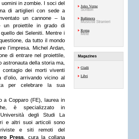
 uomini in zombie. I soci del
Jules Verne
Scrittori
a di artiglieri con sede a
inventato un cannone – la
Baltimora
Musicisti Stranieri
un proiettile in grado di
Roma
quello dei Seleniti. Mentre i
Mete
 que­stione, da tutto il mondo
iare l’impresa. Michel Ardan,
ne di entrare nel proiettile,
Magazines
mo astronauta della storia ma,
Gialli
l contagio dei morti viventi
Libri
d’olio, arrivando vicino al
ta per celebrare la sua
 a Copparo (FE), laurea in
iche, è specializzato in
’Università degli Studi La
ri e altri suoi articoli sono
ivi­ste e siti remoti del
ero Press
, cura la collana