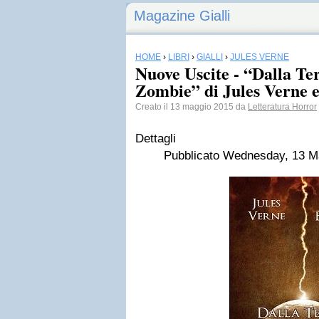
Magazine Gialli
HOME
›
LIBRI
›
GIALLI
›
JULES VERNE
Nuove Uscite - “Dalla Ter
Zombie” di Jules Verne 
Creato il 13 maggio 2015 da
Letteratura Horror
Dettagli
Pubblicato Wednesday, 13 M