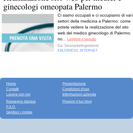
ginecologi omeopata Palermo
Ci siamo occupati e ci occupiamo di vari
settori della medicina a Palermo: come
potete vedere la realizzazione del sito
web del medico ginecologo di Palermo,
no...
Leggere il seguito
Da
Seomarketingwebnet
EBUSINESS
INTERNET
,
Home
Presentazione
Contatti
Condizioni d'uso
Lavora con noi
Informazioni azienda
Rassegna stampa
Proponi il tuo blog
F.A.Q.
Gestisci i cookie