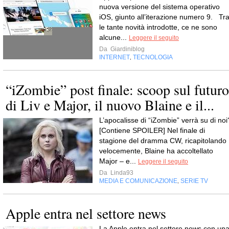
nuova versione del sistema operativo
iOS, giunto all’iterazione numero 9. Tr
le tante novità introdotte, ce ne sono
alcune...
Leggere il seguito
Da
Giardiniblog
INTERNET
TECNOLOGIA
,
“iZombie” post finale: scoop sul futuro
di Liv e Major, il nuovo Blaine e il...
L’apocalisse di “iZombie” verrà su di noi
[Contiene SPOILER] Nel finale di
stagione del dramma CW, ricapitolando
velocemente, Blaine ha accoltellato
Major – e...
Leggere il seguito
Da
Linda93
MEDIA E COMUNICAZIONE
SERIE TV
,
Apple entra nel settore news
La Apple entra nel settore news con un