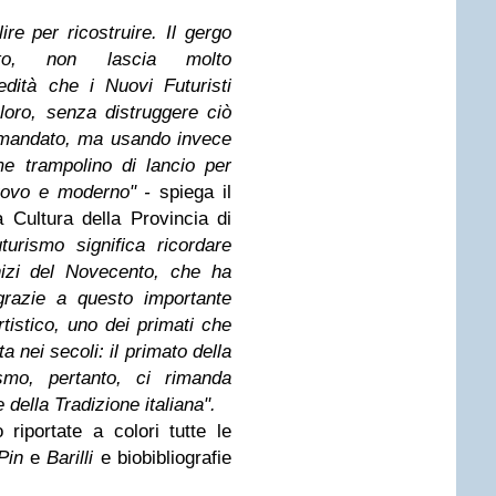
ire per ricostruire. Il gergo
etto, non lascia molto
edità che i Nuovi Futuristi
loro, senza distruggere ciò
amandato, ma usando invece
me trampolino di lancio per
nuovo e moderno" -
spiega il
 Cultura della Provincia di
urismo significa ricordare
inizi del Novecento, che ha
 grazie a questo importante
tistico, uno dei primati che
a nei secoli: il primato della
ismo, pertanto, ci rimanda
e della Tradizione
italiana".
 riportate a colori tutte le
Pin
e
Barilli
e biobibliografie