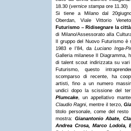
18.30 (
vernice stampa
ore 11.30)
Si tiene a Milano dal 20giugn
Oberdan, Viale Vittorio Ven
Futurismo – Ridisegnare la citt
di Milano/Assessorato alla Cultu
Il gruppo del Nuovo Futurismo è st
1983 e l’84, da
Luciano Inga-Pi
Galleria milanese Il Diagramma, ha
di talent scout indirizzata su vari
Futurismo, questo intraprende
scomparso di recente, ha coop
artisti, fino a un numero massim
undici dopo la scissione del ter
Plumcake
, un appellativo mant
Claudio Ragni
, mentre il terzo,
Gia
titolo personale, come del resto g
mostra:
Gianantonio Abate, Cla
Andrea Crosa, Marco Lodola, B