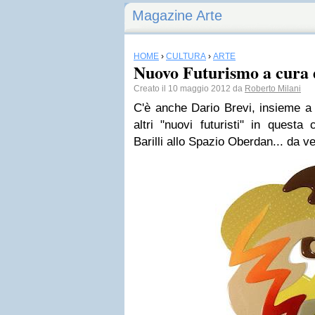
Magazine Arte
HOME
›
CULTURA
›
ARTE
Nuovo Futurismo a cura d
Creato il 10 maggio 2012 da
Roberto Milani
C'è anche Dario Brevi, insieme a 
altri "nuovi futuristi" in questa
Barilli allo Spazio Oberdan... da v