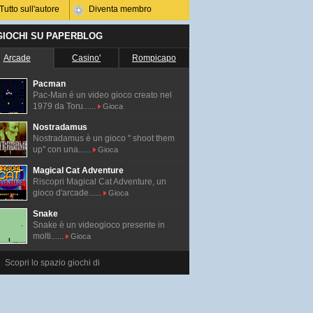
Tutto sull'autore
Diventa membro
 GIOCHI SU PAPERBLOG
Arcade
Casino'
Rompicapo
Pacman
Pac-Man é un video gioco creato nel
1979 da Toru......
Gioca
Nostradamus
Nostradamus è un gioco " shoot them
up" con una......
Gioca
Magical Cat Adventure
Riscopri Magical Cat Adventure, un
gioco d'arcade......
Gioca
Snake
Snake è un videogioco presente in
molti......
Gioca
Scopri lo spazio giochi di