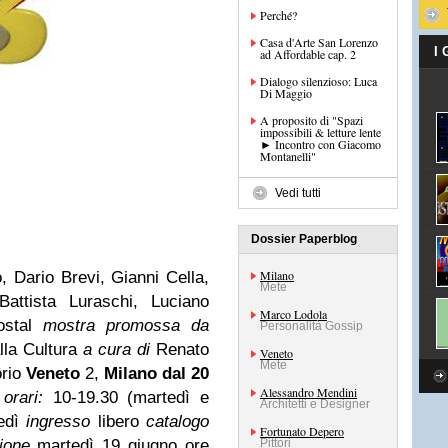
Perché?
Casa d'Arte San Lorenzo
I
ad Affordable cap. 2
Dialogo silenzioso: Luca
Di Maggio
A proposito di "Spazi
impossibili & letture lente
► Incontro con Giacomo
Montanelli"
Vedi tutti
Dossier Paperblog
Milano
, Dario Brevi, Gianni Cella,
Mete
attista Luraschi, Luciano
Marco Lodola
ostal
mostra promossa da
Personalità Gossip
lla Cultura
a cura di
Renato
Veneto
Mete
orio
Veneto
2,
Milano
dal 20
Alessandro Mendini
orari:
10-19.30 (martedì e
Architetti e Designer
edì
ingresso
libero
catalogo
Fortunato Depero
zione
martedì 19 giugno ore
Pittori