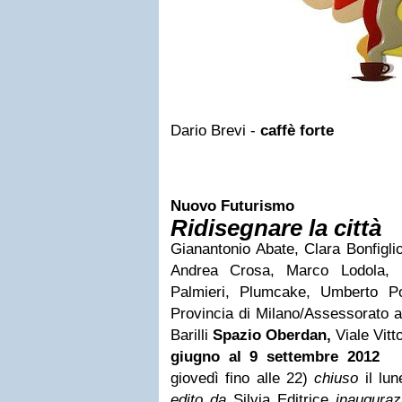
Dario Brevi -
caffè forte
Nuovo Futurismo
Ridisegnare la città
Gianantonio Abate, Clara Bonfiglio
Andrea Crosa, Marco Lodola, B
Palmieri, Plumcake, Umberto P
Provincia di Milano/Assessorato a
Barilli
Spazio Oberdan,
Viale Vitt
giugno al 9 settembre 2012
giovedì fino alle 22)
chiuso
il lun
edito da
Silvia Editrice
inaugura