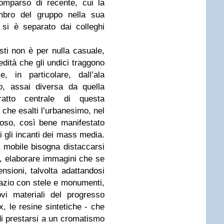
omparso di recente, cui la
mbro del gruppo nella sua
,
si è separato dai colleghi
ti non è per nulla casuale,
dità che gli undici traggono
, in particolare, dall’ala
o
, assai diversa da quella
ratto centrale di questa
 che esalti l’urbanesimo, nel
oso, così bene manifestato
ti gli incanti dei mass media.
 mobile bisogna distaccarsi
ura, elaborare immagini che se
nsioni, talvolta adattandosi
spazio con stele e monumenti,
ovi materiali del progresso
ex, le resine sintetiche - che
di prestarsi a un cromatismo