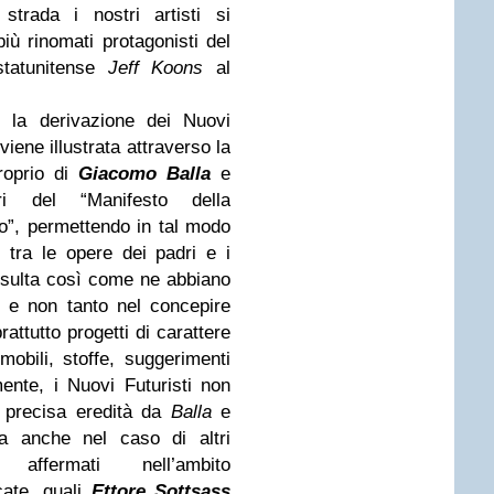
strada i nostri artisti si
più rinomati protagonisti del
statunitense
Jeff Koons
al
 la derivazione dei Nuovi
viene illustrata attraverso la
roprio di
Giacomo Balla
e
ri del “Manifesto della
rso”, permettendo in tal modo
e tra le opere dei padri e i
. Risulta così come ne abbiano
lo e non tanto nel concepire
attutto progetti di carattere
mobili, stoffe, suggerimenti
ente, i Nuovi Futuristi non
a precisa eredità da
Balla
e
a anche nel caso di altri
e affermati nell’ambito
icate, quali
Ettore Sottsass