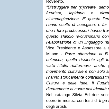
Rovereto.
"Distruggere per (ri)creare, demol
futurista, lapidario e dir
all’immaginazione. E’ questa l’er
hanno scelto di accogliere e far 
che i loro predecessori hanno tr
questo slancio rivoluzionario co
l’elaborazione di un linguaggio 
Vice Presidente e Assessore alla
Milano
- Porre attenzione al Fut
un’epoca, quella risalente agli 
visto l’Italia riaffermare, anche
movimento culturale e non solo ar
l’hanno storicamente contraddistint
Cultura e delle Idee. Il Futur
direttamente al cuore dell’Identità 
Nel catalogo Silvia Editrice sono
opere in mostra con testi di
Inga-
degli artisti.