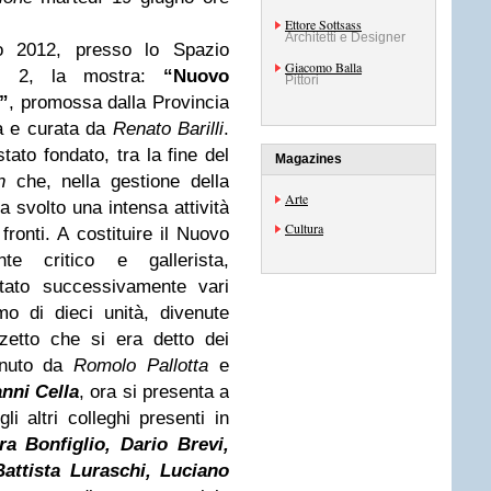
Ettore Sottsass
Architetti e Designer
o 2012, presso lo Spazio
Giacomo Balla
eto 2, la mostra:
“Nuovo
Pittori
à”
, promossa dalla Provincia
ra e curata da
Renato Barilli
.
ato fondato, tra la fine del
Magazines
n
che, nella gestione della
Arte
 svolto una intensa attività
Cultura
 fronti. A costituire il Nuovo
nte critico e gallerista,
tato successivamente vari
o di dieci unità, divenute
zetto che si era detto dei
enuto da
Romolo Pallotta
e
nni Cella
, ora si presenta a
li altri colleghi presenti in
ra Bonfiglio, Dario Brevi,
attista Luraschi, Luciano