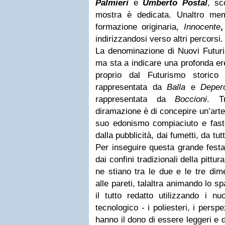
Palmieri
e
Umberto Postal
, sc
mostra è dedicata. Unaltro me
formazione originaria,
Innocente
indirizzandosi verso altri percorsi.
La denominazione di Nuovi Futuris
ma sta a indicare una profonda ere
proprio dal Futurismo storico e
rappresentata da
Balla
e
Deper
rappresentata da
Boccioni
.
T
diramazione è di concepire un’arte
suo edonismo compiaciuto e fast
dalla pubblicità, dai fumetti, da tut
Per inseguire questa grande festa
dai confini tradizionali della pitt
ne stiano tra le due e le tre dime
alle pareti, talaltra animando lo 
il tutto redatto utilizzando i nu
tecnologico - i poliesteri, i persp
hanno il dono di essere leggeri e 