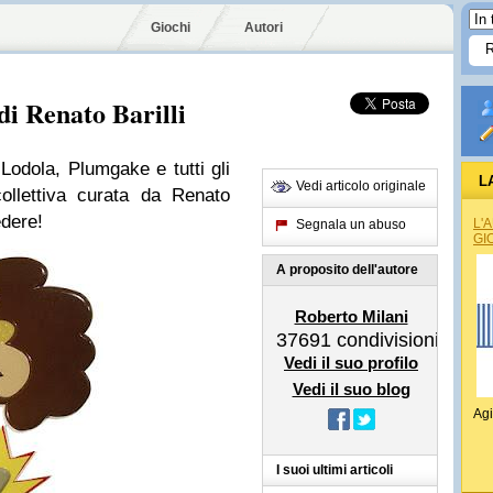
Giochi
Autori
i Renato Barilli
Lodola, Plumgake e tutti gli
L
Vedi articolo originale
 collettiva curata da Renato
edere!
L'
Segnala un abuso
GI
A proposito dell'autore
Roberto Milani
37691
condivisioni
Vedi il suo profilo
Vedi il suo blog
Agi
I suoi ultimi articoli