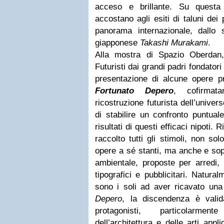
acceso e brillante. Su questa 
accostano agli esiti di taluni dei 
panorama internazionale, dallo 
giapponese
Takashi Murakami
.
Alla mostra di Spazio Oberdan,
Futuristi dai grandi padri fondatori 
presentazione di alcune opere p
Fortunato
Depero
, cofirmata
ricostruzione futurista dell’unive
di stabilire un confronto puntual
risultati di questi efficaci nipoti
raccolto tutti gli stimoli, non so
opere a sé stanti, ma anche e sopr
ambientale, proposte per arredi, 
tipografici e pubblicitari.
Naturalm
sono i soli ad aver ricavato un
Depero
, la discendenza è valid
protagonisti, particolarment
dell’architettura e delle arti appl