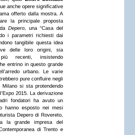
ue anche opere significative
rama offerto dalla mostra. A
re la principale proposta
o da
Depero
, una “Casa del
o i parametri richiesti dai
endono tangibile questa idea
ve delle loro origini, sia
più recenti, insistendo
che entrino in questo grande
ell’arredo urbano. Le varie
trebbero pure confluire negli
i Milano si sta protendendo
ll’Expo 2015.
La derivazione
adri fondatori ha avuto un
nto hanno esposto nei mesi
uturista Depero di Rovereto,
ita la grande impresa del
ontemporanea di Trento e