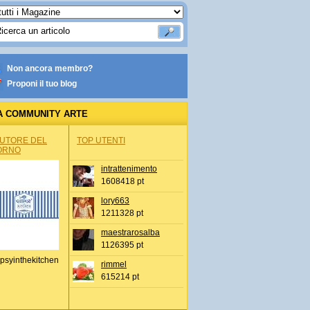
Non ancora membro?
Proponi il tuo blog
A COMMUNITY ARTE
AUTORE DEL
TOP UTENTI
ORNO
intrattenimento
1608418 pt
lory663
1211328 pt
maestrarosalba
1126395 pt
psyinthekitchen
rimmel
615214 pt