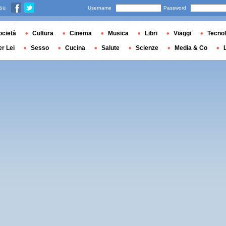
 su
Username
Password
ocietà
Cultura
Cinema
Musica
Libri
Viaggi
Tecnol
er Lei
Sesso
Cucina
Salute
Scienze
Media & Co