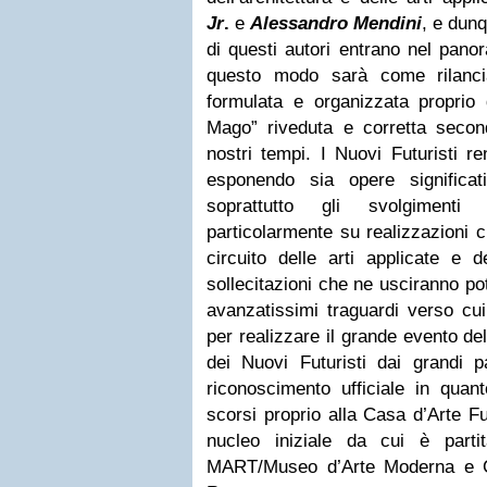
Jr
.
e
Alessandro Mendini
, e dunq
di questi autori entrano nel pano
questo modo sarà come rilancia
formulata e organizzata propri
Mago” riveduta e corretta second
nostri tempi. I Nuovi Futuristi r
esponendo sia opere significati
soprattutto gli svolgimenti 
particolarmente su realizzazioni 
circuito delle arti applicate e d
sollecitazioni che ne usciranno po
avanzatissimi traguardi verso cu
per realizzare il grande evento de
dei Nuovi Futuristi dai grandi p
riconoscimento ufficiale in qua
scorsi proprio alla Casa d’Arte F
nucleo iniziale da cui è part
MART/Museo d’Arte Moderna e C