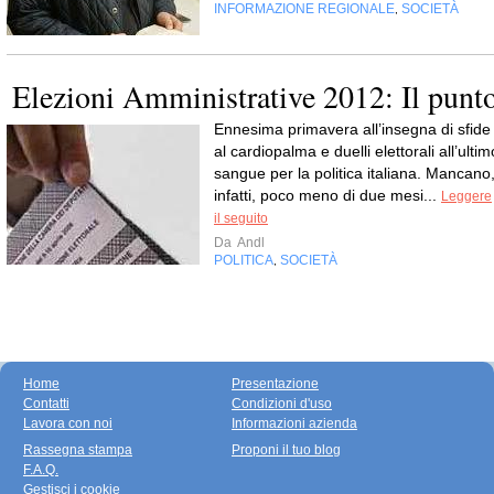
INFORMAZIONE REGIONALE
SOCIETÀ
,
Elezioni Amministrative 2012: Il punt
Ennesima primavera all’insegna di sfide
al cardiopalma e duelli elettorali all’ultim
sangue per la politica italiana. Mancano
infatti, poco meno di due mesi...
Leggere
il seguito
Da
Andl
POLITICA
SOCIETÀ
,
Home
Presentazione
Contatti
Condizioni d'uso
Lavora con noi
Informazioni azienda
Rassegna stampa
Proponi il tuo blog
F.A.Q.
Gestisci i cookie