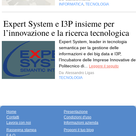
INFORMATICA
TECNOLOGIA
,
Expert System e I3P insieme per
l’innovazione e la ricerca tecnologica
Expert System, leader in tecnologia
semantica per la gestione delle
informazioni e dei big data e I3P,
l’Incubatore delle Imprese Innovative de
Politecnico di...
Leggere il seguito
Da
Alessandro Ligas
TECNOLOGIA
Home
Presentazione
Contatti
Condizioni d'uso
Lavora con noi
Informazioni azienda
Rassegna stampa
Proponi il tuo blog
F.A.Q.