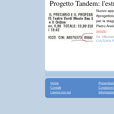
Progetto Tandem: l'estr
Nuovo appu
#progettot
per la stag
Pietro Aret
seguito
Da
Officined
CULTURA
,
Home
Presentazi
Contatti
Condizioni
Lavora con noi
Informazio