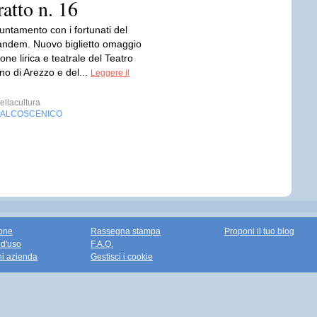
atto n. 16
ntamento con i fortunati del
andem. Nuovo biglietto omaggio
ione lirica e teatrale del Teatro
ino di Arezzo e del...
Leggere il
ellacultura
PALCOSCENICO
one
Rassegna stampa
Proponi il tuo blog
 d'uso
F.A.Q.
ni azienda
Gestisci i cookie