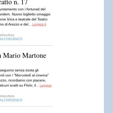
atto n. 17
ntamento con i fortunati del
andem. Nuovo biglietto omaggio
ione lirica e teatrale del Teatro
ino di Arezzo e del...
Leggere il
ellacultura
PALCOSCENICO
on Mario Martone
seguono senza sosta gli
ti con i "Mercoledì al cinema"
ezzo, ricordiamo con piacere,
lcuni scatti su Flickr, il...
Leggere
ellacultura
PALCOSCENICO