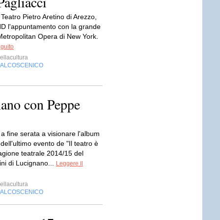
Pagliacci
 Teatro Pietro Aretino di Arezzo,
 HD l'appuntamento con la grande
Metropolitan Opera di New York.
eguito
ellacultura
PALCOSCENICO
nano con Peppe
 a fine serata a visionare l'album
 dell'ultimo evento de "Il teatro è
tagione teatrale 2014/15 del
ni di Lucignano...
Leggere il
ellacultura
PALCOSCENICO