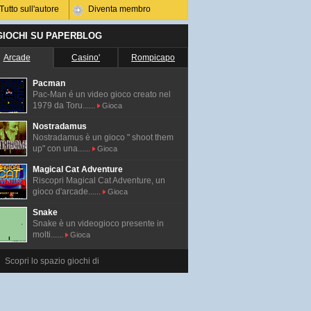
Tutto sull'autore
Diventa membro
 GIOCHI SU PAPERBLOG
Arcade
Casino'
Rompicapo
Pacman
Pac-Man é un video gioco creato nel
1979 da Toru......
Gioca
Nostradamus
Nostradamus è un gioco " shoot them
up" con una......
Gioca
Magical Cat Adventure
Riscopri Magical Cat Adventure, un
gioco d'arcade......
Gioca
Snake
Snake è un videogioco presente in
molti......
Gioca
Scopri lo spazio giochi di