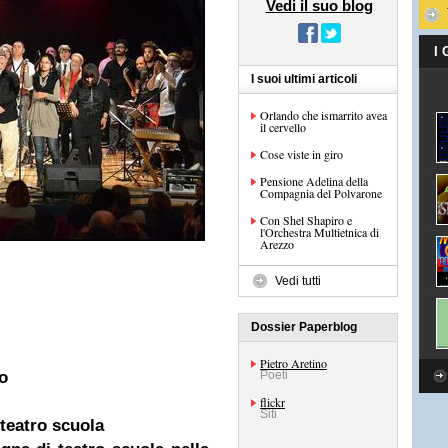
Vedi il suo blog
I
I suoi ultimi articoli
Orlando che ismarrito avea
il cervello
Cose viste in giro
Pensione Adelina della
Compagnia del Polvarone
Con Shel Shapiro e
l'Orchestra Multietnica di
Arezzo
Vedi tutti
Dossier Paperblog
Pietro Aretino
o
Poeti
flickr
Siti
teatro scuola