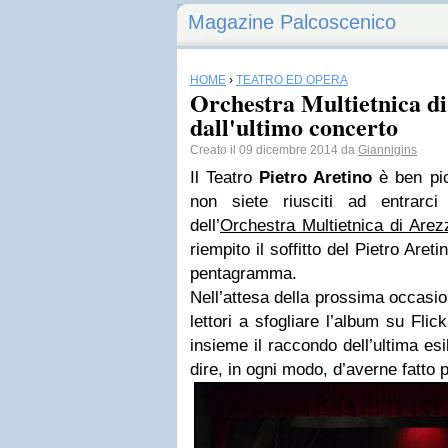
Magazine Palcoscenico
HOME
›
TEATRO ED OPERA
Orchestra Multietnica di
dall'ultimo concerto
Creato il 09 dicembre 2014 da
Giannigins
Il Teatro
Pietro Aretino
è ben pic
non siete riusciti ad entrarci
dell’
Orchestra Multietnica di Arez
riempito il soffitto del Pietro Areti
pentagramma.
Nell’attesa della prossima occasio
lettori a sfogliare l’album su Flic
insieme il raccondo dell’ultima es
dire, in ogni modo, d’averne fatto p