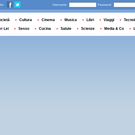
 su
Username
Password
ocietà
Cultura
Cinema
Musica
Libri
Viaggi
Tecnol
er Lei
Sesso
Cucina
Salute
Scienze
Media & Co