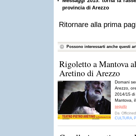
Messaggi 2015: torna la rasse
provincia di Arezzo
Ritornare alla prima pag
Possono interessarti anche questi art
Rigoletto a Mantova al
Aretino di Arezzo
Domani sera
Arezzo, ore
2014/15 di
Mantova, il
seguito
Da
Officined
CULTURA
,