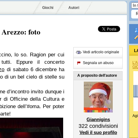
Giochi
Autori
 Arezzo: foto
L
Vedi articolo originale
cino, lo so. Ragion per cui
 tutti. Eppure il concerto
L'
Segnala un abuso
GI
zo
di sabato 6 dicembre ha
A proposito dell'autore
no di un bel cielo di stelle su
ne d’incontro invito dunque i
kr di Officine della Cultura e
ibizione dell’#oma. Per poter
arte!
Agi
Giannigins
322
condivisioni
Vedi il suo profilo