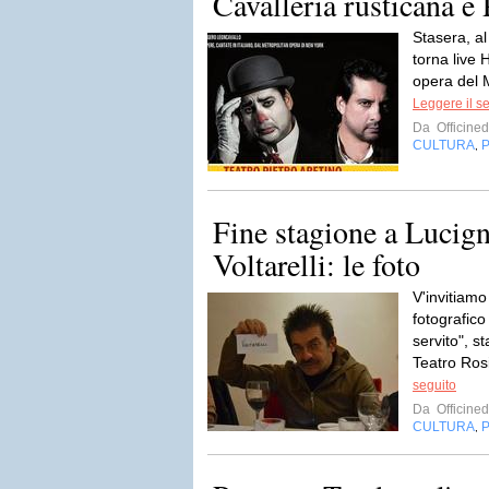
Cavalleria rusticana e 
Stasera, al
torna live
opera del 
Leggere il s
Da
Officined
CULTURA
,
Fine stagione a Lucig
Voltarelli: le foto
V'invitiamo
fotografico
servito", s
Teatro Rosi
seguito
Da
Officined
CULTURA
,