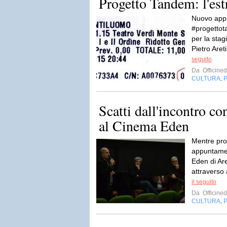
Progetto Tandem: l'estr
Nuovo appu
#progettot
per la stag
Pietro Aret
seguito
Da
Officined
CULTURA
,
Scatti dall'incontro c
al Cinema Eden
Mentre pro
appuntamen
Eden di Ar
attraverso a
il seguito
Da
Officined
CULTURA
,