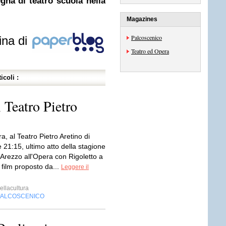
gna di teatro scuola nella
Magazines
Palcoscenico
ina di
Teatro ed Opera
icoli :
 Teatro Pietro
, al Teatro Pietro Aretino di
 21:15, ultimo atto della stagione
 Arezzo all'Opera con Rigoletto a
 film proposto da...
Leggere il
ellacultura
PALCOSCENICO