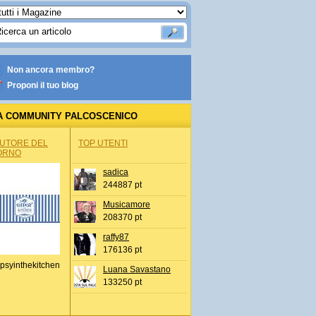
Non ancora membro?
Proponi il tuo blog
A COMMUNITY PALCOSCENICO
AUTORE DEL
TOP UTENTI
ORNO
sadica
244887 pt
Musicamore
208370 pt
raffy87
176136 pt
psyinthekitchen
Luana Savastano
133250 pt