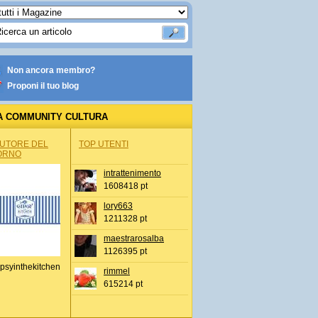
Non ancora membro?
Proponi il tuo blog
A COMMUNITY CULTURA
AUTORE DEL
TOP UTENTI
ORNO
intrattenimento
1608418 pt
lory663
1211328 pt
maestrarosalba
1126395 pt
psyinthekitchen
rimmel
615214 pt