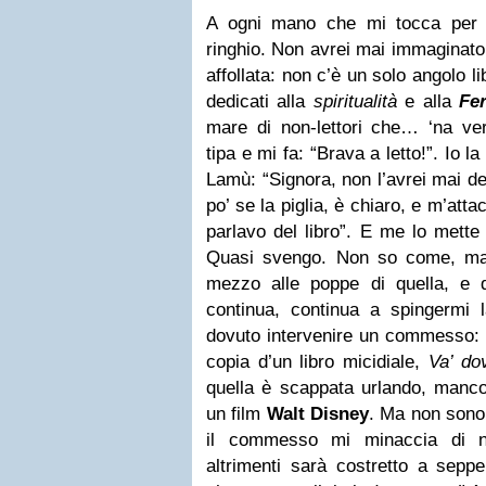
A ogni mano che mi tocca per d
ringhio. Non avrei mai immaginato 
affollata: non c’è un solo angolo li
dedicati alla
spiritualità
e alla
Fer
mare di non-lettori che… ‘na ve
tipa e mi fa: “Brava a letto!”. Io 
Lamù: “Signora, non l’avrei mai de
po’ se la piglia, è chiaro, e m’att
parlavo del libro”. E me lo mette 
Quasi svengo. Non so come, ma 
mezzo alle poppe di quella, e q
continua, continua a spingermi l
dovuto intervenire un commesso: l
copia d’un libro micidiale,
Va’ do
quella è scappata urlando, manco
un film
Walt Disney
. Ma non sono 
il commesso mi minaccia di no
altrimenti sarà costretto a seppell