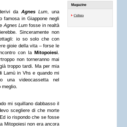
Magazine
derivi da
Agnes
Lum
, una
Cultura
o famosa in Giappone negli
he
Agnes Lum
fosse in realtà
ierebbe. Sinceramente non
ettagli: io so solo che con
e gioie della vita – forse le
incontro con la
Mitopoiesi
.
rtroppo non torneranno mai
già troppo tardi. Ma per mia
i di Lamù in Vhs e quando mi
io una videocassetta nel
o meglio.
ndo mi squillano dabbasso il
evo scegliere di che morte
Ed io rispondo che se fosse
a Mitopoiesi non era ancora