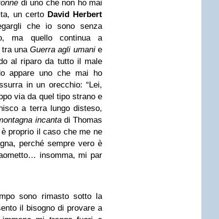
ronne
di uno che non ho mai
ita, un certo
David Herbert
iegargli che io sono senza
o, ma quello continua a
o tra una
Guerra agli umani
e
o al riparo da tutto il male
ndo appare uno che mai ho
surra in un orecchio: “Lei,
ppo via da quel tipo strano e
nisco a terra lungo disteso,
montagna incanta
di Thomas
 è proprio il caso che me ne
agna, perché sempre vero è
Maometto… insomma, mi par
mpo sono rimasto sotto la
nto il bisogno di provare a