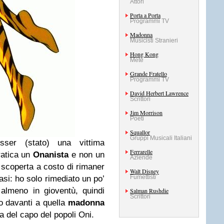
Attori
Porta a Porta
Programmi TV
Madonna
Musicisti Stranieri
Hong Kong
Mete
Grande Fratello
Programmi TV
David Herbert Lawrence
Scrittori
Jim Morrison
Poeti
Squallor
Gruppi Musicali Italiani
ser (stato) una vittima
Ferrarelle
atica un
Onanista
e non un
Aziende
 scoperta a costo di rimaner
Walt Disney
Fumettisti
si: ho solo rimediato un po’
almeno in gioventù, quindi
Salman Rushdie
Scrittori
no davanti a quella
madonna
lia del capo del popoli Oni.