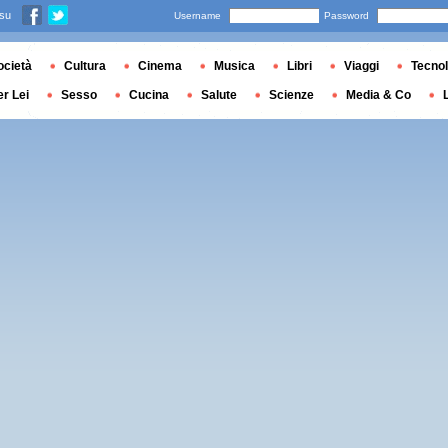
 su
Username
Password
ocietà
Cultura
Cinema
Musica
Libri
Viaggi
Tecnol
er Lei
Sesso
Cucina
Salute
Scienze
Media & Co