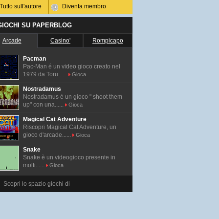
Tutto sull'autore
Diventa membro
 GIOCHI SU PAPERBLOG
Arcade
Casino'
Rompicapo
Pacman
Pac-Man é un video gioco creato nel
1979 da Toru......
Gioca
Nostradamus
Nostradamus è un gioco " shoot them
up" con una......
Gioca
Magical Cat Adventure
Riscopri Magical Cat Adventure, un
gioco d'arcade......
Gioca
Snake
Snake è un videogioco presente in
molti......
Gioca
Scopri lo spazio giochi di