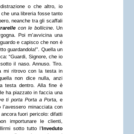
istrazione o che altro, io
che una libreria fosse tanto
bero, neanche tra gli scaffali
rarelle
con le bollicine
. Un
rgogna. Poi m’avvicina una
la guardo e capisco che non è
tto guardandola!”. Quella un
acca: “Guardi, Signore, che io
sotto il naso. Annuso. Tiro.
mi ritrovo con la testa in
uella non dice nulla, anzi
a testa dentro. Alla fine è
e ha piazzato in faccia una
ve ti porta Porta a Porta
, e
 l’avessero minacciata con
ancora fuori pericolo: difatti
n importunare le clienti,
irmi sotto tutto l’
Inveduto