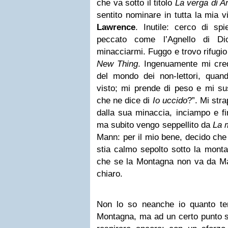
che va sotto il titolo
La verga di A
sentito nominare in tutta la mia v
Lawrence
. Inutile: cerco di sp
peccato come l’Agnello di Di
minacciarmi. Fuggo e trovo rifugi
New Thing
. Ingenuamente mi cred
del mondo dei non-lettori, qua
visto; mi prende di peso e mi sus
che ne dice di
Io uccido
?”. Mi stra
dalla sua minaccia, inciampo e fi
ma subito vengo seppellito da
La 
Mann: per il mio bene, decido che
stia calmo sepolto sotto la mont
che se la Montagna non va da 
chiaro.
Non lo so neanche io quanto te
Montagna, ma ad un certo punto se