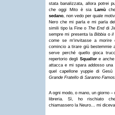
stata banalizzata, allora potrei p
che oggi Mito è sia
Lamù
ch
sedano
, non vedo per quale motiv
Nero che mi parla e mi parla dell
simili tipo la Fine o
The End
di
Ji
sempre mi presenta la
Bibbia
o
il
come se m’invitasse a morire d
comincio a tirare giù bestemmie a
serve perché quello gioca trucca
repertorio degli
Squallor
e anche
attacca e mi spara addosso una g
quel capellone yuppie di Gesù
Grande Fratello
di
Saranno Famos
A ogni modo, o mano, un giorno – 
libreria. Sì, ho rischiato ch
chiamassero la Neuro… mi diceva