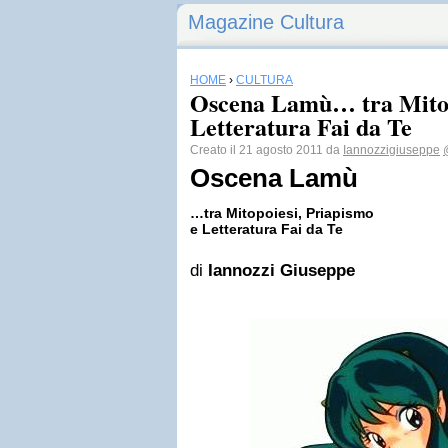
Magazine Cultura
HOME
›
CULTURA
Oscena Lamù… tra Mitop
Letteratura Fai da Te
Creato il 21 agosto 2011 da
Iannozzigiuseppe
Oscena Lamù
…tra Mitopoiesi, Priapismo
e Letteratura Fai da Te
di
Iannozzi Giuseppe