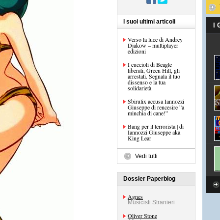
I suoi ultimi articoli
I
Verso la luce di Andrey
Djakow – multiplayer
edizioni
I cuccioli di Beagle
liberati, Green Hill, gli
arrestati. Segnala il tuo
dissenso e la tua
solidarietà
Sbirulix accusa Iannozzi
Giuseppe di rencesire ”a
minchia di cane!”
Bang per il terrorista | di
Iannozzi Giuseppe aka
King Lear
Vedi tutti
Dossier Paperblog
Agnes
Musicisti Stranieri
Oliver Stone