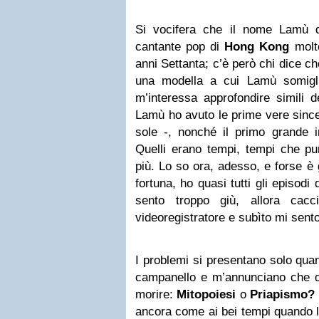
Si vocifera che il nome Lamù 
cantante pop di
Hong Kong
molt
anni Settanta; c’è però chi dice c
una modella a cui Lamù somigl
m’interessa approfondire simili d
Lamù ho avuto le prime vere sincer
sole -, nonché il primo grande 
Quelli erano tempi, tempi che pu
più. Lo so ora, adesso, e forse è 
fortuna, ho quasi tutti gli episod
sento troppo giù, allora cacc
videoregistratore e subìto mi sent
I problemi si presentano solo qua
campanello e m’annunciano che d
morire:
Mitopoiesi
o
Priapismo?
ancora come ai bei tempi quando l