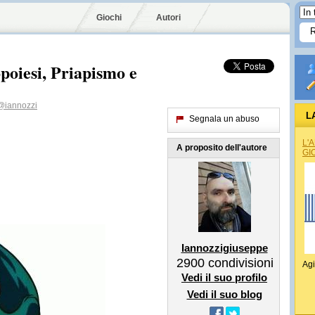
Giochi
Autori
oiesi, Priapismo e
@iannozzi
L
Segnala un abuso
L'
A proposito dell'autore
GI
Iannozzigiuseppe
2900
condivisioni
Agi
Vedi il suo profilo
Vedi il suo blog