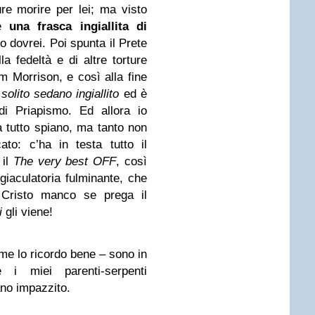
ure morire per lei; ma visto
e
una frasca ingiallita di
o dovrei. Poi spunta il Prete
a fedeltà e di altre torture
m Morrison, e così alla fine
 solito sedano ingiallito
ed è
i Priapismo. Ed allora io
 tutto spiano, ma tanto non
to: c’ha in testa tutto il
 il
The very best OFF
, così
iaculatoria fulminante, che
 Cristo manco se prega il
i
gli viene!
me lo ricordo bene – sono in
e i miei parenti-serpenti
no impazzito.