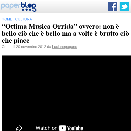
HOME
›
CULTURA
“Ottima Musica Orrida” ovvero: non è
bello ciò che è bello ma a volte è brutto ciò
che piace
Creato il 20 novembre 2012 da
Lucianopagano