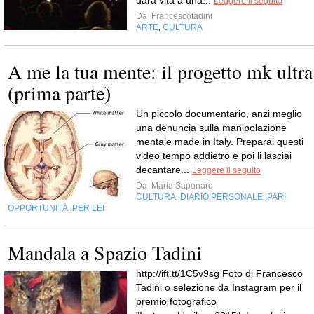
darà vita a una...
Leggere il seguito
Da
Francescotadini
ARTE
CULTURA
,
A me la tua mente: il progetto mk ultra
(prima parte)
Un piccolo documentario, anzi meglio
una denuncia sulla manipolazione
mentale made in Italy. Preparai questi
video tempo addietro e poi li lasciai
decantare...
Leggere il seguito
Da
Marta Saponaro
CULTURA
DIARIO PERSONALE
PARI
,
,
OPPORTUNITÀ
PER LEI
,
Mandala a Spazio Tadini
http://ift.tt/1C5v9sg Foto di Francesco
Tadini o selezione da Instagram per il
premio fotografico