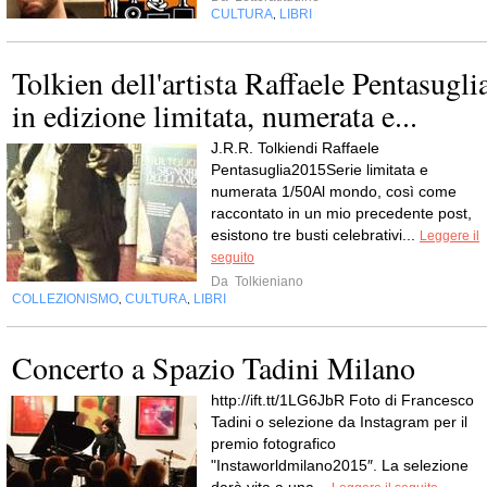
CULTURA
LIBRI
,
Tolkien dell'artista Raffaele Pentasugli
in edizione limitata, numerata e...
J.R.R. Tolkiendi Raffaele
Pentasuglia2015Serie limitata e
numerata 1/50Al mondo, così come
raccontato in un mio precedente post,
esistono tre busti celebrativi...
Leggere il
seguito
Da
Tolkieniano
COLLEZIONISMO
CULTURA
LIBRI
,
,
Concerto a Spazio Tadini Milano
http://ift.tt/1LG6JbR Foto di Francesco
Tadini o selezione da Instagram per il
premio fotografico
"Instaworldmilano2015″. La selezione