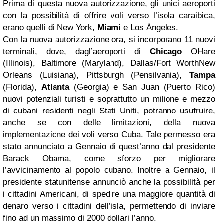
Prima di questa nuova autorizzazione, gli unici aeroporti
con la possibilità di offrire voli verso l’isola caraibica,
erano quelli di New York,
Miami
e Los Ángeles.
Con la nuova autorizzazione ora, si incorporano 11 nuovi
terminali, dove, dagl’aeroporti di
Chicago
OHare
(Illinois), Baltimore (Maryland), Dallas/Fort WorthNew
Orleans (Luisiana), Pittsburgh (Pensilvania),
Tampa
(Florida),
Atlanta
(Georgia) e San Juan (Puerto Rico)
nuovi potenziali turisti e soprattutto un milione e mezzo
di cubani residenti negli Stati Uniti, potranno usufruire,
anche se con delle limitazioni, della nuova
implementazione dei voli verso Cuba. Tale permesso era
stato annunciato a Gennaio di quest’anno dal presidente
Barack Obama, come sforzo per migliorare
l’avvicinamento al popolo cubano. Inoltre a Gennaio, il
presidente statunitense annunciò anche la possibilità per
i cittadini Americani, di spedire una maggiore quantità di
denaro verso i cittadini dell’isla, permettendo di inviare
fino ad un massimo di 2000 dollari l’anno.