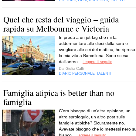
CULTURA
LIBRI
RACCONTI
TALENTI
,
,
,
Quel che resta del viaggio – guida
rapida su Melbourne e Victoria
In preda a un jet-lag che mi fa
addormentare alle dieci della sera e
svegliare alle sei del mattino, ho ripreso
la mia vita a Barcellona. Sono scesa
dall'aereo...
Leggere il seguito
Da
Giulia Calli
DIARIO PERSONALE
TALENTI
,
Famiglia atipica is better than no
famiglia
C’era bisogno di un’altra opinione, un
altro sproloquio, un altro post sulle
famiglie atipiche? Sicuramente no.
Avevate bisogno che io mettessi nero s
bianco...
Leggere il seguito