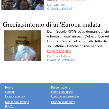
Da
Gynepraio
OPINIONI
TALENTI
,
Grecia,sintomo di un'Europa malata
Da: Il Secolo XIX Grecia, domani banch
e borsa chiusaTsipras: «Colpa di Bce ed
Europa»Padoan: «Hanno fatto tutto da
soli» Atene - Banche chiuse per una...
Leggere il seguito
Da
Ritacoltellese
DIARIO PERSONALE
Home
Presentazione
Contatti
Condizioni d'uso
Lavora con noi
Informazioni azienda
Rassegna stampa
Proponi il tuo blog
F.A.Q.