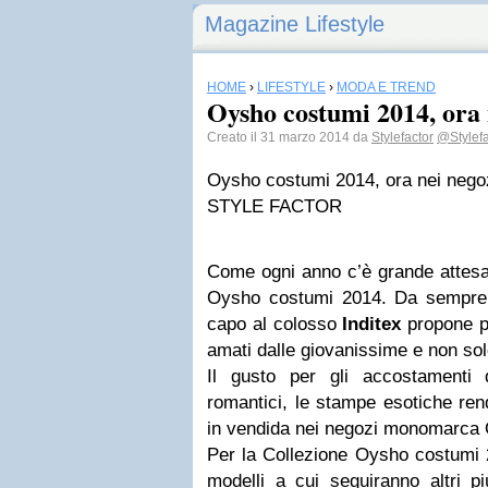
Magazine Lifestyle
HOME
›
LIFESTYLE
›
MODA E TREND
Oysho costumi 2014, ora
Creato il 31 marzo 2014 da
Stylefactor
@Stylef
Oysho costumi 2014, ora nei neg
STYLE FACTOR
Come ogni anno c’è grande attesa 
Oysho costumi 2014. Da sempre 
capo al colosso
Inditex
propone pe
amati dalle giovanissime e non sol
Il gusto per gli accostamenti 
romantici, le stampe esotiche rend
in vendida nei negozi monomarca
Per la Collezione Oysho costumi 2
modelli a cui seguiranno altri più