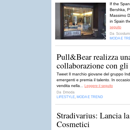
If the Span
Bershka, Pu
Massimo Dut
in Spain th
seguito
Da
Scostumi
MODA E TR
Pull&Bear realizza una
collaborazione con gli 
Tweet Il marchio giovane del gruppo Ind
emergenti e premia il talento. In occasi
vendita nella...
Leggere il seguito
Da
Dmoda
LIFESTYLE
MODA E TREND
,
Stradivarius: Lancia la
Cosmetici