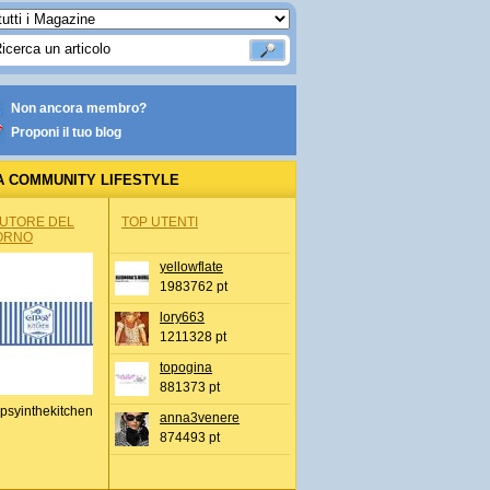
Non ancora membro?
Proponi il tuo blog
A COMMUNITY LIFESTYLE
AUTORE DEL
TOP UTENTI
ORNO
yellowflate
1983762 pt
lory663
1211328 pt
topogina
881373 pt
psyinthekitchen
anna3venere
874493 pt