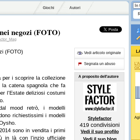
Giochi
Autori
 nei negozi (FOTO)
actor_Mag
ozi (FOTO)
L
Vedi articolo originale
L'
Segnala un abuso
GI
A proposito dell'autore
per i scoprire la collezione
la catena spagnola che fa
r l’Estate deliziosi costumi
o.
dal mood retrò, i modelli
ono richiestissimi i modelli
Agi
Stylefactor
 Oysho.
419
condivisioni
014 sono in vendita i primi
Vedi il suo profilo
 in là con l’inzio ufficiale
Vedi il suo blog