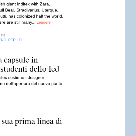
ish giant Inditex with Zara,
ll Bear, Stradivarius, Uterque,
ti, has colonized half the world,
ere are still many...
Leggere il
sta
END
PER LEI
,
 capsule in
studenti dello Ied
itex sostiene i designer
one dell’apertura del nuovo punto
 sua prima linea di