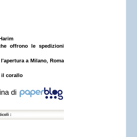
 Harim
he offrono le spedizioni
5 l'apertura a Milano, Roma
 il corallo
ina di
icoli :