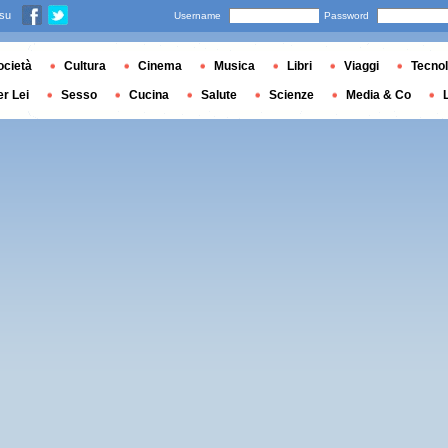
 su
Username
Password
ocietà
Cultura
Cinema
Musica
Libri
Viaggi
Tecnol
er Lei
Sesso
Cucina
Salute
Scienze
Media & Co