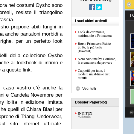
r ora nei costumi Oysho sono
eali, resiste il triangolino
I
fascia.
I suoi ultimi articoli
sho propone abiti lunghi in
Look da cerimonia,
a anche pantaloni morbidi a
matrimonio a Primavera
righe, per un perfetto look
Borse Primavera Estate
2016, le più belle
(lowcost)
delli della collezione Oysho
Nero Sublime by Collistar,
che al lookbook di intimo e
la crema nera da provare
 a questo link.
Cappotti per tutte, i
modelli must-have last
minute
l caso vostro c’è anche la
Vedi tutti
agni e Candela Novembre per
lolita in edizione limitata
Dossier Paperblog
he quelli di Chiara Biasi per
INDITEX
eoprene di Triangl Underwear,
Aziende
l sito internet ufficiale.