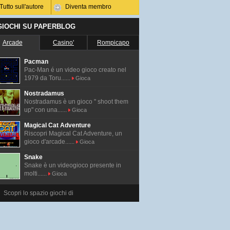
Tutto sull'autore
Diventa membro
 GIOCHI SU PAPERBLOG
Arcade
Casino'
Rompicapo
Pacman
Pac-Man é un video gioco creato nel
1979 da Toru......
Gioca
Nostradamus
Nostradamus è un gioco " shoot them
up" con una......
Gioca
Magical Cat Adventure
Riscopri Magical Cat Adventure, un
gioco d'arcade......
Gioca
Snake
Snake è un videogioco presente in
molti......
Gioca
Scopri lo spazio giochi di