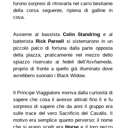
furono sorpresi di ritrovarla nel carro bestiame
della corsa seguente, ripiena di galline in
cova.
Assieme al bassista
Colin Standring
e al
batterista
Rick Parnell
si sistemarono in un
piccolo palco di fortuna dalla parte opposta
della piazza, praticamente nel mezzo dello
spiazzo riservato ai fedeli dell’
Asvhameda
,
proprio di fronte a quello già illuminato dove
avrebbero suonato i Black Widow.
Il Principe Viaggiatore moriva dalla curiosità di
sapere che cosa li avesse attirati fino lì e fu
sorpreso di sapere che da anni il gruppo era
sulle trace del vero Sacrificio del Cavallo. Il
motivo era semplice quanto perverso: il nome
che si erano scelti era
Horse
e il loro pezzo