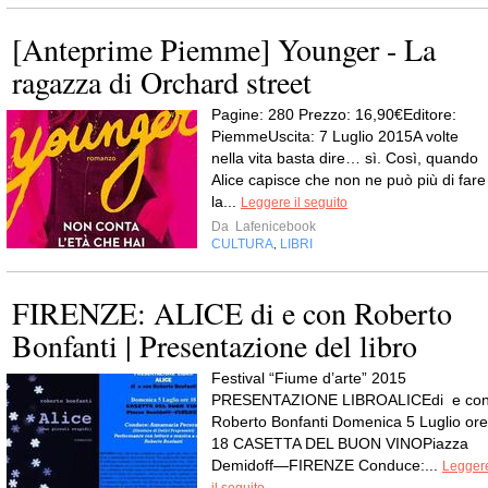
[Anteprime Piemme] Younger - La
ragazza di Orchard street
Pagine: 280 Prezzo: 16,90€Editore:
PiemmeUscita: 7 Luglio 2015A volte
nella vita basta dire… sì. Così, quando
Alice capisce che non ne può più di fare
la...
Leggere il seguito
Da
Lafenicebook
CULTURA
LIBRI
,
FIRENZE: ALICE di e con Roberto
Bonfanti | Presentazione del libro
Festival “Fiume d’arte” 2015
PRESENTAZIONE LIBROALICEdi e co
Roberto Bonfanti Domenica 5 Luglio ore
18 CASETTA DEL BUON VINOPiazza
Demidoff—FIRENZE Conduce:...
Legger