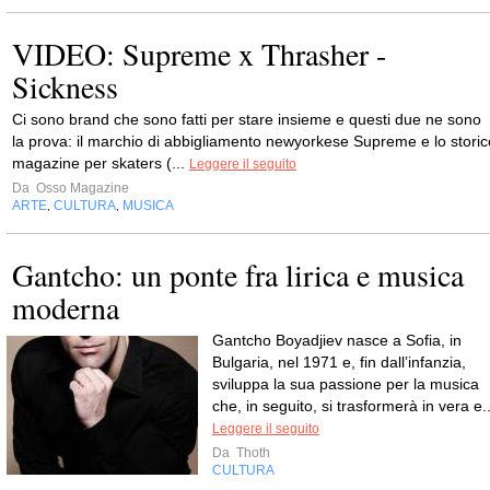
VIDEO: Supreme x Thrasher -
Sickness
Ci sono brand che sono fatti per stare insieme e questi due ne sono
la prova: il marchio di abbigliamento newyorkese Supreme e lo storic
magazine per skaters (...
Leggere il seguito
Da
Osso Magazine
ARTE
CULTURA
MUSICA
,
,
Gantcho: un ponte fra lirica e musica
moderna
Gantcho Boyadjiev nasce a Sofia, in
Bulgaria, nel 1971 e, fin dall’infanzia,
sviluppa la sua passione per la musica
che, in seguito, si trasformerà in vera e..
Leggere il seguito
Da
Thoth
CULTURA